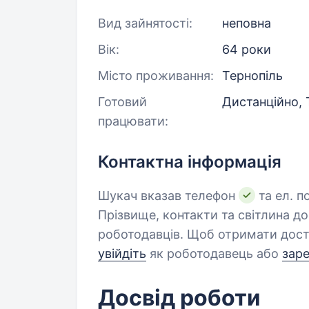
Вид зайнятості:
неповна
Вік:
64 роки
Місто проживання:
Тернопіль
Готовий
Дистанційно, 
працювати:
Контактна інформація
Шукач вказав телефон
та ел. п
Прізвище, контакти та світлина д
роботодавців. Щоб отримати дост
увійдіть
як роботодавець або
зар
Досвід роботи