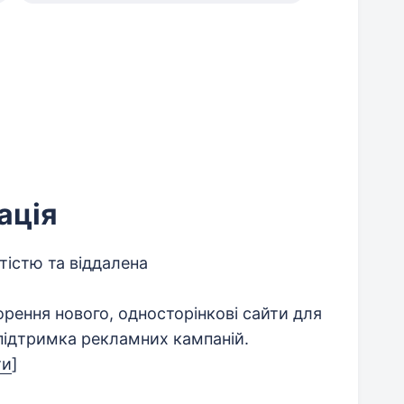
ація
тістю та віддалена
орення нового, односторінкові сайти для
 підтримка рекламних кампаній.
ти
]