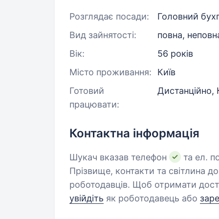
Розглядає посади:
Головний бухг
Вид зайнятості:
повна, неповн
Вік:
56 років
Місто проживання:
Київ
Готовий
Дистанційно, 
працювати:
Контактна інформація
Шукач вказав телефон
та ел. п
Прізвище, контакти та світлина д
роботодавців. Щоб отримати дост
увійдіть
як роботодавець або
зар