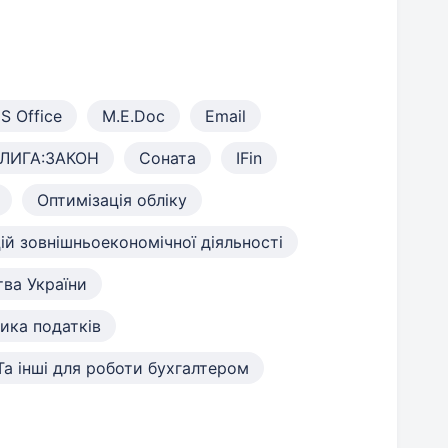
S Office
M.E.Doc
Email
ЛИГА:ЗАКОН
Соната
IFin
Оптимізація обліку
ій зовнішньоекономічної діяльності
ва України
ика податків
Та інші для роботи бухгалтером