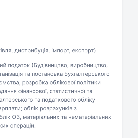
івля, дистрибуція, імпорт, експорт)
ий податок (Будівництво, виробництво,
рганізація та постановка бухгалтерського
иємства; розробка облікової політики
дання фінансової, статистичної та
галтерського та податкового обліку
арплати; облік розрахунків з
лік ОЗ, матеріальних та нематеріальних
ких операцій.