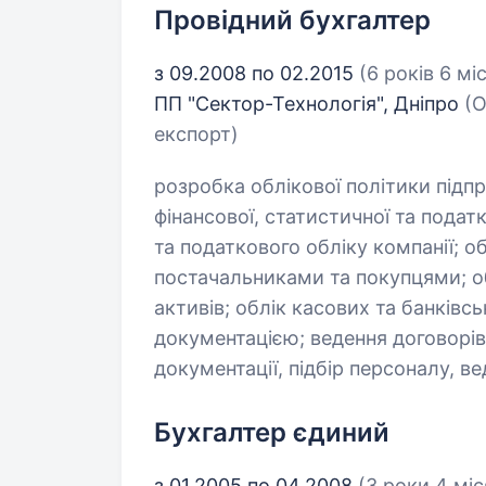
Провідний бухгалтер
з 09.2008 по 02.2015
(6 років 6 мі
ПП "Сектор-Технологія", Дніпро
(О
експорт)
розробка облікової політики підп
фінансової, статистичної та подат
та податкового обліку компанії; об
постачальниками та покупцями; об
активів; облік касових та банківс
документацією; ведення договорів
документації, підбір персоналу, 
Бухгалтер єдиний
з 01.2005 по 04.2008
(3 роки 4 міс