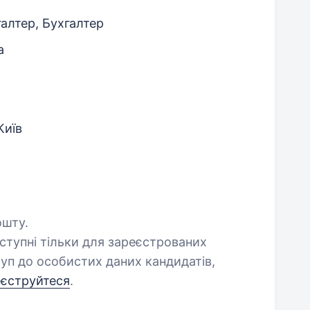
алтер, Бухгалтер
а
Київ
ошту.
оступні тільки для зареєстрованих
уп до особистих даних кандидатів,
еєструйтеся
.