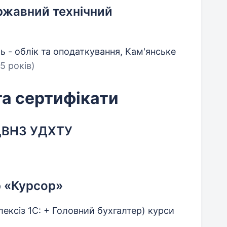
жавний технічний
ь - облік та оподаткування, Кам'янське
(5 років)
та сертифікати
 ДВНЗ УДХТУ
р «Курсор»
плексіз 1С: + Головний бухгалтер) курси