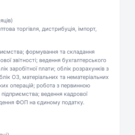
сяців)
птова торгівля, дистрибуція, імпорт,
риємства; формування та складання
кової звітності; ведення бухгалтерського
лік заробітної плати; облік розрахунків з
лік ОЗ, матеріальних та нематеріальних
ьких операцій; робота з первинною
 підприємства; ведення кадрової
ведення ФОП на єдиному податку.
яці)