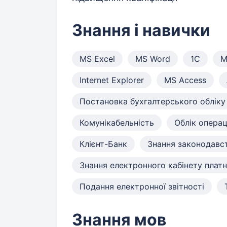
Знання і навички
MS Excel
MS Word
1С
M
Internet Explorer
MS Access
Постановка бухгалтерського обліку
Комунікабельність
Облік операц
Клієнт-Банк
Знання законодавст
Знання електронного кабінету платн
Подання електронної звітності
Знання мов