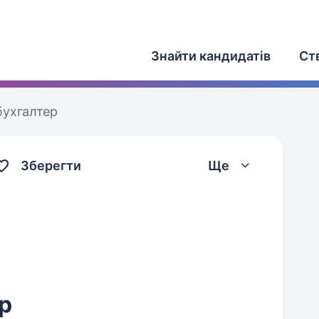
Знайти кандидатів
Ст
бухгалтер
Зберегти
Ще
р