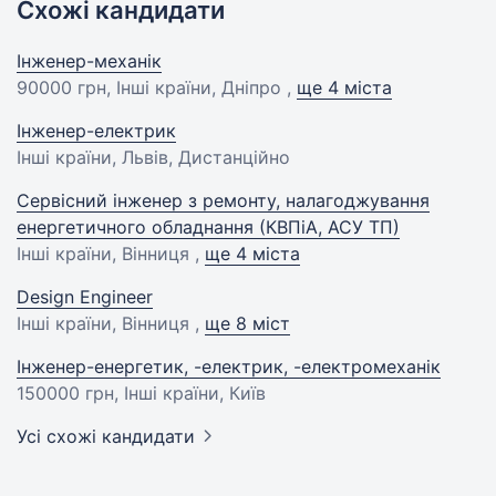
Схожі кандидати
Інженер-механік
90000 грн
, Інші країни, Дніпро ,
ще 4 міста
Інженер-електрик
Інші країни, Львів, Дистанційно
Сервісний інженер з ремонту, налагоджування
енергетичного обладнання (КВПіА, АСУ ТП)
Інші країни, Вінниця ,
ще 4 міста
Design Engineer
Інші країни, Вінниця ,
ще 8 міст
Інженер-енергетик, -електрик, -електромеханік
150000 грн
, Інші країни, Київ
Усі схожі кандидати