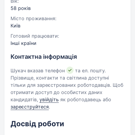
Вік:
58 років
Місто проживання:
Київ
Готовий працювати:
Інші країни
Контактна інформація
Шукач вказав телефон
та ел. пошту.
Прізвище, контакти та світлина доступні
тільки для зареєстрованих роботодавців. Щоб
отримати доступ до особистих даних
кандидатів,
увійдіть
як роботодавець або
зареєструйтеся
.
Досвід роботи