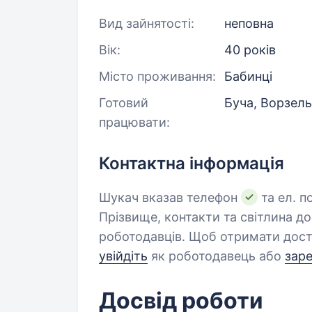
Вид зайнятості:
неповна
Вік:
40 років
Місто проживання:
Бабинці
Готовий
Буча, Ворзель,
працювати:
Контактна інформація
Шукач вказав телефон
та ел. п
Прізвище, контакти та світлина д
роботодавців. Щоб отримати дост
увійдіть
як роботодавець або
зар
Досвід роботи