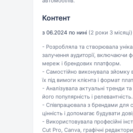
автомобілів.
Контент
з 06.2024 по нині
(2 роки 3 місяці)
- Розробляла та створювала уніка
залучення аудиторії, включаючи фо
мереж і брендових платформ.
- Самостійно виконувала зйомку в
їх під вимоги клієнта і формат пл
- Аналізувала актуальні тренди та
його популярність і релевантність.
- Співпрацювала з брендами для 
цінність і допомагає будувати дов
- Використовувала професійні інс
Cut Pro, Canva, графічні редактор