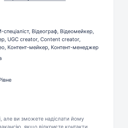
спеціаліст, Відеограф, Відеомейкер,
 UGC creator, Content creator,
ео, Контент-мейкер, Контент-менеджер
а
Рівне
і, але ви зможете надіслати йому
акансію, якщо відкриєте контакти.