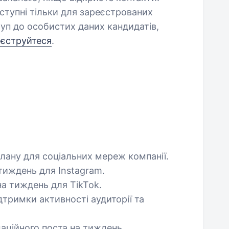
оступні тільки для зареєстрованих
уп до особистих даних кандидатів,
еєструйтеся
.
плану для соціальних мереж компанії.
 тиждень для Instagram.
 на тиждень для TikTok.
дтримки активності аудиторії та
маційного поста на тиждень.