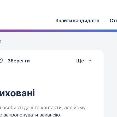
Знайти кандидатів
Ст
р
Зберегти
Ще
иховані
 особисті дані та контакти, але йому
о
запропонувати вакансію
.