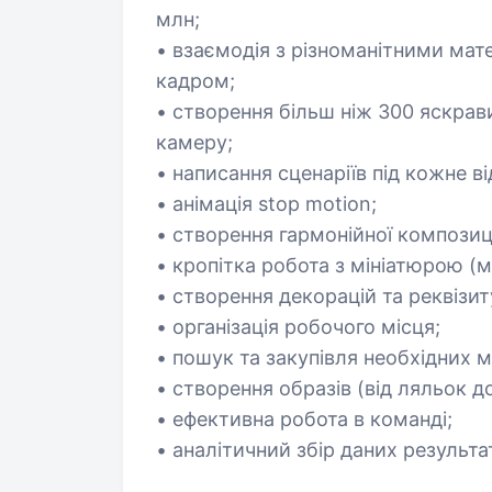
млн;
• взаємодія з різноманітними мате
кадром;
• створення більш ніж 300 яскрав
камеру;
• написання сценаріїв під кожне в
• анімація stop motion;
• створення гармонійної композиції
• кропітка робота з мініатюрою (
• створення декорацій та реквізи
• організація робочого місця;
• пошук та закупівля необхідних ма
• створення образів (від ляльок д
• ефективна робота в команді;
• аналітичний збір даних результа