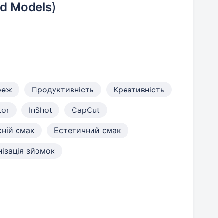
nd Models)
реж
Продуктивність
Креативність
tor
InShot
CapCut
ній смак
Естетичний смак
нізація зйомок