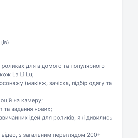
ців)
 роликах для відомого та популярного
ож La Li Lu;
сонажу (макіяж, зачіска, підбір одягу та
моцій на камеру;
m та задання нових;
звичайних ідей для роликів, які дивились
0 відео, з загальним переглядом 200+