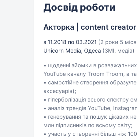
Досвід роботи
Акторка | content creator
з 11.2018 по 03.2021
(2 роки 5 міся
Unicorn Media, Одеса
(ЗМІ, медіа)
• щоденні зйомки в розважальних
YouTube каналу Troom Troom, а так
• самостійне створення образу/пер
аксесуарів);
• гіперболізація всього спектру е
• аналіз трендів YouTube, Instagra
• генерування та пошук цікавих не
млн підписників по всьому світу;
• участь у створенні більш ніж 10