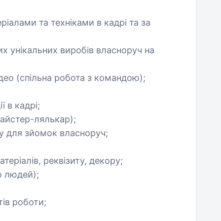
ріалами та техніками в кадрі та за
их унікальних виробів власноруч на
ідео (спільна робота з командою);
 в кадрі;
майстер-лялькар);
ту для зйомок власноруч;
теріалів, реквізиту, декору;
о людей);
тів роботи;