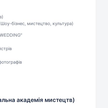
в)
(Шоу-бізнес, мистецтво, культура)
L'WEDDING"
йстрів
фотографів
альна академія мистецтв)