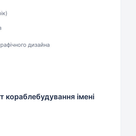
ік)
в
графічного дизайна
т кораблебудування імені