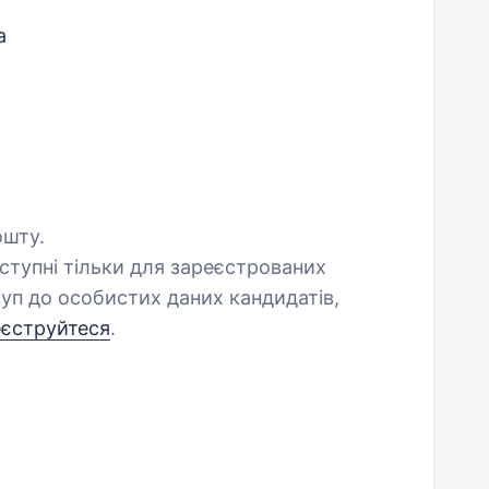
а
ошту.
оступні тільки для зареєстрованих
уп до особистих даних кандидатів,
еєструйтеся
.