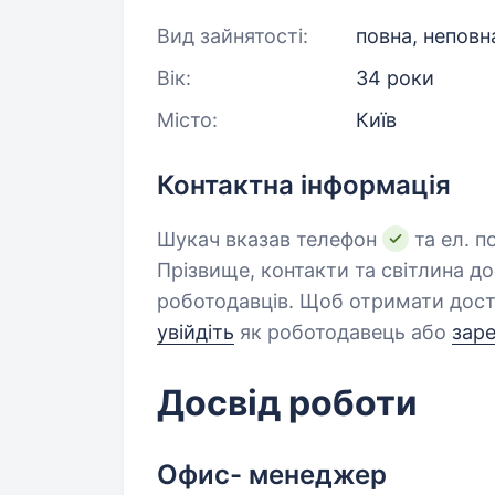
Вид зайнятості:
повна, неповн
Вік:
34 роки
Місто:
Київ
Контактна інформація
Шукач вказав телефон
та ел. п
Прізвище, контакти та світлина д
роботодавців. Щоб отримати дост
увійдіть
як роботодавець або
зар
Досвід роботи
Офис- менеджер