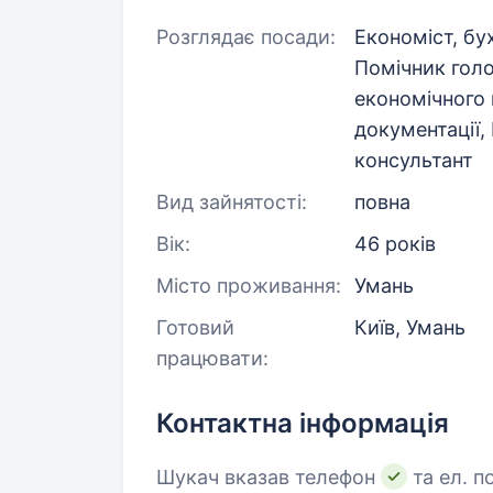
Розглядає посади:
Економіст, бух
Помічник голо
економічного 
документації,
консультант
Вид зайнятості:
повна
Вік:
46 років
Місто проживання:
Умань
Готовий
Київ, Умань
працювати:
Контактна інформація
Шукач вказав телефон
та ел. п