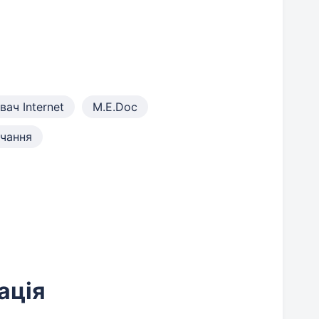
ач Internet
M.E.Doc
вчання
ація