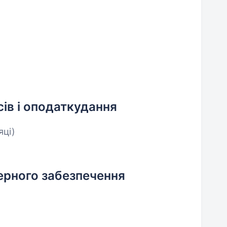
ів і оподаткудання
яці)
ерного забезпечення