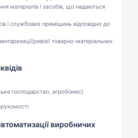
ня матеріалів і засобів, що надаються
сів і службових приміщень відповідно до
вентаризації/ревізії товарно-матеріальних
іквідів
ське господарство, агробізнес)
нерухомості
 автоматизації виробничих