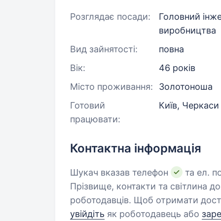
Розглядає посади:
Головний інже
виробництва
Вид зайнятості:
повна
Вік:
46 років
Місто проживання:
Золотоноша
Готовий
Київ, Черкаси
працювати:
Контактна інформація
Шукач вказав телефон
та ел. п
Прізвище, контакти та світлина д
роботодавців. Щоб отримати дост
увійдіть
як роботодавець або
зар