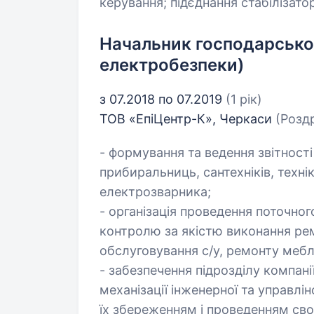
керування; підєднання стабілізаторі
Начальник господарського
електробезпеки)
з 07.2018 по 07.2019
(1 рік)
ТОВ «ЕпіЦентр-К», Черкаси
(Роздр
- формування та ведення звітності 
прибиральниць, сантехніків, технікі
електрозварника;
- організація проведення поточно
контролю за якістю виконання рем
обслуговування с/у, ремонту мебл
- забезпечення підрозділу компан
механізації інженерної та управлі
їх збереженням і проведенням сво