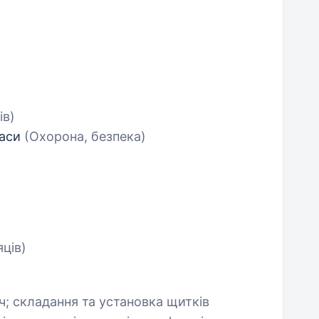
ів)
каси
(Охорона, безпека)
яців)
; складання та установка щитків