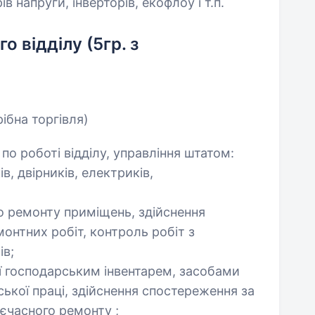
в напруги, інверторів, екофлоу і т.п.
 відділу (5гр. з
ібна торгівля)
по роботі відділу, управління штатом:
в, двірників, електриків,
го ремонту приміщень, здійснення
онтних робіт, контроль робіт з
ів;
ії господарським інвентарем, засобами
нської праці, здійснення спостереження за
єчасного ремонту ;