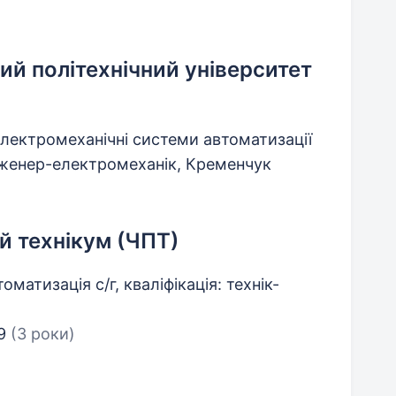
й політехнічний університет
електромеханічні системи автоматизації
інженер-електромеханік, Кременчук
й технікум (ЧПТ)
оматизація с/г, кваліфікація: технік-
99
(3 роки)