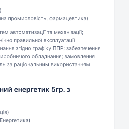
)
чна промисловість, фармацевтика)
м автоматизації та механізації;
нічно правильної експлуатації
ання згідно графіку ППР; забезпечення
 виробничого обладнання; замовлення
оль за раціональним використанням
ний енергетик 5гр. з
ців)
(Енергетика)