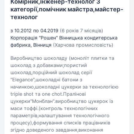
Комірник,інженер-технолог 3
категорії,помічник майстра,майстер-
технолог
з 10.2012 по 04.2019
(6 років 7 місяців)
Корпорація "Рошен" Вінницька кондитерська
фабрика, Вінниця
(Харчова промисловість)
Виробництво шоколаду (моноліт плитки та
шоколад з добавками;пористий
шоколад,порційний шоколад ceрії
"Elegance",шоколадні батони з
начинкою,шоколадні цукерки за технологією
triple shot та one chot.Пралінові
цукерки"Монблан".виробництво цукерок із
маси тоффі.(контроль технологічних
параметрів,налаштування технологічного
процесу),формування списків працівників
згідно доведеного завдання,виконання