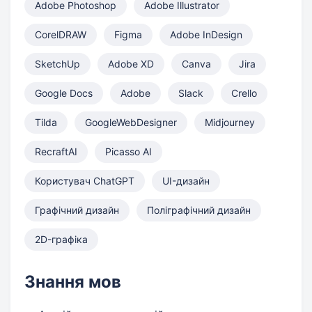
Adobe Photoshop
Adobe Illustrator
CorelDRAW
Figma
Adobe InDesign
SketchUp
Adobe XD
Canva
Jira
Google Docs
Adobe
Slack
Crello
Tilda
GoogleWebDesigner
Midjourney
RecraftAI
Picasso AI
Користувач ChatGPT
UI-дизайн
Графічний дизайн
Поліграфічний дизайн
2D-графіка
Знання мов