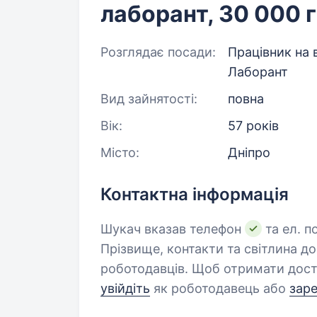
лаборант, 30 000 
Розглядає посади:
Працівник на 
Лаборант
Вид зайнятості:
повна
Вік:
57 років
Місто:
Дніпро
Контактна інформація
Шукач вказав телефон
та ел. п
Прізвище, контакти та світлина д
роботодавців. Щоб отримати дост
увійдіть
як роботодавець або
зар