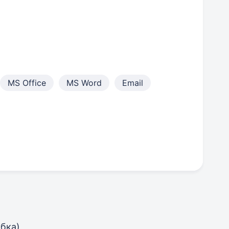
MS Office
MS Word
Email
бка)