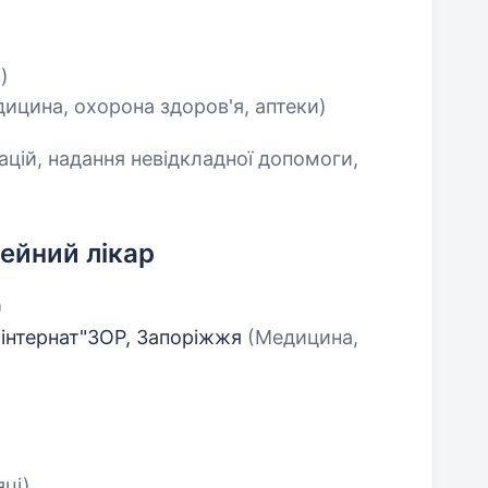
)
ицина, охорона здоров'я, аптеки)
цій, надання невідкладної допомоги,
мейний лікар
)
-інтернат"ЗОР, Запоріжжя
(Медицина,
яці)