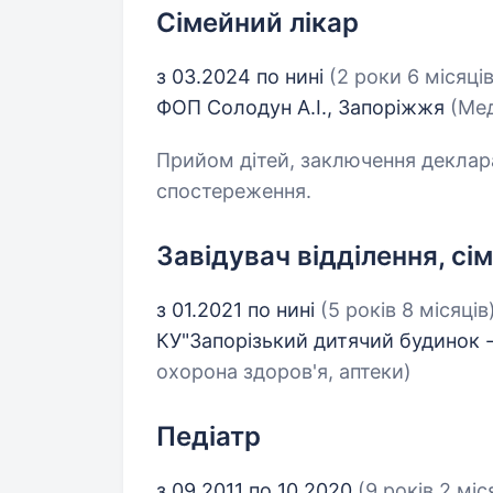
Сімейний лікар
з 03.2024 по нині
(2 роки 6 місяців
ФОП Солодун А.І., Запоріжжя
(Мед
Прийом дітей, заключення деклара
спостереження.
Завідувач відділення, сі
з 01.2021 по нині
(5 років 8 місяців
КУ"Запорізький дитячий будинок 
охорона здоров'я, аптеки)
Педіатр
з 09.2011 по 10.2020
(9 років 2 міс