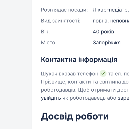
Розглядає посади:
Лікар-педіатр
Вид зайнятості:
повна, неповн
Вік:
40 років
Місто:
Запоріжжя
Контактна інформація
Шукач вказав телефон
та ел. п
Прізвище, контакти та світлина д
роботодавців. Щоб отримати дост
увійдіть
як роботодавець або
зар
Досвід роботи