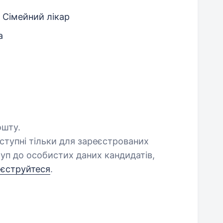
, Сімейний лікар
а
ошту.
оступні тільки для зареєстрованих
уп до особистих даних кандидатів,
еєструйтеся
.