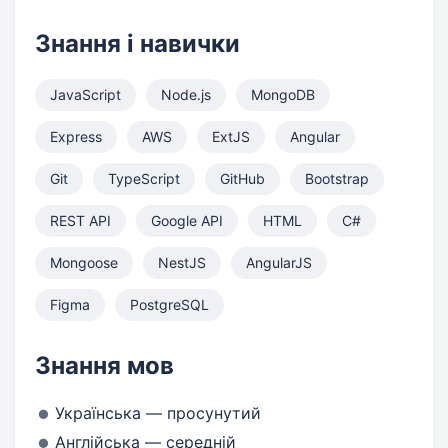
Знання і навички
JavaScript
Node.js
MongoDB
Express
AWS
ExtJS
Angular
Git
TypeScript
GitHub
Bootstrap
REST API
Google API
HTML
C#
Mongoose
NestJS
AngularJS
Figma
PostgreSQL
Знання мов
Українська — просунутий
Англійська — середній