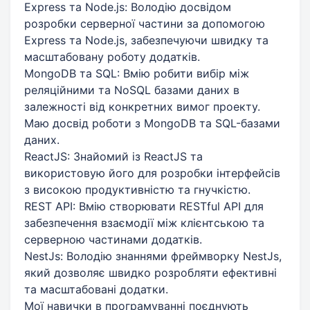
Express та Node.js: Володію досвідом
розробки серверної частини за допомогою
Express та Node.js, забезпечуючи швидку та
масштабовану роботу додатків.
MongoDB та SQL: Вмію робити вибір між
реляційними та NoSQL базами даних в
залежності від конкретних вимог проекту.
Маю досвід роботи з MongoDB та SQL-базами
даних.
ReactJS: Знайомий із ReactJS та
використовую його для розробки інтерфейсів
з високою продуктивністю та гнучкістю.
REST API: Вмію створювати RESTful API для
забезпечення взаємодії між клієнтською та
серверною частинами додатків.
NestJs: Володію знаннями фреймворку NestJs,
який дозволяє швидко розробляти ефективні
та масштабовані додатки.
Мої навички в програмуванні поєднують