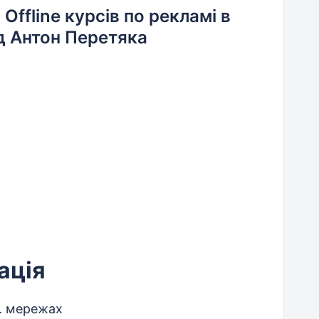
ffline курсів по рекламі в
ід Антон Перетяка
ація
ц. мережах