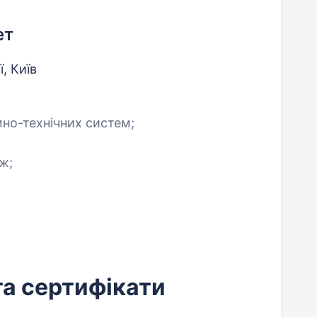
ет
, Київ
но-технічних систем;
ж;
та сертифікати