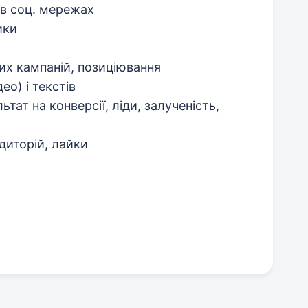
 в соц. мережах
ики
их кампаній, позиціювання
ео) і текстів
ьтат на конверсії, ліди, залученість,
удиторій, лайки