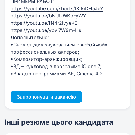
ПРИМЕРЫ РАБОТ:
https://youtube.com/shorts/lXrkiDHaJeY
https://youtu.be/bNUUWKbFyWY
https://youtu.be/fN4r2lvyeKE
https://youtu.be/ybvI7W9m-Hs
Дополнительно:
•Своя студия звукозаписи с «обоймой»
профессиональных актёров;
•Композитор-аранжировщик;
•3Д – кукловод в программе iClone 7;
•Владею программами AE, Cinema 4D.
Запропонувати вакансію
Інші резюме цього кандидата