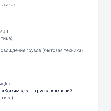
істика)
яці)
стика)
ровождение грузов (бытовая техника)
яців)
О «Комимпекс» (группа компаний
стика)