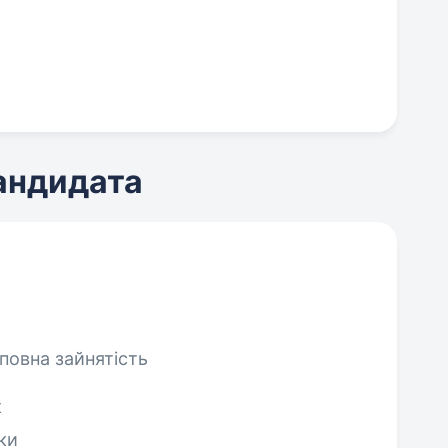
кандидата
еповна зайнятість
к
ки