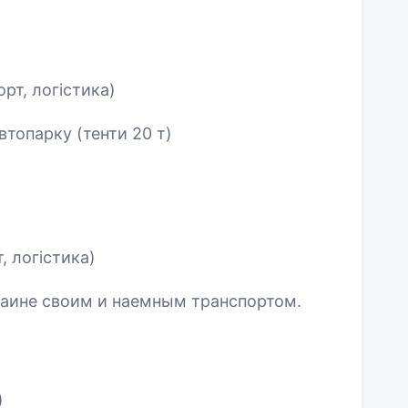
рт, логістика)
топарку (тенти 20 т)
, логістика)
раине своим и наемным транспортом.
)