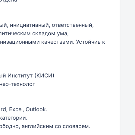
й, инициативный, ответственный,
литическим складом ума,
низационными качествами. Устойчив к
ый Институт (КИСИ)
нер-технолог
, Excel, Outlook.
категории.
ободно, английским со словарем.