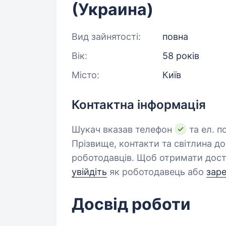
(Украина)
Вид зайнятості:
повна
Вік:
58 років
Місто:
Київ
Контактна інформація
Шукач вказав телефон
та ел. п
Прізвище, контакти та світлина д
роботодавців. Щоб отримати дост
увійдіть
як роботодавець або
зар
Досвід роботи