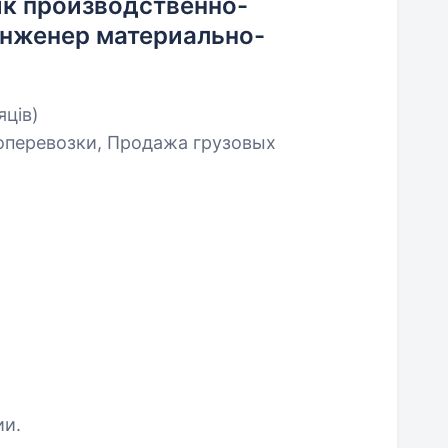
ик производственно-
инженер материально-
яців)
оперевозки, Продажа грузовых
ии.