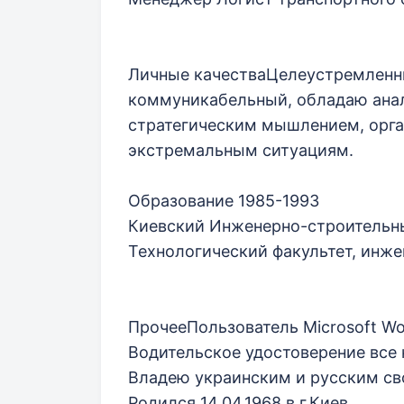
Личные качестваЦелеустремленны
коммуникабельный, обладаю ана
стратегическим мышлением, орга
экстремальным ситуациям.
Образование 1985-1993
Киевский Инженерно-строительн
Технологический факультет, инже
ПрочееПользователь Microsoft Word
Водительское удостоверение все 
Владею украинским и русским св
Родился 14.04.1968 в г.Киев