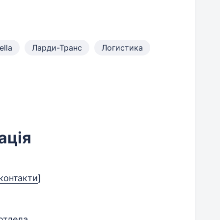
ella
Ларди-Транс
Логистика
ація
 контакти
]
отдела