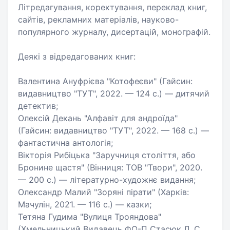
Літредагування, коректування, переклад книг,
сайтів, рекламних матеріалів, науково-
популярного журналу, дисертацій, монографій.
Деякі з відредагованих книг:
Валентина Ануфрієва "Котофеєви" (Гайсин:
видавництво "ТУТ", 2022. — 124 с.) — дитячий
детектив;
Олексій Декань "Алфавіт для андроїда"
(Гайсин: видавництво "ТУТ", 2022. — 168 с.) —
фантастична антологія;
Вікторія Рибіцька "Заручниця століття, або
Бронине щастя" (Вінниця: ТОВ "Твори", 2020.
— 200 с.) — літературно-художнє видання;
Олександр Малий "Зоряні пірати" (Харків:
Мачулін, 2021. — 116 с.) — казки;
Тетяна Гудима "Вулиця Трояндова"
(Хмельницький Видавець ФО-П Стасюк Л. С.,