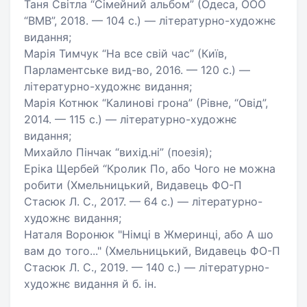
Таня Світла “Сімейний альбом” (Одеса, ООО
“ВМВ”, 2018. — 104 с.) — літературно-художнє
видання;
Марія Тимчук “На все свій час” (Київ,
Парламентське вид-во, 2016. — 120 с.) —
літературно-художнє видання;
Марія Котнюк “Калинові грона” (Рівне, “Овід”,
2014. — 115 с.) — літературно-художнє
видання;
Михайло Пінчак “вихід.ні” (поезія);
Еріка Щербей “Кролик По, або Чого не можна
робити (Хмельницький, Видавець ФО-П
Стасюк Л. С., 2017. — 64 с.) — літературно-
художнє видання;
Наталя Воронюк "Німці в Жмеринці, або А шо
вам до того..." (Хмельницький, Видавець ФО-П
Стасюк Л. С., 2019. — 140 с.) — літературно-
художнє видання й б. ін.