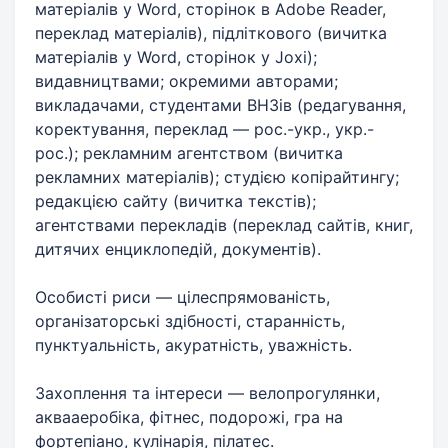
матеріалів у Word, сторінок в Adobe Reader,
переклад матеріалів), підліткового (вичитка
матеріалів у Word, сторінок у Joxi);
видавництвами; окремими авторами;
викладачами, студентами ВНЗів (редагування,
коректування, переклад — рос.-укр., укр.-
рос.); рекламним агентством (вичитка
рекламних матеріалів); студією копірайтингу;
редакцією сайту (вичитка текстів);
агентствами перекладів (переклад сайтів, книг,
дитячих енциклопедій, документів).
Особисті риси — цілеспрямованість,
організаторські здібності, старанність,
пунктуальність, акуратність, уважність.
Захоплення та інтереси — велопрогулянки,
аквааеробіка, фітнес, подорожі, гра на
фортепіано, кулінарія, пілатес.