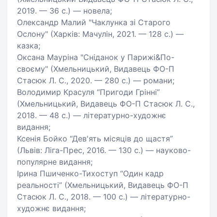
2019. — 36 с.) — новела;
Олександр Малий "Чаклунка зі Старого
Ослону" (Харків: Мачулін, 2021. — 128 с.) —
казка;
Оксана Мауріна "Сніданок у Парижі&По-
своєму" (Хмельницький, Видавець ФО-П
Стасюк Л. С., 2020. — 280 с.) — романи;
Володимир Красуля “Пригоди Грінні”
(Хмельницький, Видавець ФО-П Стасюк Л. С.,
2018. — 48 с.) — літературно-художнє
видання;
Ксенія Бойко “Дев'ять місяців до щастя”
(Львів: Ліга-Прес, 2016. — 130 с.) — науково-
популярне видання;
Ірина Пшиченко-Тихоступ “Один кадр
реальності” (Хмельницький, Видавець ФО-П
Стасюк Л. С., 2018. — 100 с.) — літературно-
художнє видання;