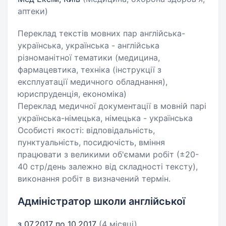
аптеки)
Переклад текстів мовних пар англійська-
українська, українська - англійська
різноманітної тематики (медицина,
фармацевтика, техніка (інструкції з
експлуатації медичного обладнання),
юриспруденція, економіка)
Переклад медичної документації в мовній парі
українська-німецька, німецька - українська
Особисті якості: відповідальність,
пунктуальність, посидючість, вміння
працювати з великими об'ємами робіт (±20-
40 стр/день залежно від складності тексту),
виконання робіт в визначений термін.
Адміністратор школи англійської
з 07.2017 по 10.2017
(4 місяці)