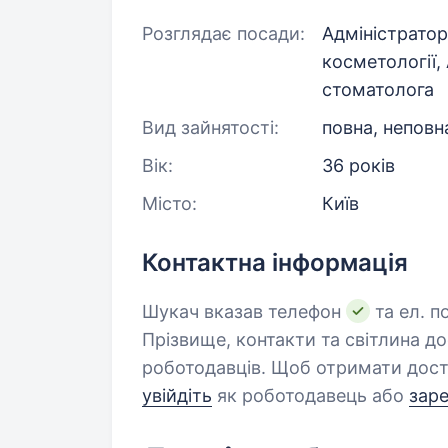
Розглядає посади:
Адміністратор
косметології,
стоматолога
Вид зайнятості:
повна, неповн
Вік:
36 років
Місто:
Київ
Контактна інформація
Шукач вказав телефон
та ел. п
Прізвище, контакти та світлина д
роботодавців. Щоб отримати дост
увійдіть
як роботодавець або
зар