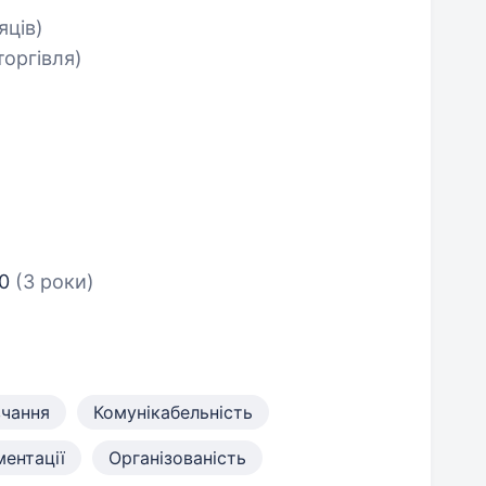
яців)
торгівля)
10
(3 роки)
вчання
Комунікабельність
ентації
Організованість