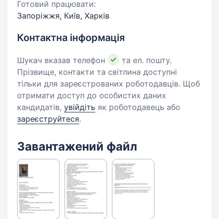
Готовий працювати:
Запоріжжя, Київ, Харків
Контактна інформація
Шукач вказав телефон
та ел. пошту.
Прізвище, контакти та світлина доступні
тільки для зареєстрованих роботодавців. Щоб
отримати доступ до особистих даних
кандидатів,
увійдіть
як роботодавець або
зареєструйтеся
.
Завантажений файл