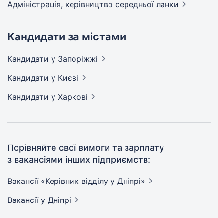
Адмiнiстрацiя, керівництво середньої
ланки
Кандидати за містами
Кандидати
у Запоріжжі
Кандидати
у Києві
Кандидати
у Харкові
Порівняйте свої вимоги та зарплату
з вакансіями інших підприємств:
Вакансії «Керівник відділу у
Дніпрі»
Вакансії
у Дніпрі