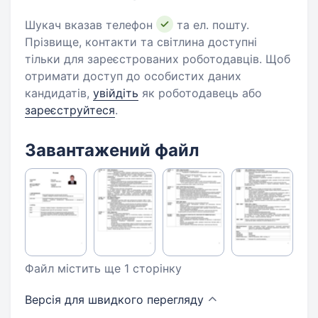
Шукач вказав телефон
та ел. пошту.
Прізвище, контакти та світлина доступні
тільки для зареєстрованих роботодавців. Щоб
отримати доступ до особистих даних
кандидатів,
увійдіть
як роботодавець або
зареєструйтеся
.
Завантажений файл
Файл містить ще 1 сторінку
Версія для швидкого
перегляду