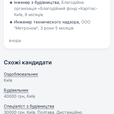
Інженер з будівництва,
Благодійна
організація «Благодійний фонд «Карітас-
Київ, 8 місяців
Инженер технического надзора,
ООО
"Метроном", 3 роки 5 місяців
вчора
Схожі кандидати
Оздоблювальник
Київ
Будівельник
40000 грн
, Київ
Спеціаліст з будівництва
30000 грн
, Київ, Полтава, Дистанційно