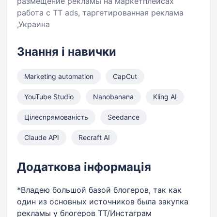
размещение рекламы на маркетплейсах
работа с ТТ ads, таргетированная реклама
,Украина
Знання і навички
Marketing automation
CapCut
YouTube Studio
Nanobanana
Kling AI
Цілеспрямованість
Seedance
Claude API
Recraft AI
Додаткова інформація
*Владею большой базой блогеров, так как
один из основных источников была закупка
рекламы у блогеров ТТ/Инстаграм