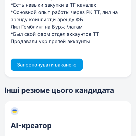
*Есть навыки закупки в ТГ каналах
*Основной опыт работы через РК ТТ, лил на
аренду коинлист,и аренду ФБ
Лил Гемблинг на Бурж /латам
*Был свой фарм отдел аккаунтов ТТ
Продавали укр препей аккаунты
Запропонувати вакансію
Інші резюме цього кандидата
AI-креатор