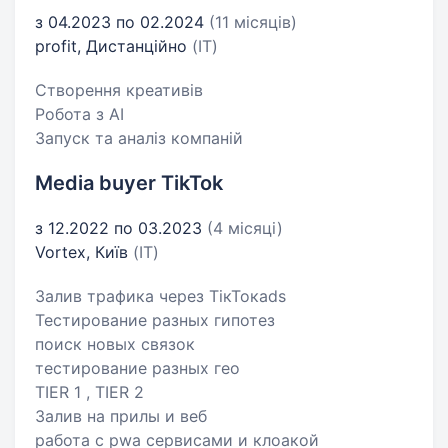
з 04.2023 по 02.2024
(11 місяців)
profit, Дистанційно
(IT)
Створення креативів
Робота з AI
Запуск та аналіз компаній
Media buyer TikTok
з 12.2022 по 03.2023
(4 місяці)
Vortex, Київ
(IT)
Залив трафика через ТiкТокads
Тестирование разных гипотез
поиск новых связок
тестирование разных гео
ТIER 1 , TIER 2
Залив на прилы и веб
работа с pwa сервисами и клоакой