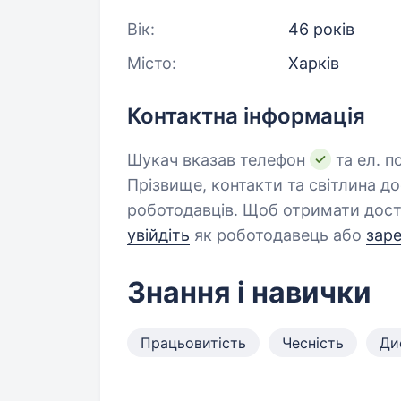
Вік:
46 років
Місто:
Харків
Контактна інформація
Шукач вказав телефон
та ел. п
Прізвище, контакти та світлина д
роботодавців. Щоб отримати дост
увійдіть
як роботодавець або
зар
Знання і навички
Працьовитість
Чесність
Ди