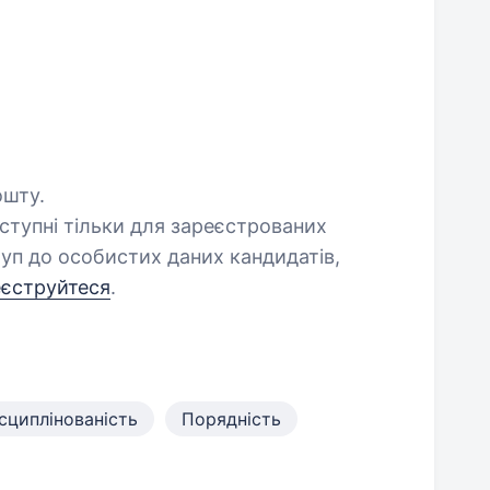
ошту.
оступні тільки для зареєстрованих
уп до особистих даних кандидатів,
еєструйтеся
.
сциплінованість
Порядність