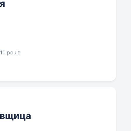
я
10 років
овщица