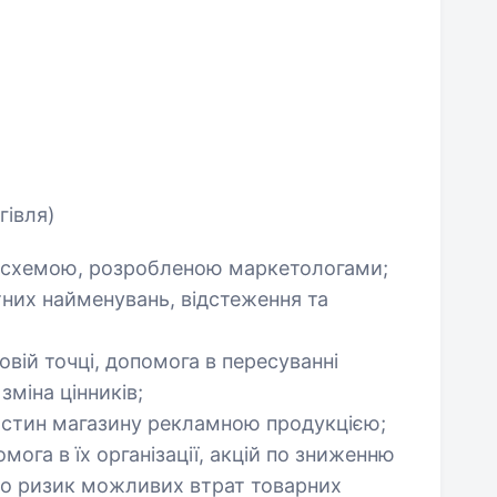
гівля)
ю схемою, розробленою маркетологами;
тних найменувань, відстеження та
овій точці, допомога в пересуванні
зміна цінників;
частин магазину рекламною продукцією;
ога в їх організації, акцій по зниженню
 про ризик можливих втрат товарних