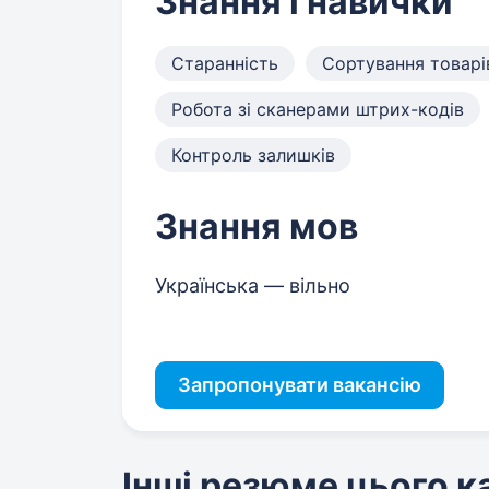
Знання і навички
Старанність
Сортування товарі
Робота зі сканерами штрих-кодів
Контроль залишків
Знання мов
Українська — вільно
Запропонувати вакансію
Інші резюме цього 