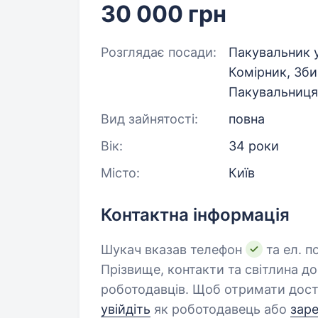
30 000 грн
Розглядає посади:
Пакувальник у
Комірник, Зб
Пакувальниця
Вид зайнятості:
повна
Вік:
34 роки
Місто:
Київ
Контактна інформація
Шукач вказав телефон
та ел. п
Прізвище, контакти та світлина д
роботодавців. Щоб отримати дост
увійдіть
як роботодавець або
зар