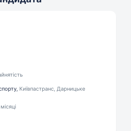
айнятість
спорту,
Київпастранс, Дарницьке
 місяці