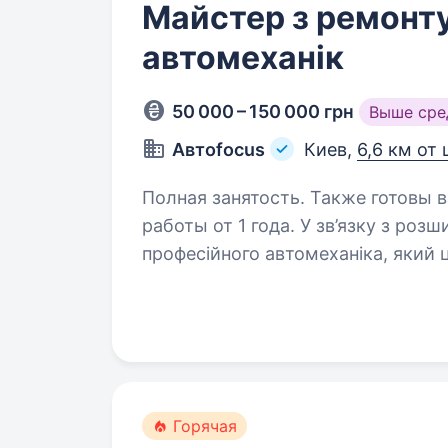
Майстер з ремонту
автомеханік
50 000 – 150 000 грн
Выше сре
Автоfocus
Киев,
6,6 км от
Полная занятость. Также готовы 
работы от 1 года. У зв’язку з розширенням СТО шукаємо в команду
професійного автомеханіка, який ц
заробляти. Обов’язки: Діагностика та ремонт легкових автомобілів Заміна
та ремонт ходової частини…
Горячая