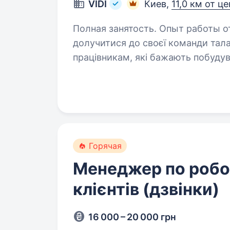
VIDI
Киев,
11,0 км от ц
Полная занятость. Опыт работы от 1 года. Компанія 
долучитися до своєї команди талановитим та цілеспрямованим
працівникам, які бажають побудув
у компанії, що динамічно розвива
Горячая
Менеджер по робот
клієнтів (дзвінки)
16 000 – 20 000 грн