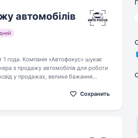
жу автомобілів
дней
офокус» шукає
жера з продажу автомобілів для роботи
освід у продажах, велике бажання
ається спілкуватися…
Сохранить