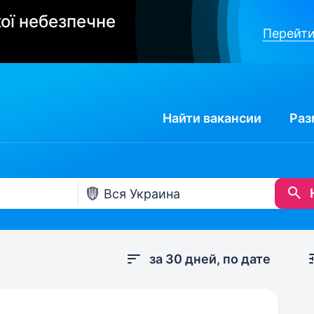
ої небезпечне
Перейти
Найти
вакансии
Раз
за 30 дней, по дате