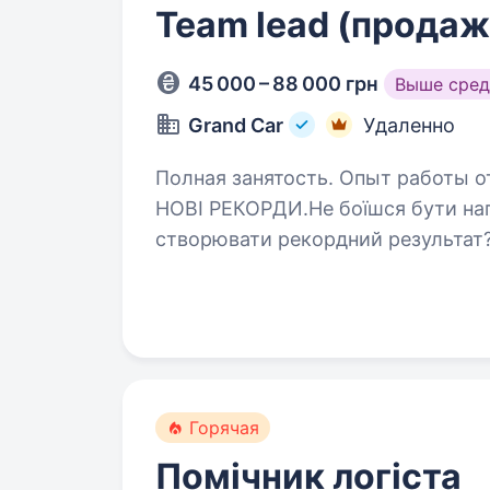
Team lead (продаж
45 000 – 88 000 грн
Выше сред
Grand Car
Удаленно
Полная занятость. Опыт работы от 2 лет. ТІМЛІД, ЯКИЙ ПР
НОВІ РЕКОРДИ.Не боїшся бути нап
створювати рекордний результат
рухатись, продавати й закривати,
Горячая
Помічник логіста