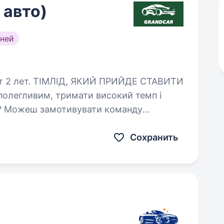
 авто)
ней
ИЙДЕ СТАВИТИ
олегливим, тримати високий темп і
? Можеш замотивувати команду
 коли інші «втомились»? Grand…
Сохранить