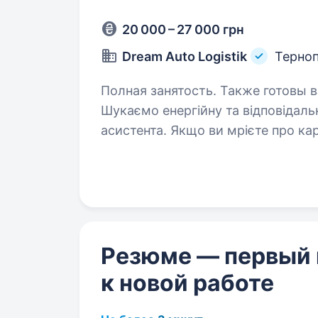
20 000 – 27 000 грн
Dream Auto Logistik
Терно
Полная занятость. Также готовы взять студента
Шукаємо енергійну та відповідаль
асистента. Якщо ви мрієте про ка
розвиватися та досягати нових в
Резюме — первый
к новой работе