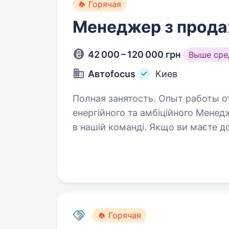
Горячая
Менеджер з прода
42 000 – 120 000 грн
Выше сре
Автоfocus
Киев
Полная занятость. Опыт работы от 1 года. Компанія «Авт
енергійного та амбіційного Менед
в нашій команді. Якщо ви маєте д
досягати результатів і вам подоб
Горячая