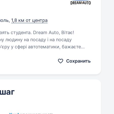
поль,
1,8 км от центра
. Dream Auto, Вітає!
ну людину на посаду і на посаду
р'єру у сфері автотематики, бажаєте
исот — ця можливість для вас!…
Сохранить
 шаг