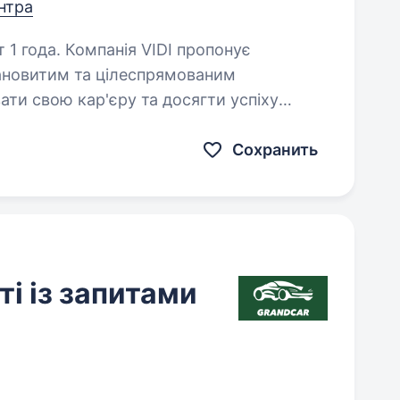
ентра
VIDI пропонує
ати свою кар'єру та досягти успіху
ється! Запрошуємо до співпраці…
Сохранить
і із запитами