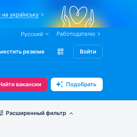
 на українську
Работодателю
Русский
местить
резюме
Войти
Найти вакансии
Подобрать
Расширенный фильтр