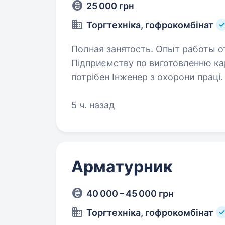
25 000 грн
Торгтехніка, гофрокомбінат
Полная занятость. Опыт работы о
Підприємству по виготовленню кар
потрібен Інженер з охорони праці. Вимоги: вища 
законодавства України з охорони 
санітарії,…
5 ч. назад
Арматурник
40 000 – 45 000 грн
Торгтехніка, гофрокомбінат