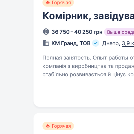
Горячая
Комірник, завідув
36 750 – 40 250 грн
Выше сред
КМ Гранд, ТОВ
Днепр,
3,9 
Полная занятость. Опыт работы от 1 года. Привіт! Ми — Т
компанія з виробництва та продаж
стабільно розвивається й цінує к
відповідальний, організований і 
Горячая