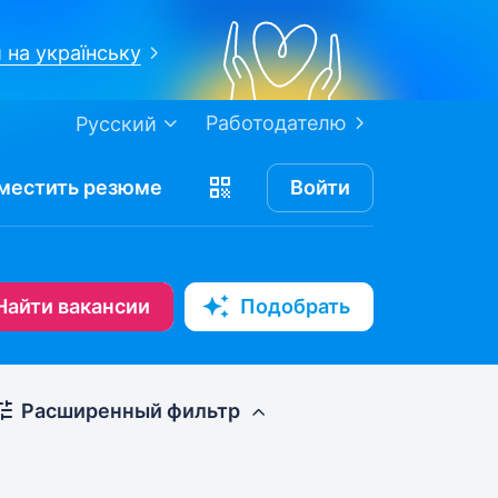
 на українську
Работодателю
Русский
местить
резюме
Войти
Найти вакансии
Подобрать
Расширенный фильтр