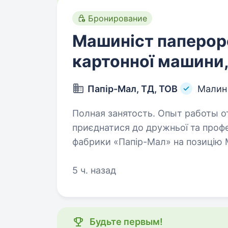
Бронирование
Машиніст паперор
картонної машини,
Папір-Мал, ТД, ТОВ
Малин
Полная занятость. Опыт работы от 1 года. Привіт! За
приєднатися до дружньої та проф
фабрики «Папір-Мал» на позицію 
машини (сіткаря). «Папір-Мал» — 
5 ч. назад
Будьте первым!