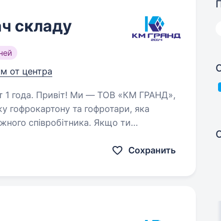
ач складу
ней
км от центра
ОВ «КМ ГРАНД»,
у гофрокартону та гофротари, яка
ожного співробітника. Якщо ти
хочеш працювати ця вакансія…
Сохранить