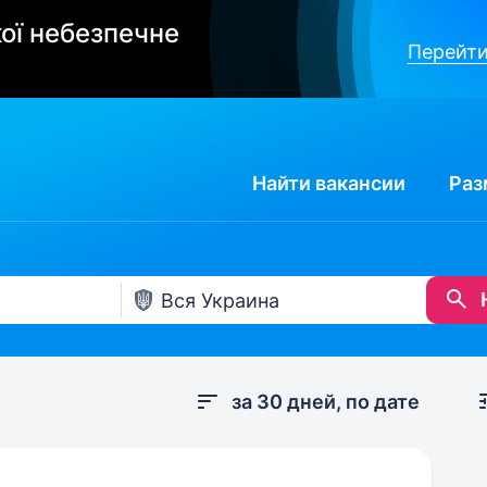
ої небезпечне
Перейти
Найти
вакансии
Раз
за 30 дней, по дате