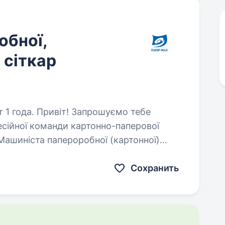
обної,
 сіткар
прошуємо тебе
есійної команди картонно-паперової
Машиніста папероробної (картонної)
це компанія з багаторічними…
Сохранить