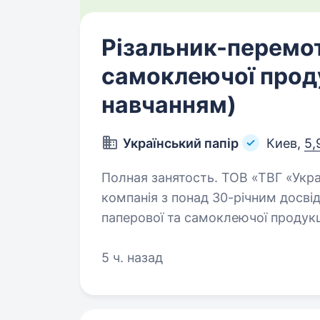
Різальник-перемо
самоклеючої проду
навчанням)
Український папір
Киев,
5,
Полная занятость. ТОВ «ТВГ «Український папір» — українська виробнича
компанія з понад 30-річним досвід
паперової та самоклеючої продукц
різальника-перемотувальника…
5 ч. назад