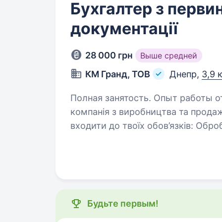
Бухгалтер з перви
документації
28 000 грн
Выше средней
КМ Гранд, ТОВ
Днепр,
3,9 
Полная занятость. Опыт работы от 2 лет. Привіт! Ми — ТО
компанія з виробництва та продаж
входити до твоїх обов’язків: Обробка та облік первинних фінансових
Будьте первым!