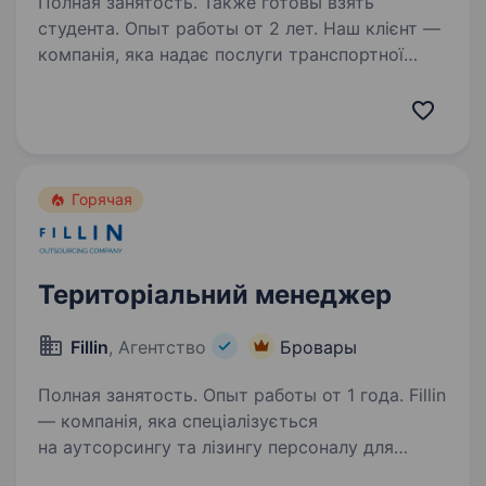
Полная занятость. Также готовы взять
студента. Опыт работы от 2 лет. Наш клієнт —
компанія, яка надає послуги транспортної
логістики на території США, запрошує у свою
команду на позицію Бухгалтера. Ми готові
запропонувати: Стабільне та довгострокове
співробітництво. Офіційний…
Горячая
Територіальний менеджер
Fillin
, Агентство
Бровары
Полная занятость. Опыт работы от 1 года. Fillin
— компанія, яка спеціалізується
на аутсорсингу та лізингу персоналу для
виробництва, FMCG, логістики та рітейлу.