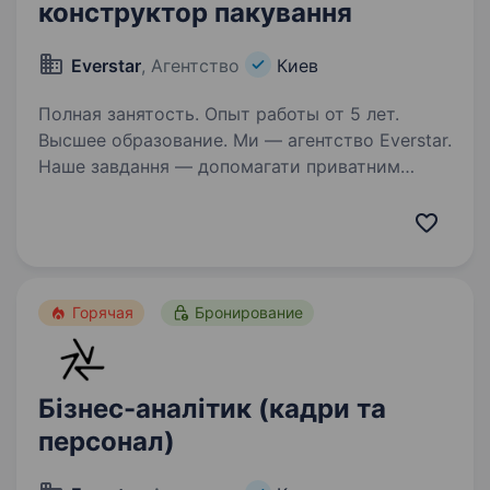
конструктор пакування
Everstar
, Агентство
Киев
Полная занятость. Опыт работы от 5 лет.
Высшее образование. Ми — агентство Everstar.
Наше завдання — допомагати приватним
компаніям оборонної сфери знаходити
талановитих людей та наближати перемогу
України. Один з наших клієнтів займається
виробництвом техніки та радіоелектронних…
Горячая
Бронирование
Бізнес-аналітик (кадри та
персонал)