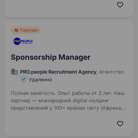
Ми маємо вже більше ніж 10 років досвіду
з надання послуг аутсорсингу персоналу.
Посилання…
Горячая
Sponsorship Manager
PRO.people Recruitment Agency
, Агентство
Удаленно
Полная занятость. Опыт работы от 2 лет. Наш
партнер — міжнародний digital-холдинг
представлений у 100+ країнах світу (Африка,
Азія, Латинська Америка, Арабський регіон),
який веде маркетинг для світових брендів.
Завдяки масштабному росту та розширенню…