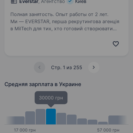
Everstar
, Агентство
Киев
Полная занятость. Опыт работы от 2 лет.
Ми — EVERSTAR, перша рекрутингова агенція
в MilTech для тих, хто готовий створювати
технологічне майбутнє. Але досить про нас,
розказуємо провакансію. Зараз
шукаємоБізнес-Аналітика(Кадри та Персонал)
до компанії,…
Стр. 1 из 255
Средняя зарплата
в Украине
30000 грн
17 000 грн
57 000 грн