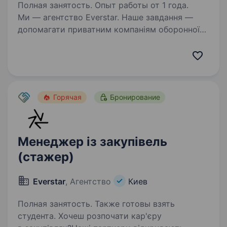
Полная занятость. Опыт работы от 1 года.
Ми — агентство Everstar. Наше завдання —
допомагати приватним компаніям оборонної
сфери знаходити талановитих людей
та наближати нашу перемогу. Один з наших
ключових клієнтів спеціалізується на розробці
та виробництві…
Горячая
Бронирование
Менеджер із закупівель
(стажер)
Everstar
, Агентство
Киев
Полная занятость. Также готовы взять
студента. Хочеш розпочати кар'єру