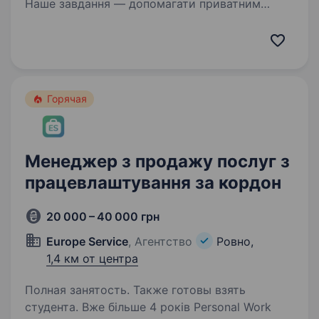
Наше завдання — допомагати приватним
компаніям оборонної сфери знаходити
талановитих людей та наближати нашу
перемогу. Один з наших ключових клієнтів
спеціалізується на розробці та виробництві…
Горячая
Менеджер з продажу послуг з
працевлаштування за кордон
20 000 – 40 000 грн
Europe Service
, Агентство
Ровно,
1,4 км от центра
Полная занятость. Также готовы взять
студента. Вже більше 4 років Personal Work