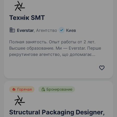
Технік SMT
Everstar
, Агентство
Киев
Полная занятость. Опыт работы от 2 лет.
Высшее образование. Ми — Everstar. Перше
рекрутингове агентство, що допомагає
milltech компаніям знаходити талановитих
людей та спільно наближати перемогу. Зараз
ми у пошуках Технік з монтажу електронних
компонентів та лінії поверхневого…
Горячая
Бронирование
Structural Packaging Designer,