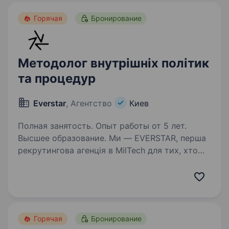
Горячая
Бронирование
Методолог внутрішніх політик
та процедур
Everstar
, Агентство
Киев
Полная занятость. Опыт работы от 5 лет.
Высшее образование. Ми — EVERSTAR, перша
рекрутингова агенція в MilTech для тих, хто
готовий створювати технологічне майбутнє.
Але досить про нас, розказуємо про роль.
Компанія, що створює технології для оборони
України, знаходиться…
Горячая
Бронирование