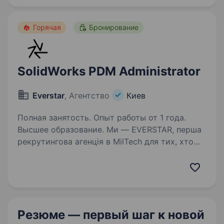
що розробляє та виробляє техніку…
Горячая
Бронирование
SolidWorks PDM Administrator
Everstar
, Агентство
Киев
Полная занятость. Опыт работы от 1 года.
Высшее образование. Ми — EVERSTAR, перша
рекрутингова агенція в MilTech для тих, хто
готовий створювати технологічне майбутнє.
Але досить про нас, розказуємо про головну
роль. Ця вакансія у R&D-команду,
що розробляє та виробляє техніку…
Резюме — первый шаг
к новой