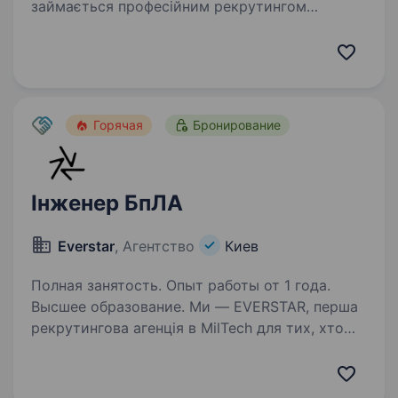
займається професійним рекрутингом
українців та оформленням документів для
легального працевлаштування на території
Європи. Ми — легальна та прозора компанія,
що працює відповідно…
Горячая
Бронирование
Інженер БпЛА
Everstar
, Агентство
Киев
Полная занятость. Опыт работы от 1 года.
Высшее образование. Ми — EVERSTAR, перша
рекрутингова агенція в MilTech для тих, хто
готовий створювати технологічне майбутнє.
Але досить про нас, розказуємо про головну
роль. Ця вакансія у R&D-команду,