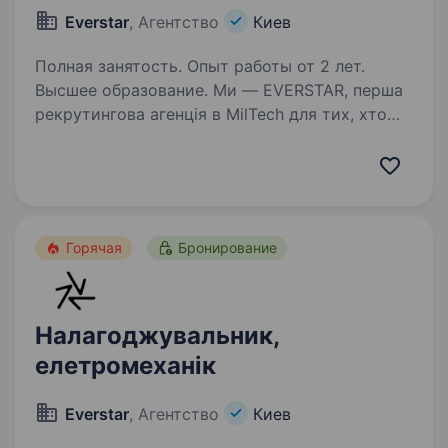
Everstar
, Агентство
Киев
Полная занятость. Опыт работы от 2 лет.
Высшее образование. Ми — EVERSTAR, перша
рекрутингова агенція в MilTech для тих, хто
готовий створювати технологічне майбутнє.
Але досить про нас, розказуємо про головну
вакансію. Ця вакансія у R&D-команду,
що розробляє та виробляє…
Горячая
Бронирование
Налагоджувальник,
елетромеханік
Everstar
, Агентство
Киев