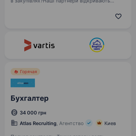
в закупівлях?Наші партнери відкривають
оплачуване стажування в команді
закупівель — це можливість увійти в професію
з нуля, отримати практичний досвід
та розпочати кар'єру в одній із ключових…
Горячая
Бухгалтер
34 000 грн
Atlas Recruiting
, Агентство
Киев