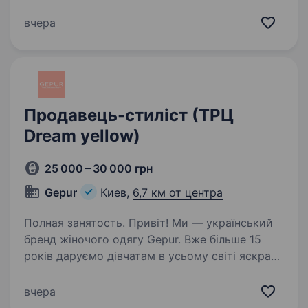
Ми пишаємося своєю 27-річною історією
розвитку на ринку України. Наші магазини
вчера
представлені у Харкові, Києві, Дніпрі, Одесі,
Львові, Запоріжжі, Ужгороді,…
Продавець-стиліст (ТРЦ
Dream yellow)
25 000 – 30 000 грн
Gepur
Киев,
6,7 км от центра
Полная занятость. Привіт! Ми — український
бренд жіночого одягу Gepur. Вже більше 15
років даруємо дівчатам в усьому світі яскраві
емоції та любов. Сьогодні працюємо в нових
умовах, але незважаючи на це, продовжуємо
вчера
розвиватися і…