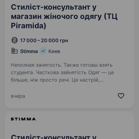
Стиліст-консультант у
магазин жіночого одягу (ТЦ
Piramida)
17 000 – 20 000 грн
Stimma
Киев
Неполная занятость. Также готовы взять
студента. Часткова зайнятість Одяг — це
більше, ніж просто речі. Це настрій,
впевненість і спосіб розповісти світу про себе.
Саме тому в STIMMA ми шукаємо не просто
вчера
продавця, а людину, яка вміє бачити більше,
ніж просто одяг,…
Стиліст-консультант у