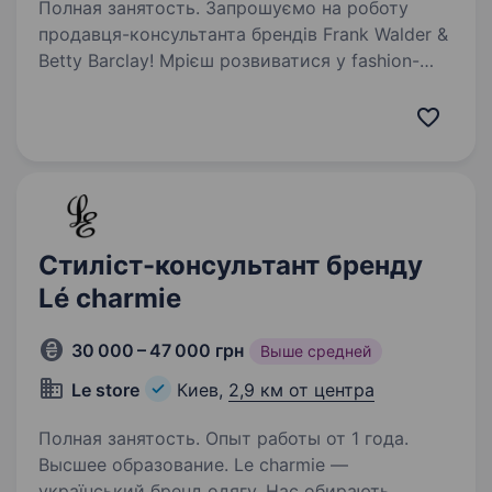
Полная занятость. Запрошуємо на роботу
продавця-консультанта брендів Frank Walder &
Betty Barclay! Мрієш розвиватися у fashion-
індустрії, зануритися у світ вишуканого
німецького стилю та допомагати жінкам
знаходити свій ідеальний…
Стиліст-консультант бренду
Lé charmie
30 000 – 47 000 грн
Выше средней
Le store
Киев,
2,9 км от центра
Полная занятость. Опыт работы от 1 года.
Высшее образование. Le charmie —
український бренд одягу. Нас обирають