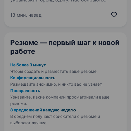
fashion інфлюенсери та тисячі стильних дівчат
по всьому світу. Наш колектив — справжня
13 мин. назад
родина професіоналів, закоханих у свою
роботу. Відділ виробництва знає,
як посадити…
Резюме — первый шаг
к новой
работе
Не более 3 минут
Чтобы создать и разместить ваше
резюме.
Конфиденциальность
Размещайте анонимно, и никто вас не узнает.
Прозрачность
Узнавайте, какие компании просматривали ваше
резюме.
8 предложений каждую неделю
В среднем получают соискатели с резюме и
выбирают лучшие.