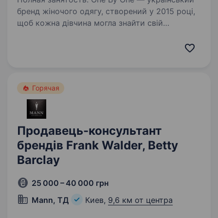
бренд жіночого одягу, створений у 2015 році,
щоб кожна дівчина могла знайти свій
унікальний стиль та відчути впевненість
у собі. Ми розширюємося, оновлюємо колекції
щотижня, адаптуємось…
Горячая
Продавець-консультант
брендів Frank Walder, Betty
Barclay
25 000 – 40 000 грн
Mann, ТД
Киев,
9,6 км от центра