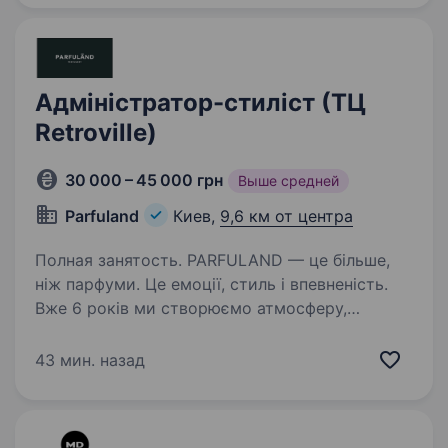
Адміністратор-стиліст (ТЦ
Retroville)
30 000 – 45 000 грн
Выше средней
Parfuland
Киев,
9,6 км от центра
Полная занятость. PARFULAND — це більше,
ніж парфуми. Це емоції, стиль і впевненість.
Вже 6 років ми створюємо атмосферу,
де аромати дарують настрій, енергію
та натхнення. Ми працюємо тільки
43 мин. назад
з оригінальною продукцією та маємо тисячі…