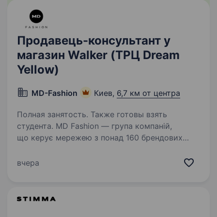
Продавець-консультант у
магазин Walker (ТРЦ Dream
Yellow)
MD-Fashion
Киев,
6,7 км от центра
Полная занятость. Также готовы взять
студента. MD Fashion — група компаній,
що керує мережею з понад 160 брендових
магазинів по всій Україні, Центральній Азії
та Молдові, та представляє світові бренди
вчера
Tommy Hilfiger, Calvin Klein, Diesel, Gant, G-Star
Raw, Under…