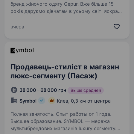
бренд жіночого одягу Gepur. Вже більше 15
років даруємо дівчатам в усьому світі яскраві
емоції та любов. Сьогодні працюємо в нових
умовах, але незважаючи на це, продовжуємо
вчера
розвиватися і…
Продавець-стиліст в магазин
люкс-сегменту (Пасаж)
38 000 – 68 000 грн
Выше средней
Symbol
Киев,
0,3 км от центра
Полная занятость. Опыт работы от 1 года.
Высшее образование. SYMBOL — мережа
мультибрендових магазинів luxury сегменту.