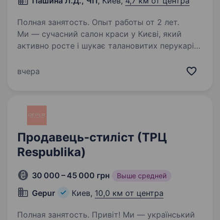
Пашина Л.Д., ЧП
, Киев,
4,7 км от центра
Полная занятость. Опыт работы от 2 лет.
Ми — сучасний салон краси у Києві, який
активно росте і шукає талановитих перукарів,
стилістів і колористів, щоб разом створювати
красу та дарувати клієнтам впевненість у собі.
вчера
Якщо ти професіонал, який цінує якість…
Продавець-стиліст (ТРЦ
Respublika)
30 000 – 45 000 грн
Выше средней
Gepur
Киев,
10,0 км от центра
Полная занятость. Привіт! Ми — український