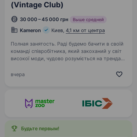
(Vintage Club)
30 000 – 45 000 грн
Выше средней
Kameron
Киев,
4,1 км от центра
Полная занятость. Раді будемо бачити в своїй
команді співробітника, який закоханий у світ
високої моди, чудово розуміється на трендах,
готовий працювати з кращими світовими
брендами; Для кого робота з людьми
вчера
та комунікації з клієнтами —…
Будьте первым!