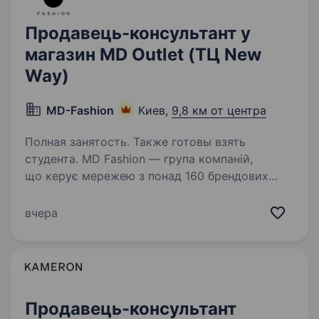
Продавець-консультант у
магазин MD Outlet (ТЦ New
Way)
MD-Fashion
Киев,
9,8 км от центра
Полная занятость. Также готовы взять
студента. MD Fashion — група компаній,
що керує мережею з понад 160 брендових
магазинів по всій Україні, Центральній Азії
та Молдові, та представляє світові бренди
вчера
Tommy Hilfiger, Calvin Klein, Diesel, Gant, G-Star
Raw, Under…
Продавець-консультант