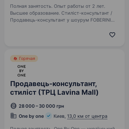
Полная занятость. Опыт работы от 2 лет.
Высшее образование. Стиліст-консультант /
Продавець-консультант у шоурум FOBERINI
Любиш моду, стиль та спілкування з людьми?
Хочеш працювати не просто в магазині,
а в українському fashion-бренді, який створює
дизайнерський одяг та сучасні…
Горячая
Продавець-консультант,
стиліст (ТРЦ Lavina Mall)
28 000 – 30 000 грн
One by one
Киев,
13,0 км от центра
Полная занятость. One By One — український