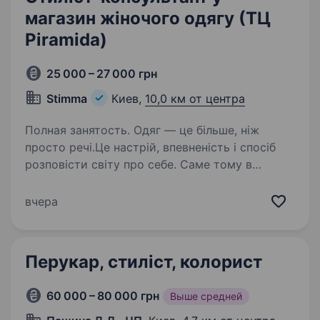
магазин жіночого одягу (ТЦ
Piramida)
25 000 – 27 000 грн
Stimma
Киев,
10,0 км от центра
Полная занятость. Одяг — це більше, ніж
просто речі.Це настрій, впевненість і спосіб
розповісти світу про себе. Саме тому в
STIMMA ми шукаємо не просто продавця,
а людину, яка вміє бачити більше, ніж просто
вчера
одяг, якій цікаво працювати…
Перукар, стиліст, колорист
60 000 – 80 000 грн
Выше средней