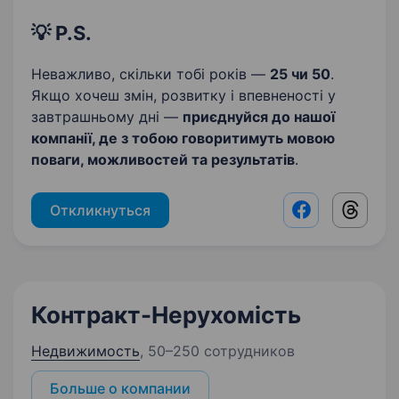
💡 P.S.
Неважливо, скільки тобі років —
25 чи 50
.
Якщо хочеш змін, розвитку і впевненості у
завтрашньому дні —
приєднуйся до нашої
компанії, де з тобою говоритимуть мовою
поваги, можливостей та результатів
.
Откликнуться
Facebook shar
Threads
Контракт-Нерухомість
Недвижимость
,
50–250 сотрудников
Больше о компании