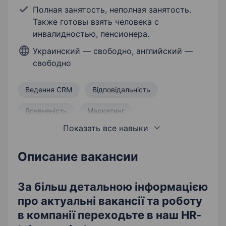
Полная занятость, неполная занятость.
Также готовы взять человека с
инвалидностью, пенсионера.
Украинский — свободно, английский —
свободно
Ведення CRM
Відповідальність
Впевненість
Маркетинг
Показать все навыки
Робота із запереченнями
Грамотна усна та письмова мова
Описание вакансии
Знання психології
За більш детальною інформацією
про актуальні вакансії та роботу
в компанії переходьте в наш HR-