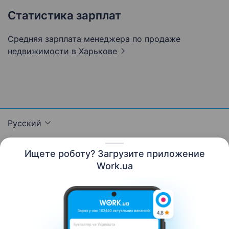
Статистика зарплат
Средняя зарплата менеджера по продаже
недвижимости
в Харькове
Русский
Ищете роботу? Загрузите приложение
Work.ua
Ресурсы
Контакты
О нас
Карьера
Новости Work.ua
Помощь