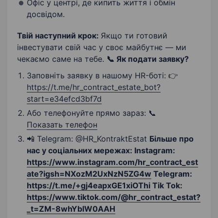
Офіс у центрі, де кипить життя і обмін
досвідом.
Твій наступний крок:
Якщо ти готовий
інвестувати свій час у своє майбутнє — ми
чекаємо саме на тебе.
📞 Як подати заявку?
Заповніть заявку в нашому HR-боті: 👉
https://t.me/hr_contract_estate_bot?
start=e34efcd3bf7d
Або телефонуйте прямо зараз: 📞
Показать телефон
📲 Telegram: @HR_KontraktEstat
Більше про
нас у соціальних мережах: Instagram:
https://www.instagram.com/hr_contract_est
ate?igsh=NXozM2UxNzN5ZG4w
Telegram:
https://t.me/+gj4eapxGE1xiOThi
Tik Tok:
https://www.tiktok.com/@hr_contract_estat?
_t=ZM-8whYblW0AAH