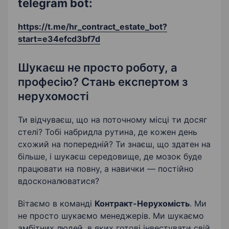
telegram bot:
https://t.me/hr_contract_estate_bot?
start=e34efcd3bf7d
Шукаєш не просто роботу, а
професію? Стань експертом з
нерухомості
Ти відчуваєш, що на поточному місці ти досяг
стелі? Тобі набридла рутина, де кожен день
схожий на попередній? Ти знаєш, що здатен на
більше, і шукаєш середовище, де мозок буде
працювати на повну, а навички — постійно
вдосконалюватися?
Вітаємо в команді
Контракт-Нерухомість
. Ми
не просто шукаємо менеджерів. Ми шукаємо
амбітних людей, в яких готові інвестувати свій