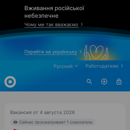
Вживання російської
небезпечне
Чому ми так вважаємо
Перейти на українську
Работодателю
Русский
Work.ua
Вакансия от 4 августа 2026
Cейчас просматривает 1 соискатель