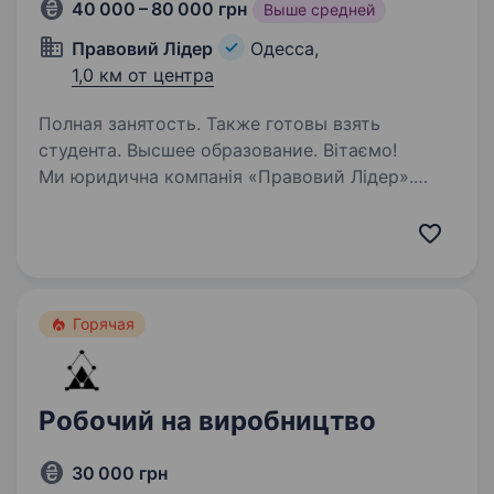
40 000 – 80 000 грн
Выше средней
Правовий Лідер
Одесса,
1,0 км от центра
Полная занятость. Также готовы взять
студента. Высшее образование. Вітаємо!
Ми юридична компанія «Правовий Лідер».
Ми багатогалузева організація, тому нам
потрібні Ваші знання, вміння та навички!
Юристи та адвокати надають безкоштовні
консультації з усіх галузей права. Ми готові…
Горячая
Робочий на виробництво
30 000 грн