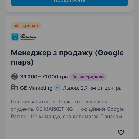
Продолжить
Горячая
Менеджер з продажу (Google
maps)
39 000 – 71 000 грн
Выше средней
GE Marketing
Львов,
2,7 км от центра
Полная занятость. Также готовы взять
студента. GE MARKETING — офіційний Google
Partner. Це команда, яка допомагає бізнесам
по всій Україні бути помітними та зростати.
У нашому арсеналі — від SMM до 3D
візуалізації бізнесів, просування у Google