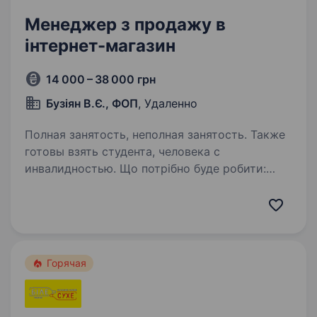
Менеджер з продажу в
інтернет-магазин
14 000 – 38 000 грн
Бузіян В.Є., ФОП
, Удаленно
Полная занятость, неполная занятость. Также
готовы взять студента, человека с
инвалидностью. Що потрібно буде робити:
Здійснювати вихідні дзвінки по гарячій базі
клієнтів (з сайту Інтернет магазину), робити
до продажі до товару котрий вже замовили;
2. Працювати із запереченнями
та завершувати дзвінки…
Горячая