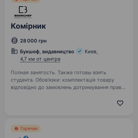
Комірник
28 000 грн
Букшеф, видавництво
Киев,
4,7 км от центра
Полная занятость. Также готовы взять
студента. Обов’язки: комплектація товару
відповідно до замовлень дотримування правил
зберігання товару розміщення товару
на складі адресно-секційного зберігання
відвантаження замовлень на різні кур'єрські
служби (фізичне…
Горячая