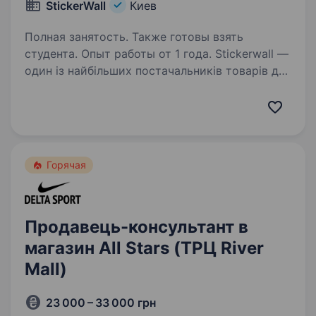
StickerWall
Киев
Полная занятость. Также готовы взять
студента. Опыт работы от 1 года. Stickerwall —
один із найбільших постачальників товарів для
швидкого ремонту в Україні.
Ми спеціалізуємося на продажу 3D-панелей
на самоклейці, вінілової плитки, пластикових
панелей та інших сучасних рішень для…
Горячая
Продавець-консультант в
магазин All Stars (ТРЦ River
Mall)
23 000 – 33 000 грн