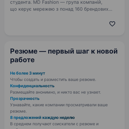
студента. MD Fashion — група компаній,
що керує мережею з понад 160 брендових
магазинів по всій Україні, Центральній Азії
та Молдові, та представляє світові бренди
Tommy Hilfiger, Calvin Klein, Diesel, Gant, G-Star
Raw, Under…
Резюме — первый шаг
к новой
работе
Не более 3 минут
Чтобы создать и разместить ваше
резюме.
Конфиденциальность
Размещайте анонимно, и никто вас не узнает.
Прозрачность
Узнавайте, какие компании просматривали ваше
резюме.
8 предложений каждую неделю
В среднем получают соискатели с резюме и