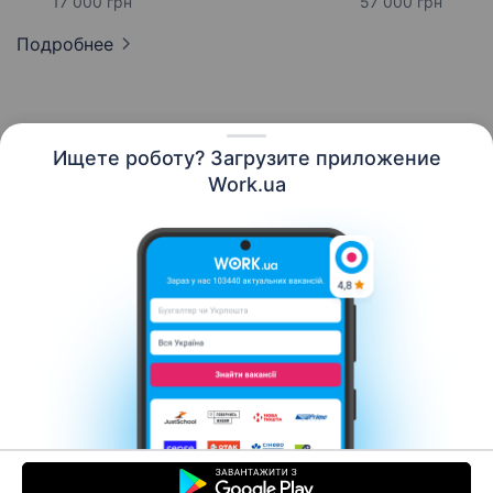
17 000 грн
57 000 грн
Подробнее
Ищете роботу? Загрузите приложение
Русский
Work.ua
Ресурсы
Контакты
О нас
Карьера
Новости Work.ua
Помощь
Условия использования
Работодателю