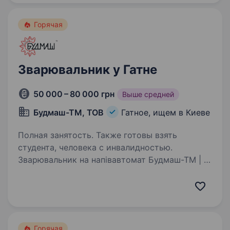
Горячая
Зварювальник у Гатне
50 000 – 80 000 грн
Выше средней
Будмаш-ТМ, ТОВ
Гатное, ищем в Киеве
Полная занятость. Также готовы взять
студента, человека с инвалидностью.
Зварювальник на напівавтомат Будмаш-ТМ | с.
Гатне, Київська обл. Що пропонуємо: ЗП від 50
000 грн Безкоштовне житло (так, реально)
Графік: Пн-Пт з 08:00 до 17:00 Вихідні — твої
Робота не «підхалтурити на…
Горячая