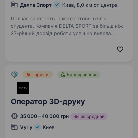
Делта Спорт
Киев,
8,0 км от центра
Полная занятость. Также готовы взять
студента. Компанія DELTA SPORT за більш ніж
27-річний досвід роботи успішно вивела
на ринок України понад 10 нових брендів
у сегменті sport та fashion. Сьогодні в нашому
портфелі бренди-лідери свого сегменту: NIKE,
CONVERSE,…
Горячая
Бронирование
Оператор 3D-друку
35 000 – 40 000 грн
Выше средней
Vyriy
Киев