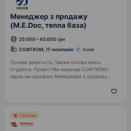
Менеджер з продажу
(M.E.Doc, тепла база)
25 000 – 45 000 грн
СОФТКОМ, IT-компанія
Киев
Полная занятость. Также готовы взять
студента. Привіт! Ми команда СОФТКОМ і
зараз ми шукаємо Менеджера з продажу
M.E.Doc (тепла база), який кайфує від
спілкування, вміє слухати, вести переговори,
має активну життєву позицію й хоче
працювати у стабільній компанії,…
Горячая