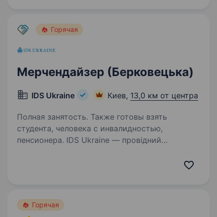
та роботи з онлайн-картами…
Горячая
Мерчендайзер (Берковецька)
IDS Ukraine
Киев,
13,0 км от центра
Полная занятость. Также готовы взять
студента, человека с инвалидностью,
пенсионера. IDS Ukraine — провідний
український виробник мінеральних вод у всіх
категоріях. Компанія має збалансований
портфель популярних мінеральних вод, які
видобуваються в екологічно чистих регіонах
України та представлені…
Горячая