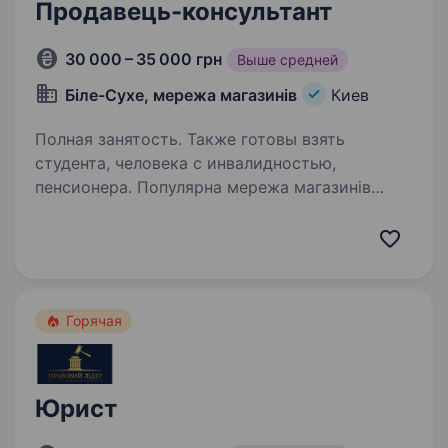
Продавець-консультант
30 000 – 35 000 грн
Выше средней
Біле-Сухе, мережа магазинів
Киев
Полная занятость. Также готовы взять
студента, человека с инвалидностью,
пенсионера. Популярна мережа магазинів
«Біле Сухе» запрошує на роботу Продавців-
консультантів. Не маєте досвіду — не біда,
приходьте і ми всьому навчимо!
Ми пропонуємо: Роботу біля Вашого дому.;
Своєчасну виплату заробітної…
Горячая
Юрист