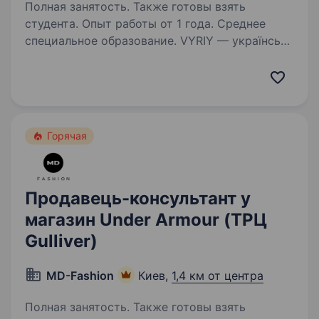
Полная занятость. Также готовы взять
студента. Опыт работы от 1 года. Среднее
специальное образование. VYRIY — українська
інженерна компанія, провідний виробник
бойових безпілотних комплексів, активно
впроваджує системи роботизації війни та
рішення з локалізованих комплектуючих.
Ми ростемо, розширюємо команду
Горячая
та шукаємо…
Продавець-консультант у
магазин Under Armour (ТРЦ
Gulliver)
MD-Fashion
Киев,
1,4 км от центра
Полная занятость. Также готовы взять