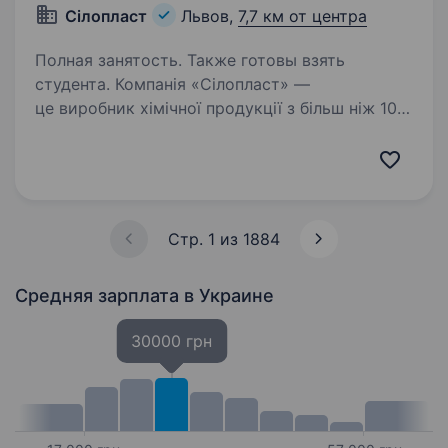
Сілопласт
Львов,
7,7 км от центра
Полная занятость. Также готовы взять
студента. Компанія «Сілопласт» —
це виробник хімічної продукції з більш ніж 10-
річним досвідом на ринку. У зв’язку
з розширенням виробництва, ми шукаємо
робітника на хімічне виробництво у місті
Львів. Що ви будете робити:…
Стр. 1 из 1884
Средняя зарплата
в Украине
30000 грн