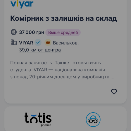
Комірник з залишків на склад
37 000 грн
Выше средней
VIYAR
Васильков,
39,0 км от центра
Полная занятость. Также готовы взять
студента. VIYAR — національна компанія
з понад 20-річним досвідом у виробництві
меблевих комплектуючих. Ми — команда
професіоналів, об'єднаних спільними цілями та
цінностями. Запрошуємо на роботу: Комірника
з залишків на складЯкщо…