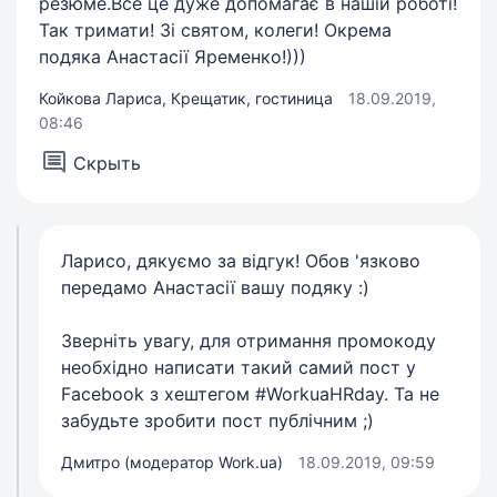
резюме.Все це дуже допомагає в нашій роботі!
Так тримати! Зі святом, колеги! Окрема
подяка Анастасії Яременко!)))
Койкова Лариса, Крещатик, гостиница
18.09.2019,
08:46
Скрыть
Ларисо, дякуємо за відгук! Обов 'язково
передамо Анастасії вашу подяку :)
Зверніть увагу, для отримання промокоду
необхідно написати такий самий пост у
Facebook з хештегом #WorkuaHRday. Та не
забудьте зробити пост публічним ;)
Дмитро (модератор Work.ua)
18.09.2019, 09:59