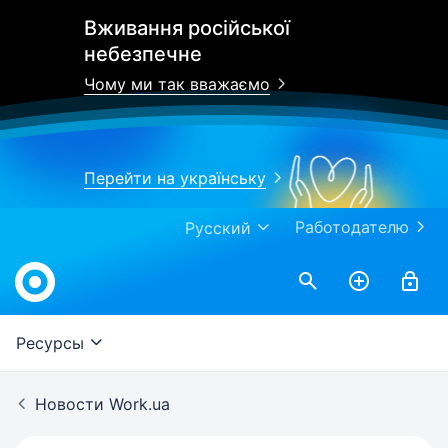
Вживання російської
небезпечне
Чому ми так вважаємо
Перейти на українську
Работодателю
Русский
Work.ua
Ресурсы
Новости Work.ua