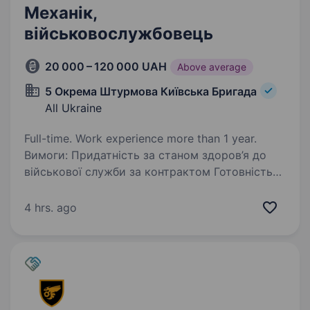
Механік,
військовослужбовець
20 000 – 120 000 UAH
Above average
5 Окрема Штурмова Київська Бригада
All Ukraine
Full-time. Work experience more than 1 year.
Вимоги: Придатність за станом здоров’я до
військової служби за контрактом Готовність
до виконання бойових завдань, зокрема в зоні
бойових дій Вік до 45 років Наявність
4 hrs. ago
бойового досвіду буде перевагою …