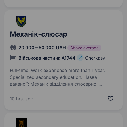
що спеціалізується на застосуванні ударних,
розвідувальних безпілотних…
Механік-слюсар
20 000 – 50 000 UAH
Above average
Військова частина А1744
Cherkasy
Full-time. Work experience more than 1 year.
Specialized secondary education. Назва
вакансії: Механік відділення слюсарно-
механічних робіт до військової частини А1744
Огляд: Військова частина А1744 виконує
10 hrs. ago
завдання з перевезення вантажів, озброєння
та військової техніки по всій території…