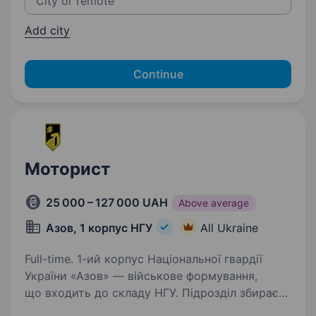
Add city
Continue
Моторист
25 000 – 127 000 UAH
Above average
Азов, 1 корпус НГУ
All Ukraine
Full-time. 1-ий корпус Національної гвардії
України «Азов» — військове формування,
що входить до складу НГУ. Підрозділ збирає
команду вмотивованих фахівців, які готові