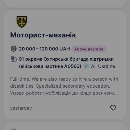
на посаду…
Моторист-механік
20 000 – 120 000 UAH
Above average
91 окрема Охтирська бригада підтримки
(військова частина А0563)
All Ukraine
Full-time. We are also ready to hire a person with
disabilities. Specialized secondary education.
Умови роботи: мобілізація до кінця воєнного
стану або служба за контрактом можливість
переведення чинних військовослужбовців
yesterday
навчання перед вступом на посаду (базова
загальновійськова підготовка), при
необхідності…