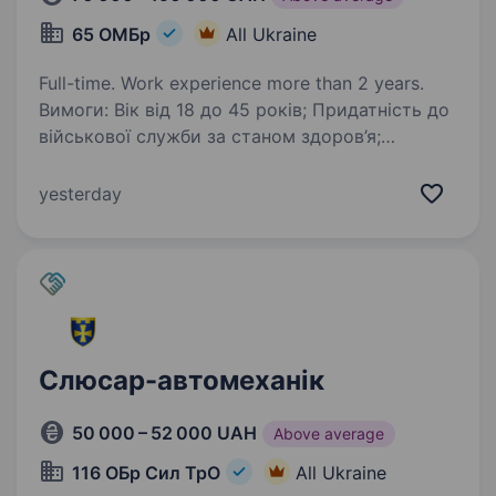
65 ОМБр
All Ukraine
Full-time. Work experience more than 2 years.
Вимоги: Вік від 18 до 45 років; Придатність до
військової служби за станом здоров’я;
Уважність, швидка реакція на зміни ситуації;
Здатність взаємодіяти з побратимами; Досвід
yesterday
роботи в сфері автосервісу…
Слюсар-автомеханік
50 000 – 52 000 UAH
Above average
116 ОБр Сил ТрО
All Ukraine