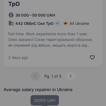
ТрО
30 000 – 50 000 UAH
442 ОББпС Сил ТрО
All Ukraine
Full-time. Work experience more than 1 year.
Опис вакансії Сили територіальної оборони,
як окремий рід військ, нищать ворога від
початку повномасштабного вторгнення.
Підрозділи розширюються, тому шукаємо
2 days ago
спеціалістів та пропонуємо долучитися
до служби у складі…
Pg. 1 of 5
Average salary repairer
in Ukraine
32000 UAH