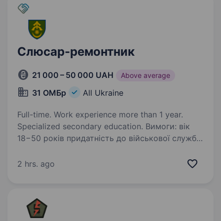
Слюсар-ремонтник
21 000 – 50 000 UAH
Above average
31 ОМБр
All Ukraine
Full-time. Work experience more than 1 year.
Specialized secondary education. Вимоги: вік
18−50 років придатність до військової служби
за станом здоров’я та морально-
психологічними якостями готовність постійно
2 hrs. ago
навчатися та вдосконалювати знання високий
рівень самодисципліни, достатній…