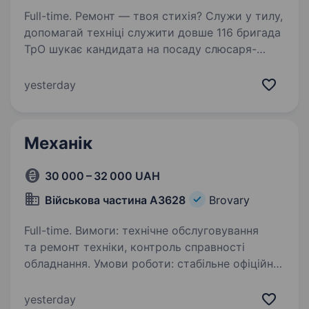
Full-time. Ремонт — твоя стихія? Служи у тилу,
допомагай техніці служити довше 116 бригада
ТрО шукає кандидата на посаду слюсаря-
автомеханіка в ремонтну ротуПосада
доступна для осіб з обмеженою придатністю
yesterday
або інвалідністю…
Механік
30 000 – 32 000 UAH
Військова частина А3628
Brovary
Full-time. Вимоги: технічне обслуговування
та ремонт техніки, контроль справності
обладнання. Умови роботи: стабільне офіційне
працевлаштування у Броварах, повний
супровід від погодження документів до вступу
yesterday