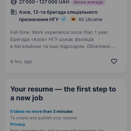
27 000 – 127 000 UAH
Above average
Азов, 12-та бригада спеціального
призначення НГУ
All Ukraine
Full-time. Work experience more than 1 year.
Бригада «Азов» НГУ шукає фахівців
в батальйони та інші підрозділи. Обов’язки:
проведення дефектування механічних систем
та обладнання для виявлення несправностей;
6 hrs. ago
виконання ремонту механічних вузлів і
агрегатів:…
Your resume — the first step
to
a new job
It takes no more than 3 minutes
To create and publish your
resume.
Privacy
Post anonymously, and no one will recognize you.