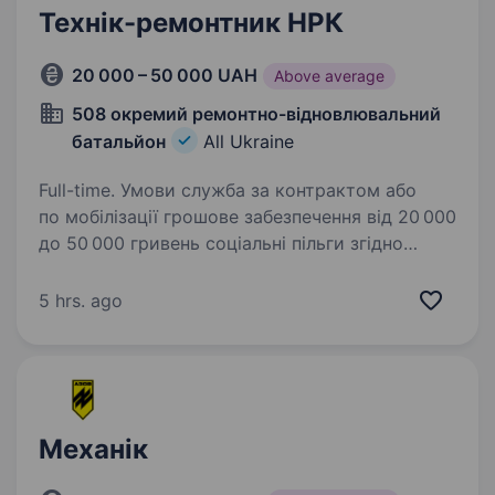
Технік-ремонтник НРК
20 000 – 50 000 UAH
Above average
508 окремий ремонтно-відновлювальний
батальйон
All Ukraine
Full-time. Умови служба за контрактом або
по мобілізації грошове забезпечення від 20 000
до 50 000 гривень соціальні пільги згідно
з чинним законодавством: щорічна
відпустка — 30 календарних днів, медичне,
5 hrs. ago
технічне та матеріальне…
Механік