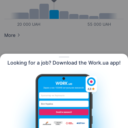
20 000 UAH
55 000 UAH
More
Looking for a job? Download the Work.ua app!
English
Resources
Contact us
About us
Сareer
Work.ua news
Help
Terms of use