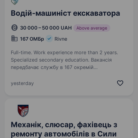
Водій-машиніст екскаватора
30 000 – 50 000 UAH
Above average
167 ОМБр
Rivne
Full-time. Work experience more than 2 years.
Specialized secondary education. Вакансія
передбачає службу в 167 окремій
механізованій бригаді ОК «Захід». Підрозділ
шукає відповідальних та самостійних фахівців.
yesterday
Вимоги: особиста відповідальність стаж
водіння не менше 3 років стаж роботи…
Механік, слюсар, фахівець з
ремонту автомобілів в Сили