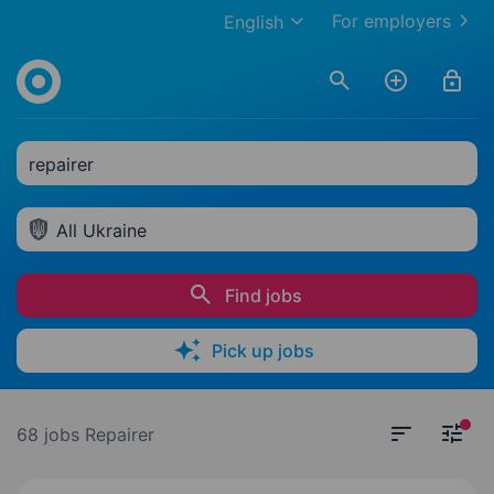
For employers
English
repairer
All Ukraine
Find jobs
Pick up jobs
68 jobs
Repairer