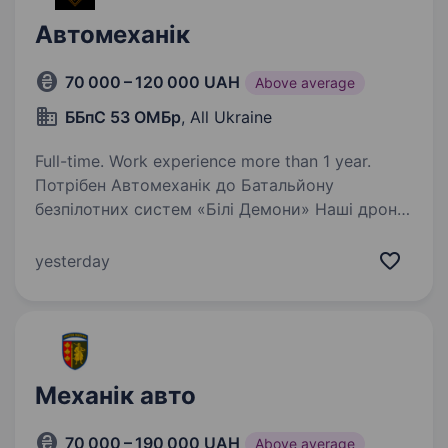
Автомеханік
70 000 – 120 000 UAH
Above average
ББпС 53 ОМБр
, All Ukraine
Full-time. Work experience more than 1 year.
Потрібен Автомеханік до Батальйону
безпілотних систем «Білі Демони» Наші дрони
не літають і машини не їдуть без людини, яка
тримає техніку живою. Якщо тобі цікавіше
yesterday
розібрати проблему, ніж просто замінити
деталь —…
Механік авто
70 000 – 190 000 UAH
Above average