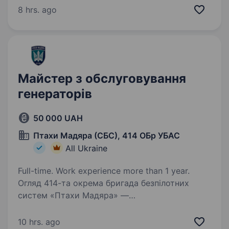
бути прикладом та працювати разом
8 hrs. ago
на перемогу. Обовʼязки:…
Майстер з обслуговування
генераторів
50 000 UAH
Птахи Мадяра (СБС), 414 ОБр УБАС
All Ukraine
Full-time. Work experience more than 1 year.
Огляд 414-та окрема бригада безпілотних
систем «Птахи Мадяра» —
це високотехнологічний підрозділ у складі Сил
безпілотних систем Збройних Сил України,
10 hrs. ago