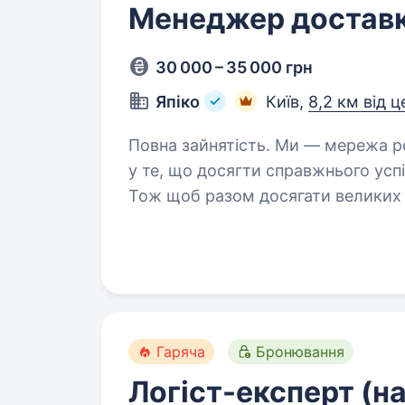
Менеджер доставк
30 000 – 35 000 грн
Япіко
Київ,
8,2 км від 
Повна зайнятість. Ми — мережа ресторанів і доставки «Япіко». Ми віримо
у те, що досягти справжнього усп
Тож щоб разом досягати великих 
менеджера доставки Чому…
Гаряча
Бронювання
Логіст-експерт (н