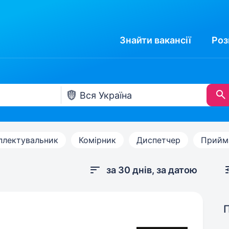
Знайти
вакансії
Роз
плектувальник
Комірник
Диспетчер
Прийм
за 30 днів, за датою