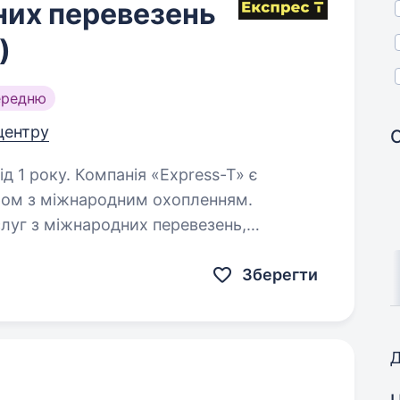
них перевезень
)
ередню
 центру
я «Express-T» є
ром з міжнародним охопленням.
слуг з міжнародних перевезень,
у доставку вантажів по всьому світу…
Зберегти
Д