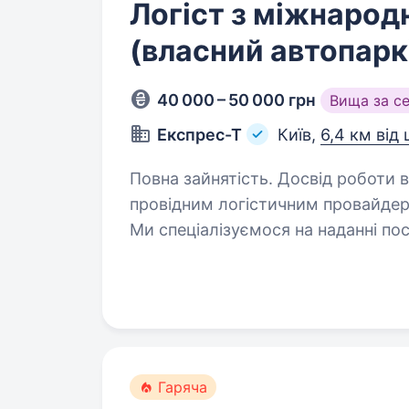
Логіст з міжнарод
(власний автопарк
40 000 – 50 000 грн
Вища за с
Експрес-Т
Київ,
6,4 км від
Повна зайнятість. Досвід роботи від 1 року. Компані
провідним логістичним провайде
Ми спеціалізуємося на наданні по
забезпечуючи надійну та ефективн
Гаряча