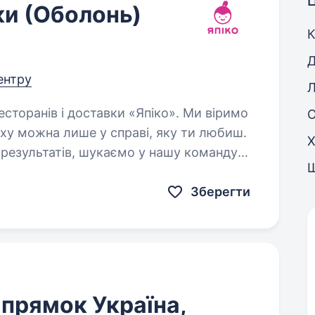
Ц
и (Оболонь)
К
Д
центру
Л
іху можна лише у справі, яку ти любиш.
Х
результатів, шукаємо у нашу команду
Зберегти
апрямок Україна,