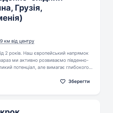
а, Грузія,
енія)
,9 км від центру
пейський напрямок
 зараз ми активно розвиваємо південно-
ликий потенціал, але вимагає глибокого
істики. Наша…
Зберегти
 крок