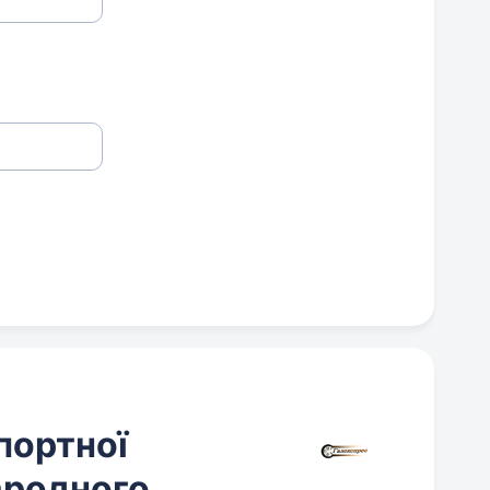
портної
ародного