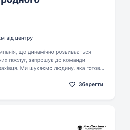
км від центру
них послуг, запрошує до команди
фахівця. Ми шукаємо людину, яка готова
нди. Розглядаємо…
Зберегти