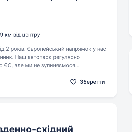
,9 км від центру
ий напрямок у нас
инник. Наш автопарк регулярно
о ЄС, але ми не зупиняємося
обити британський напрямок таким…
Зберегти
івденно-східний