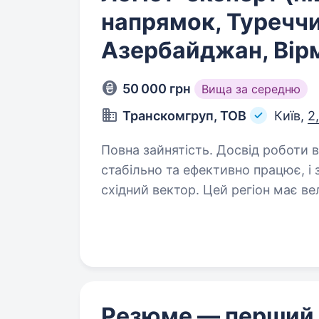
напрямок, Туреччин
Азербайджан, Вірм
50 000 грн
Вища за середню
Транскомгруп, ТОВ
Київ,
2
Повна зайнятість. Досвід роботи від 2 років. Наш євро
стабільно та ефективно працює, і
східний вектор. Цей регіон має ве
розуміння специфіки місцевої лог
Резюме — перший