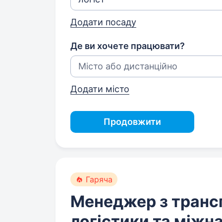
Додати посаду
Де ви хочете працювати?
Додати місто
Продовжити
Гаряча
Менеджер з транс
логістики та міжн