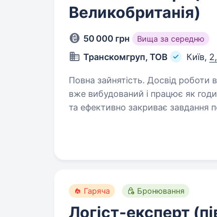
Великобританія)
50 000 грн
Вища за середню
Транскомгруп, ТОВ
Київ,
2
Повна зайнятість. Досвід роботи від 2 років. Європейськ
вже вибудований і працює як год
та ефективно закриває завдання п
на досягнутому. Наша мета — зр
Гаряча
Бронювання
Логіст-експерт (п