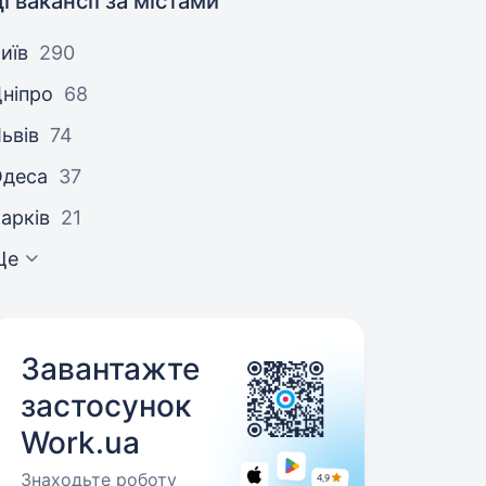
і вакансії за містами
иїв
290
ніпро
68
ьвів
74
Одеса
37
арків
21
Ще
Завантажте
застосунок
Work.ua
Знаходьте роботу