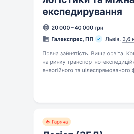
експедирування
20 000 – 40 000 грн
Галекспрес, ПП
Львів,
3,6 
Повна зайнятість. Вища освіта. Компанія, що динамічно розвивається
на ринку транспортно-експедицій
енергійного та цілеспрямованого 
стати частиною професійної кома
Гаряча