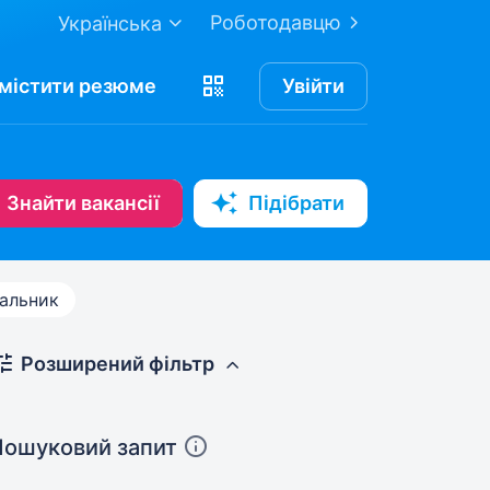
Роботодавцю
Українська
містити
резюме
Увійти
Знайти вакансії
Підібрати
альник
Розширений фільтр
Пошуковий запит