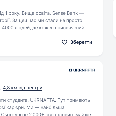
а
у. Вища освіта. Sense Bank —
орії. За цей час ми стали не просто
 з 4000 людей, де кожен присвячений
ійснювались мрії українців. Шукаємо…
Зберегти
а,
4,8 км від центру
NAFTA. Тут тримають
 Ми — найбільша
 Сьогодні це 2 000+ свердловин, майже