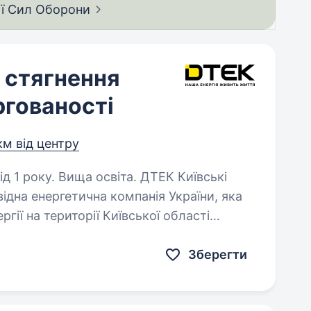
ії Сил
Оборони
і стягнення
ргованості
км від центру
. Вища освіта. ДТЕК Київські
ідна енергетична компанія України, яка
гії на території Київської області
та обслуговує близько 1 млн клієнтів. Співробітники компанії…
Зберегти