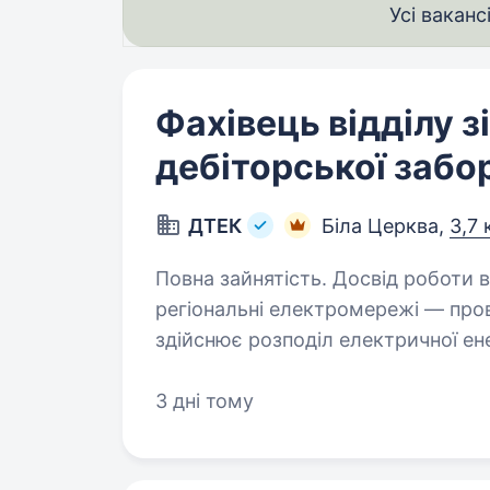
Усі ваканс
Фахівець відділу з
дебіторської забо
ДТЕК
Біла Церква,
3,7 
Повна зайнятість. Досвід роботи від 1 року
регіональні електромережі — пров
здійснює розподіл електричної енер
3 дні тому