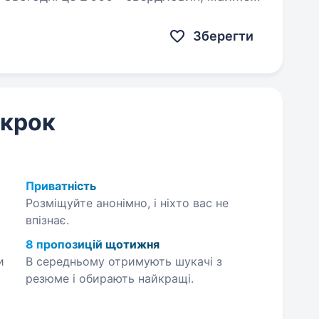
лексів та команда з 20 000+…
Зберегти
 крок
Приватність
Розміщуйте анонімно, і ніхто вас не
впізнає.
8 пропозицій щотижня
и
В середньому отримують шукачі з
резюме і обирають найкращі.