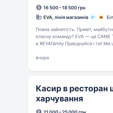
16 500 – 18 500 грн
EVA, лінія магазинів
Бі
Повна зайнятість. Привіт, майбутня зірко! Ти енергійний (а) і шукаєш
класну команду? EVA — це САМЕ ТЕ
в #EVAfamily Приєднуйся і ти! Ми
(а) поділитися пристрастю…
вчора
Касир в ресторан
харчування
21 000 – 25 000 грн