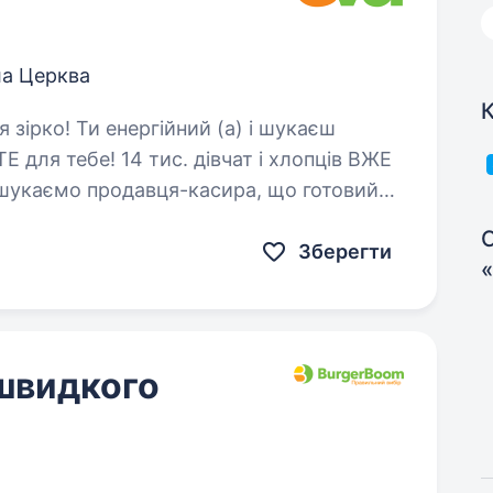
ла Церква
К
 для тебе! 14 тис. дівчат і хлопців ВЖЕ
 шукаємо продавця-касира, що готовий
С
Зберегти
 швидкого