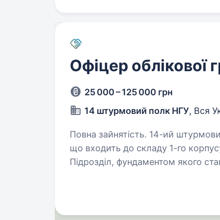
Офіцер облікової 
25 000 – 125 000 грн
14 штурмовий полк НГУ
, Вся У
Повна зайнятість. 14-ий штурмовий полк НГУ — військове формування,
що входить до складу 1-го корпусу
Підрозділ, фундаментом якого ста
Азов, розширився до полку…