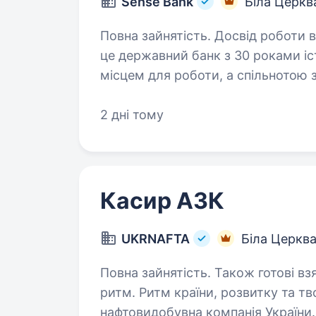
Sense Bank
Біла Церкв
Повна зайнятість. Досвід роботи від 1 рок
це державний банк з 30 роками іст
місцем для роботи, а спільнотою
місії — створювати сенси, щоб зд
2 дні тому
Касир АЗК
UKRNAFTA
Біла Церкв
Повна зайнятість. Також готові взяти студента. UKR
ритм. Ритм країни, розвитку та твоєї кар'єри.
нафтовидобувна компанія України.