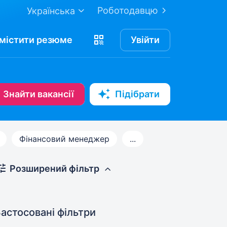
Роботодавцю
Українська
містити
резюме
Увійти
Знайти вакансії
Підібрати
Фінансовий менеджер
...
Розширений фільтр
астосовані фільтри