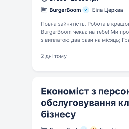
BurgerBoom
Біла Церква
Повна зайнятість. Робота в кращому ресторані швидкого харчування
BurgerBoom чекає на тебе! Ми пропонуємо: Стабільну 
з виплатою два рази на місяць; Графік роботи: 3/3, з 9:00 до 22:00
(розвозка на таксі); Заробітна…
2 дні тому
Економіст з персо
обслуговування кл
бізнесу