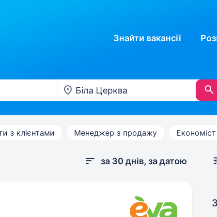
Знайти
вакансії
Роз
и з клієнтами
Менеджер з продажу
Економіст
за 30 днів, за датою
З