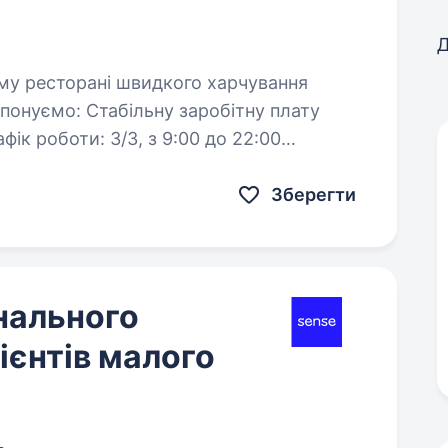
Д
заробітну плату
Зберегти
нального
ієнтів малого