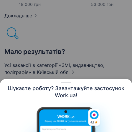
18 000 грн
53 000 грн
Докладніше
Мало результатів?
Усі вакансії в категорії «ЗМІ, видавництво,
поліграфія»
в Київській обл.
Шукаєте роботу? Завантажуйте застосунок
Work.ua!
Українська