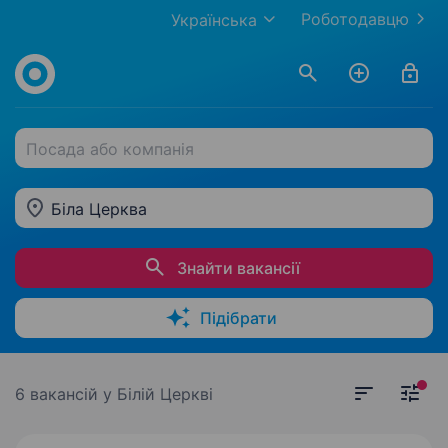
Роботодавцю
Українська
Посада або компанія
Біла Церква
Знайти вакансії
Підібрати
6 вакансій
у Білій Церкві