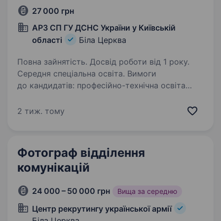
27 000 грн
АРЗ СП ГУ ДСНС України у Київській
області
Біла Церква
Повна зайнятість. Досвід роботи від 1 року.
Середня спеціальна освіта. Вимоги
до кандидатів: професійно-технічна освіта
за спеціальністю у сфері поліграфії; впевнене
користування комп’ютером; відповідальність,
2 тиж. тому
уважність та акуратність; досвід роботи
з поліграфічним обладнанням…
Фотограф відділення
комунікацій
24 000 – 50 000 грн
Вища за середню
Центр рекрутингу української армії
Біла Церква