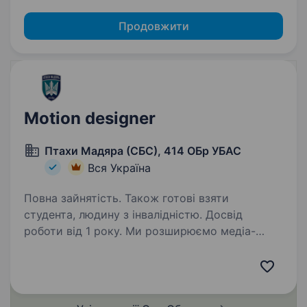
Продовжити
Motion designer
Птахи Мадяра (СБС), 414 ОБр УБАС
Вся Україна
Повна зайнятість. Також готові взяти
студента, людину з інвалідністю. Досвід
роботи від 1 року. Ми розширюємо медіа-
команду та шукаємо Motion Designer, який
допоможе створювати сучасний, динамічний і
впізнаваний контент для соціальних мереж,
рекрутингових кампаній, презентацій