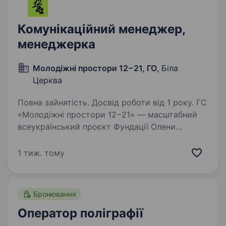
Комунікаційний менеджер,
менеджерка
Молодіжні простори 12−21, ГО
, Біла
Церква
Повна зайнятість. Досвід роботи від 1 року. ГС
«Молодіжні простори 12−21» — масштабний
всеукраїнський проєкт Фундації Олени
Зеленської у сфері ментального здоров’я для
підлітків та молоді в Україні Ми створюємо
1 тиж. тому
безбар'єрні та доступні молодіжні простори,…
Бронювання
Оператор поліграфії