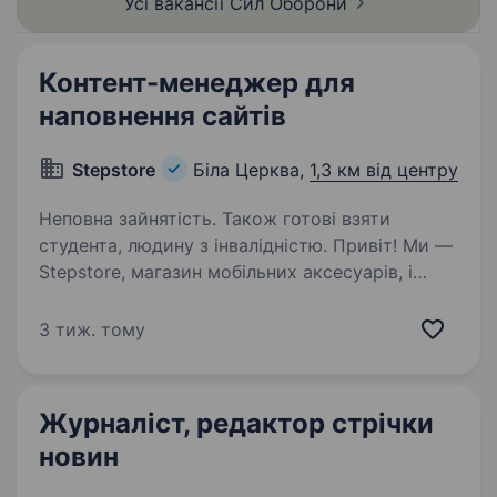
Усі вакансії Сил
Оборони
та спеціальних медіапроєктів…
Контент-менеджер для
наповнення сайтів
Stepstore
Біла Церква,
1,3 км від центру
Неповна зайнятість. Також готові взяти
студента, людину з інвалідністю. Привіт! Ми —
Stepstore, магазин мобільних аксесуарів, і
зараз шукаємо менеджера для роботи
з контентом на нашому сайті. Що тобі
3 тиж. тому
доведеться робити: Оновлювати та
підтримувати інформацію на сайті: опис
товарів,…
Журналіст, редактор стрічки
новин