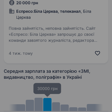
20 000 грн
Еспресо:Біла Церква, телеканал
, Біла
Церква
Повна зайнятість, неповна зайнятість. Сайт
«Еспресо: Біла Церква» запрошує до своєї
команди завзятого журналіста, редактора
стрічки новин Вимоги: Досвід роботи в ЗМІ
(бажано); Вміння писати матеріали, статті;
4 тиж. тому
Відмінна українська мова (усно та письмово);
…
Середня зарплата за категорією «ЗМІ,
видавництво, поліграфія»
в Україні
30000 грн