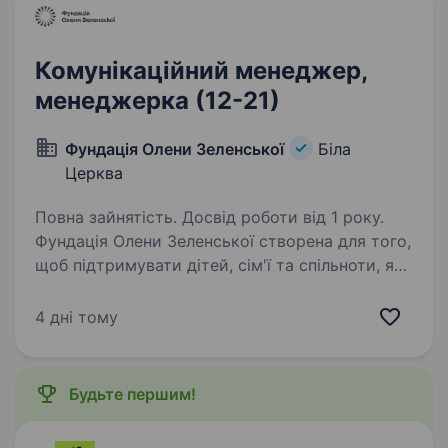
Комунікаційний менеджер,
менеджерка (12-21)
Фундація Олени Зеленської
Біла
Церква
Повна зайнятість. Досвід роботи від 1 року.
Фундація Олени Зеленської створена для того,
щоб підтримувати дітей, сім'ї та спільноти, які
постраждали від війни. Ми реалізуємо
соціально значущі проєкти разом із
4 дні тому
міжнародними партнерами та донорами,
будуючи роботу…
Будьте першим!