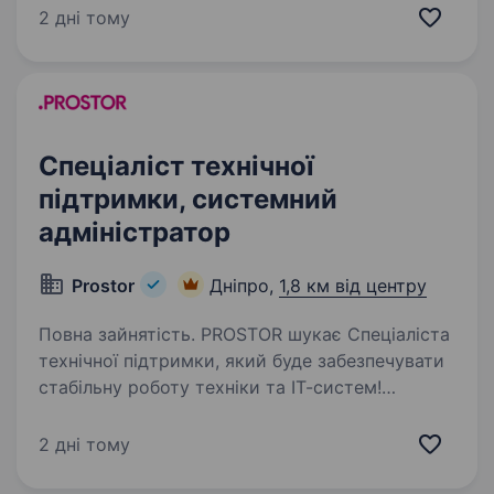
Системного адміністратора технічної
2 дні тому
підтримки. Якщо ви любите вирішувати
технічні задачі, швидко знаходите…
Спеціаліст технічної
підтримки, системний
адміністратор
Prostor
Дніпро,
1,8 км від центру
Повна зайнятість. PROSTOR шукає Спеціаліста
технічної підтримки, який буде забезпечувати
стабільну роботу техніки та ІТ-систем!
Що потрібно робити: Підтримка користувачів
складу та офісу з питань роботи ПЗ,
2 дні тому
комп’ютерної техніки…