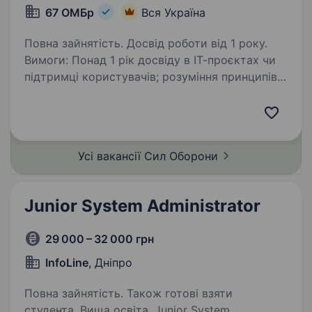
67 ОМБр
Вся Україна
Повна зайнятість. Досвід роботи від 1 року.
Вимоги: Понад 1 рік досвіду в ІТ-проєктах чи
підтримці користувачів; розуміння принципів
роботи та життєвого циклу ІТ-продуктів
розуміння принципів роботи з продуктовою
чергою завдань та чергою задач; …
Усі вакансії Сил
Оборони
Junior System Administrator
29 000 – 32 000 грн
InfoLine
, Дніпро
Повна зайнятість. Також готові взяти
студента. Вища освіта. Junior System