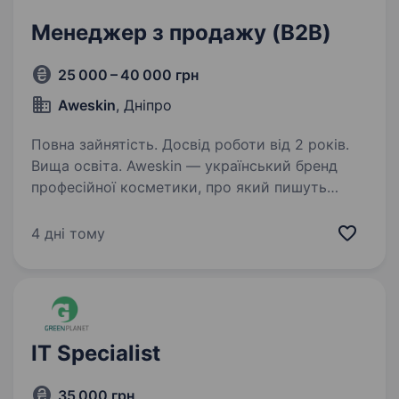
Менеджер з продажу (B2B)
25 000 – 40 000 грн
Aweskin
, Дніпро
Повна зайнятість. Досвід роботи від 2 років.
Вища освіта. Aweskin — український бренд
професійної косметики, про який пишуть
профільні медіа, говорять лідери думок, і який
має сотні позитивних відгуків від косметологів
4 дні тому
та клієнтів. Ми створюємо ефективні продукти
та вибудовуємо…
IT Specialist
35 000 грн