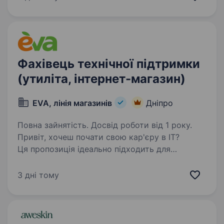
користувачів Google Сайти Опис…
Фахівець технічної підтримки
(утиліта, інтернет-магазин)
EVA, лінія магазинів
Дніпро
Повна зайнятість. Досвід роботи від 1 року.
Привіт, хочеш почати свою кар'єру в IT?
Ця пропозиція ідеально підходить для
розвитку професійних навичок та зростання.
Відкриваємо пошук на посаду фахівця
3 дні тому
з впровадження програмного забезпечення та
підтримки користувачів…