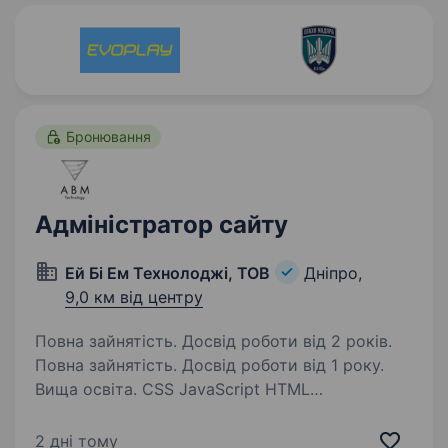
Бронювання
Адміністратор сайту
Ей Бі Ем Технолоджі, ТОВ
Дніпро,
9,0 км від центру
Повна зайнятість. Досвід роботи від 2 років.
Повна зайнятість. Досвід роботи від 1 року.
Вища освіта. CSS JavaScript HTML
Відповідальність Content Management System
Адміністрування сайту Технічна підтримка
2 дні тому