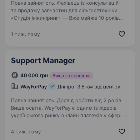
Повна зайнятість. Фахівець із консультацій
та продажу запчастин для сільгосптехніки
«Студія Інжиніринг» — Вже майже 10 років
забезпечуємо аграрний сектор якісними
запчастинами та комплектуючими до
1 тиж. тому
імпортної сільгосптехніки. Ми є…
Support Manager
40 000 грн
Вища за середню
WayForPay
Дніпро,
3,8 км від центру
Повна зайнятість. Досвід роботи від 2 років.
Вища освіта. WayForPay є одним із лідерів
українського ринку онлайн платежів у сфері e-
commerce. Це — прибуткова, стабільна
та суспільно важлива компанія, зі значною
4 тиж. тому
ринковою часткою на ринку онлайн платежів.