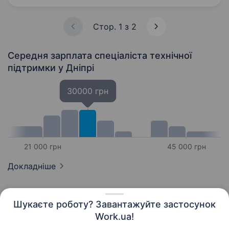
WayForPay обслуговує…
Стор. 1 з 2
Середня зарплата спеціаліста технічної
підтримки
у Дніпрі
30000 грн
21 000 грн
45 000 грн
Докладніше
Шукаєте роботу? Завантажуйте застосунок
Work.ua!
Українська