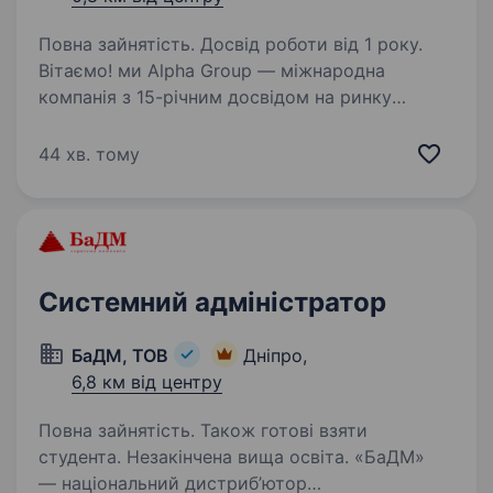
Повна зайнятість. Досвід роботи від 1 року.
Вітаємо! ми Alpha Group — міжнародна
компанія з 15-річним досвідом на ринку
стоматологічної продукції. Ми працюємо
у 30+ країнах світу та шукаємо фахівця, який
44 хв. тому
допоможе нам вибудувати систему якості
обслуговування…
Системний адміністратор
БаДМ, ТОВ
Дніпро,
6,8 км від центру
Повна зайнятість. Також готові взяти
студента. Незакінчена вища освіта. «БаДМ»
— національний дистриб’ютор