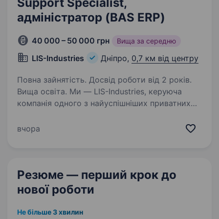
Support Specialist,
адміністратор (BAS ERP)
40 000 – 50 000 грн
Вища за середню
LIS-Industries
Дніпро,
0,7 км від центру
Повна зайнятість. Досвід роботи від 2 років.
Вища освіта. Ми — LIS-Industries, керуюча
компанія одного з найуспішніших приватних
холдингів України. Наш бізнес об'єднує кілька
напрямків діяльності, тому ми пропонуємо
вчора
не просто роботу, а можливість працювати
з масштабними…
Резюме — перший крок
до
нової роботи
Не більше 3 хвилин