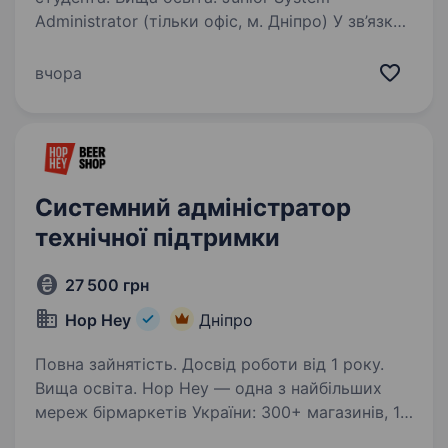
Administrator (тільки офіс, м. Дніпро) У зв’язку
з розширенням команди шукаємо молодого,
активного Спеціаліста технічної підтримки.
вчора
Важливо: робота передбачає виключно
офісний формат у м. Дніпро (ж/м…
Системний адміністратор
технічної підтримки
27 500 грн
Hop Hey
Дніпро
Повна зайнятість. Досвід роботи від 1 року.
Вища освіта. Hop Hey — одна з найбільших
мереж бірмаркетів України: 300+ магазинів, 16
років на ринку. Відкриваємо вакансію