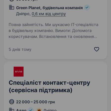
Green Planet, будівельна компанія
Дніпро,
0,6 км від центру
Повна зайнятість. Ми шукаємо IT-спеціаліста
в будівельну компанію. Вимоги: Допомога
користувачам. Встановлення та оновлення
програм. Усунення технічних проблем.
Забезпечення роботи IT-систем. Умови роботи:
5 днів тому
Графік роботи:…
Спеціаліст контакт-центру
(сервісна підтримка)
22 000 – 25 000 грн
Алло
Дніпро