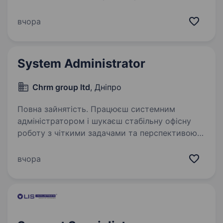
фармацевтичного ринку України. Ми віримо
в силу нашої команди та забезпечуємо ліками
вчора
всю Україну! Ви мрієте про стабільну роботу
в класній команді? Бажаєте кожного дня
дбати про…
System Administrator
Chrm group ltd
, Дніпро
Повна зайнятість. Працюєш системним
адміністратором і шукаєш стабільну офісну
роботу з чіткими задачами та перспективою
розвитку? Запрошуємо System Administrator
до команди, яка працює з IT-інфраструктурою
вчора
У ваш функціонал буде…