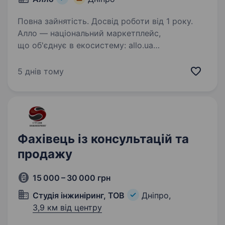
Повна зайнятість. Досвід роботи від 1 року.
Алло — національний маркетплейс,
що об'єднує в екосистему: allo.ua
та мобільний застосунок; шоуруми та точки
видачі; логістичні та фінансові сервіси.
5 днів тому
Ми вивчаємо, розуміємо та задовольняємо
потреби клієнтів…
Фахівець із консультацій та
продажу
15 000 – 30 000 грн
Студія інжиніринг, ТОВ
Дніпро,
3,9 км від центру