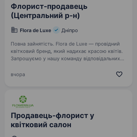
Флорист-продавець
(Центральний р-н)
Flora de Luxe
Дніпро
Повна зайнятість. Flora de Luxe — провідний
квітковий бренд, який надихає красою квітів.
Запрошуємо у нашу команду відповідальних
та креативних ФЛОРИСТІВ, які бажають
працювати, навчатись та зростати разом
вчора
з нами. Приєднуйтесь до нашої…
Продавець-флорист у
квітковий салон