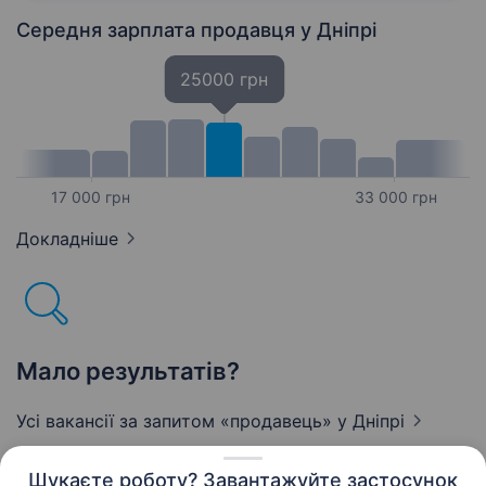
складання букетів (навчимо),…
Середня зарплата продавця
у Дніпрі
25000 грн
17 000 грн
33 000 грн
Докладніше
Мало результатів?
Усі вакансії за запитом «продавець»
у Дніпрі
Шукаєте роботу? Завантажуйте застосунок