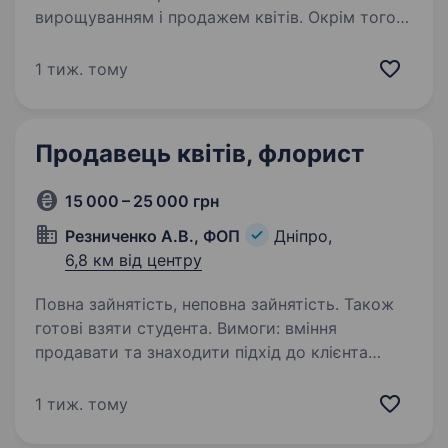
вирощуванням і продажем квітів. Окрім того
ми створюємо найкращі букети, які
не залишать байдужими самих вибагливих
1 тиж. тому
покупців. Хочемо запросити в нашу команду
продавця кімнатних рослин,…
Продавець квітів, флорист
15 000 – 25 000 грн
Резниченко А.В., ФОП
Дніпро,
6,8 км від центру
Повна зайнятість, неповна зайнятість. Також
готові взяти студента. Вимоги: вміння
продавати та знаходити підхід до клієнта
Умови роботи: позмінно, з 9:00 до 20:00,
можливість працювати як на правому березі,
1 тиж. тому
так і на лівому Обов’язки: догляд за квітами,