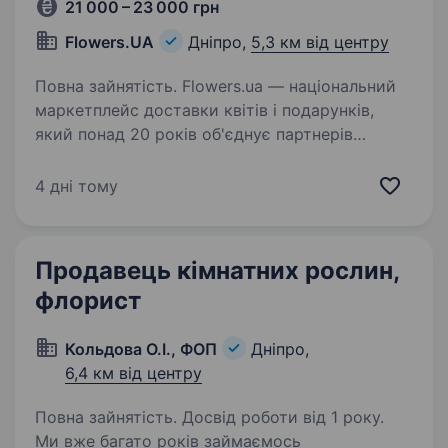
21 000 – 23 000 грн
Flowers.UA
Дніпро,
5,3 км від центру
Повна зайнятість. Flowers.ua — національний
маркетплейс доставки квітів і подарунків,
який понад 20 років об'єднує партнерів
по всій Україні та світу. Ми співпрацюємо
з флористами та кур'єрами, щоб разом
4 дні тому
дарувати людям емоції, радість…
Продавець кімнатних рослин,
флорист
Кольдова О.І., ФОП
Дніпро,
6,4 км від центру
Повна зайнятість. Досвід роботи від 1 року.
Ми вже багато років займаємось