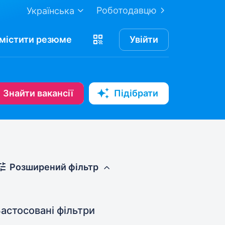
Роботодавцю
Українська
містити
резюме
Увійти
Знайти вакансії
Підібрати
Розширений фільтр
астосовані фільтри