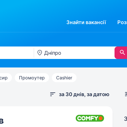
Знайти
вакансії
Роз
сир
Промоутер
Cashier
за 30 днів, за датою
в
З