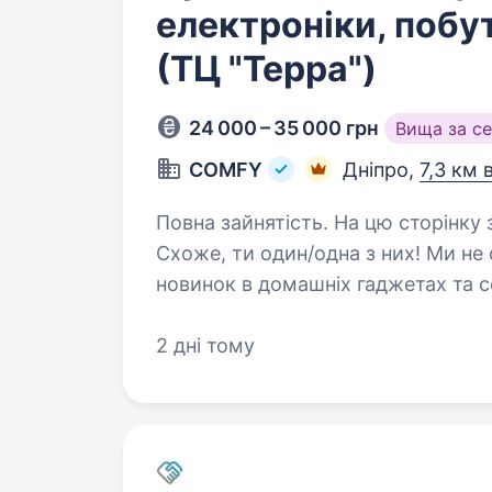
електроніки, побут
(ТЦ "Терра")
24 000 – 35 000 грн
Вища за с
COMFY
Дніпро,
7,3 км 
Повна зайнятість. На цю сторінку заходять лише обрані #НАМБЕРВАН
Схоже, ти один/одна з них! Ми не сумніва
новинок в домашніх гаджетах та сервісах умієш чути потре
допомагати їм вільний…
2 дні тому