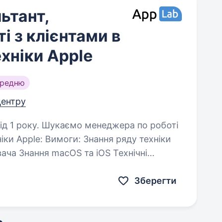
ьтант,
і з клієнтами в
хніки Apple
ередню
центру
еджера по роботі
ання ряду техніки
Технічні
ься…
Зберегти