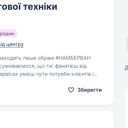
ової техніки
ередню
від центру
ємося, що ти: фанатієш від
Д
би клієнтів і
Зберегти