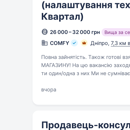
(налаштування тех
Квартал)
26 000 – 32 000 грн
Вища за с
COMFY
Дніпро,
7,3 км 
Повна зайнятість. Також готові взяти студента
МАГАЗИНУ! На цю вакансію заход
ти один/одна з них Ми не сумніваємося, що ти: в
домашні гаджети умієш чути потреби клієнтів і допомагати їм з вибором/
купівлею…
вчора
Продавець-консул