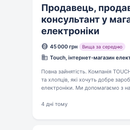
Продавець, прода
консультант у маг
електроніки
45 000 грн
Вища за середню
Touch, інтернет-магазин елек
Повна зайнятість. Компанія TOUCH запрошує у команду активних дівчат
та хлопців, які хочуть добре заро
електроніки. Ми допомагаємо з н
та перепрофілюванням у нову про
4 дні тому