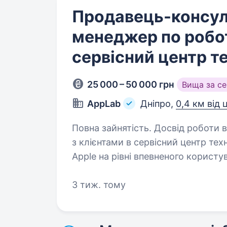
Продавець-консул
менеджер по робот
сервісний центр те
25 000 – 50 000 грн
Вища за с
AppLab
Дніпро,
0,4 км від 
Повна зайнятість. Досвід роботи від 1 року. Шукаємо мен
з клієнтами в сервісний центр техніки Apple: Вимоги: Зн
Apple на рівні впевненого користувача Знання macOS та iOS 
навички і розуміння, як відбуваєт
3 тиж. тому