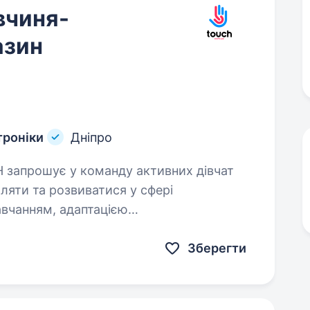
вчиня-
азин
троніки
Дніпро
бляти та розвиватися у сфері
авчанням, адаптацією
фесію навіть кандидатам…
Зберегти