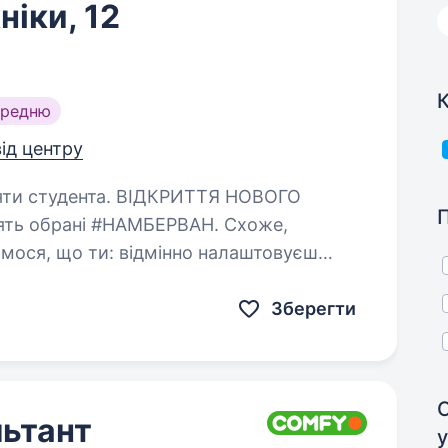
ніки, 12
К
ередню
від центру
. ВІДКРИТТЯ НОВОГО
ять обрані #НАМБЕРВАН. Схоже,
ідмінно налаштовуєш
Зберегти
ьтант
у