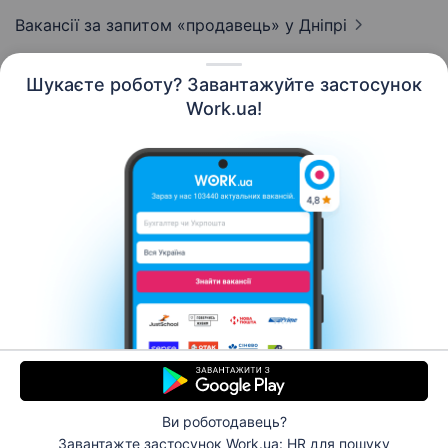
Вакансії за запитом «продавець»
у Дніпрі
Шукаєте роботу? Завантажуйте застосунок
Work.ua!
Українська
Ресурси
Контакти
Про нас
Кар’єра
Новини Work.ua
Допомога
Умови використання
Роботодавцю
Ви роботодавець?
© 2006–2026 Work.ua. Сервіс пошуку роботи №1 в
Завантажте застосунок Work.ua: HR
для пошуку