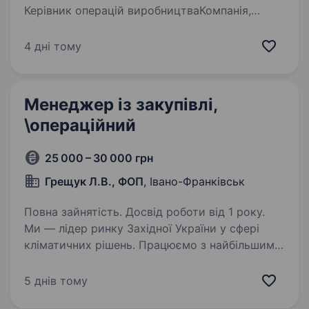
Керівник операцій виробництваКомпанія,
що спеціалізується на переробці лікарських
трав та рослинної сировини, шукає
4 дні тому
операційного менеджера для координації
ключових виробничих процесів. Наше…
Менеджер із закупівлі,
\операційний
25 000 – 30 000 грн
Грещук Л.В., ФОП
, Івано-Франківськ
Повна зайнятість. Досвід роботи від 1 року.
Ми — лідер ринку Західної України у сфері
кліматичних рішень. Працюємо з найбільшими
підприємствами, забудовниками, мережами
ресторанів та комерційними об'єктами.
5 днів тому
Шукаємо менеджера із закупівлі, який