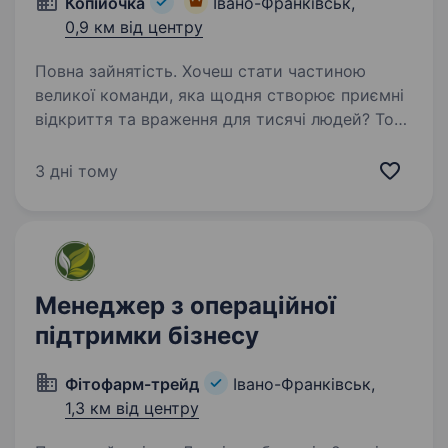
Копійочка
Івано-Франківськ,
0,9 км від центру
Повна зайнятість. Хочеш стати частиною
великої команди, яка щодня створює приємні
відкриття та враження для тисячі людей? Тоді
приєднуйся до мережі магазинів «Копійочка»
та дивуй разом з нами! Про нас у цифрах: 14
3 дні тому
років на ринку…
Менеджер з операційної
підтримки бізнесу
Фітофарм-трейд
Івано-Франківськ,
1,3 км від центру