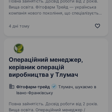
Повна зайнятість. Досвід роботи від 2 років.
Вища освіта. Фітофарм Трейд — українська
компанія нового покоління, що спеціалізується
на заготівлі, переробці та продажу натуральної
сировини: лікарських трав, фруктів та ягід.
4 дні тому
Наша продукція активно використовується
у харчовій,…
Операційний менеджер,
керівник операцій
виробництва у Тлумач
Фітофарм-трейд
Тлумач, шукаємо в
Івано-Франківську
Повна зайнятість. Досвід роботи від 2 років.
Вища освіта. Операційний менеджер /