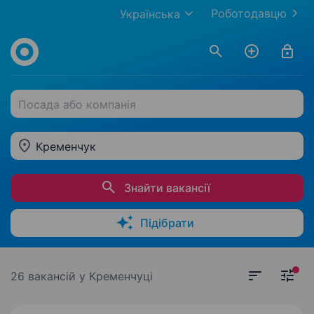
Роботодавцю
Українська
Посада або компанія
Кременчук
Знайти вакансії
Підібрати
26 вакансій
у Кременчуці