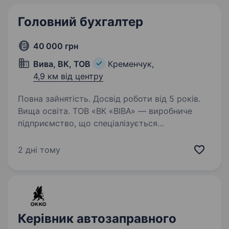
Головний бухгалтер
40 000 грн
Вива, ВК, ТОВ
Кременчук,
4,9 км від центру
Повна зайнятість. Досвід роботи від 5 років.
Вища освіта. ТОВ «ВК «ВІВА» — виробниче
підприємство, що спеціалізується
на виготовленні спеціальної техніки, запрошує
до своєї команди головного бухгалтера.
2 дні тому
Основні обов’язки: організація та ведення
бухгалтерського і податкового…
Керівник автозаправного