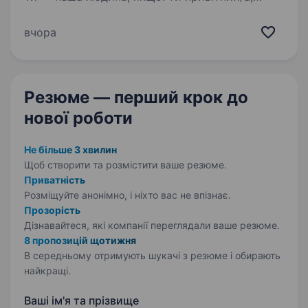
відкритий/а до спілкування та готовий/а
допомагати людям хочеш працювати
вчора
в команді і цінуєш підтримку колег…
Резюме — перший крок
до
нової роботи
Не більше 3 хвилин
Щоб створити та розмістити ваше
резюме.
Приватність
Розміщуйте анонімно, і ніхто вас не впізнає.
Прозорість
Дізнавайтеся, які компанії переглядали ваше резюме.
8 пропозицій щотижня
В середньому отримують шукачі з резюме і обирають
найкращі.
Ваші ім'я та прізвище