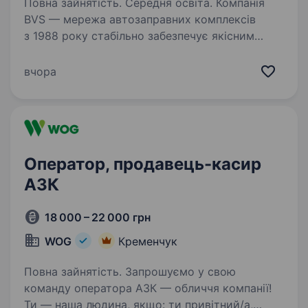
Повна зайнятість. Середня освіта. Компанія
BVS — мережа автозаправних комплексів
з 1988 року стабільно забезпечує якісним
пальним українців. Наші заправні станції
розташовані в Полтавському,
вчора
Кременчуцькому, Сумському, Харківському,
Київському, Черкаському,…
Оператор, продавець-касир
АЗК
18 000 – 22 000 грн
WOG
Кременчук
Повна зайнятість. Запрошуємо у свою
команду оператора АЗК — обличчя компанії!
Ти — наша людина, якщо: ти привітний/а,