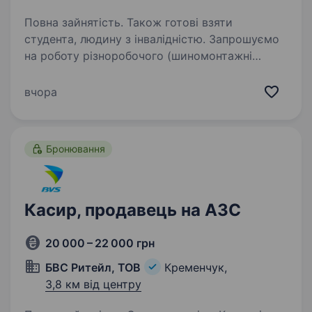
Повна зайнятість. Також готові взяти
студента, людину з інвалідністю. Запрошуємо
на роботу різноробочого (шиномонтажні
роботи, порошкове фарбування, аргонова
зварка) до нашої команди у Кременчуці. Якщо
вчора
ти шукаєш стабільне місце роботи
з можливістю навчатися новому
та розвиватися —…
Бронювання
Касир, продавець на АЗС
20 000 – 22 000 грн
БВС Ритейл, ТОВ
Кременчук,
3,8 км від центру