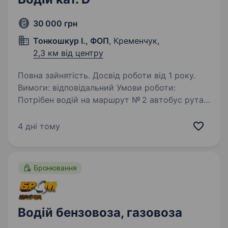
30 000 грн
Тонкошкур І., ФОП
, Кременчук,
2,3 км від центру
Повна зайнятість. Досвід роботи від 1 року.
Вимоги: відповідальний Умови роботи:
Потрібен водій на маршрут № 2 автобус рута
після ремонту Обов’язки: бережне ставлення
до авто та роботи
4 дні тому
Бронювання
Водій бензовоза, газовоза