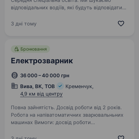
Середня спеціальна освіта. Ми шукаємо
відповідальних водіїв, які будуть відповідати
за доставку зернових культур до наших
клієнтів. Будемо раді довгостроковій співпраці
3 дні тому
з відповідальним та порядними водіями
автотранспортних засобів. ЗАВДАННЯ:…
Бронювання
Електрозварник
36 000 – 40 000 грн
Вива, ВК, ТОВ
Кременчук,
4,9 км від центру
Повна зайнятість. Досвід роботи від 2 років.
Робота на напіватоматичних зварювальньних
машинах Вимоги: досвід роботи
на аналогічних посадах. Обов’язки: Виконання
зварювальних робіт згідно з технічними
3 дні тому