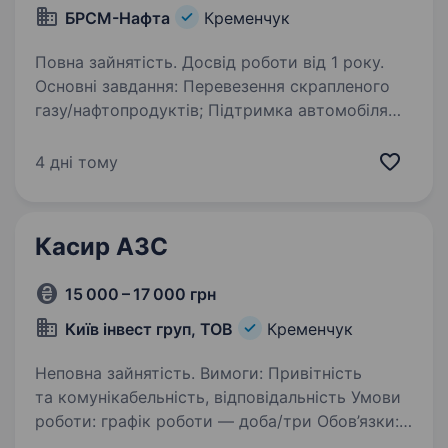
БРСМ-Нафта
Кременчук
Повна зайнятість. Досвід роботи від 1 року.
Основні завдання: Перевезення скрапленого
газу/нафтопродуктів; Підтримка автомобіля
в технічно справному стані; Правильне і
своєчасне заповнення необхідної документації.
4 дні тому
Вимоги до кандидата: Досвід роботи…
Касир АЗС
15 000 – 17 000 грн
Київ інвест груп, ТОВ
Кременчук
Неповна зайнятість. Вимоги: Привітність
та комунікабельність, відповідальність Умови
роботи: графік роботи — доба/три Обов’язки:
обслуговування клієнтів на касі,