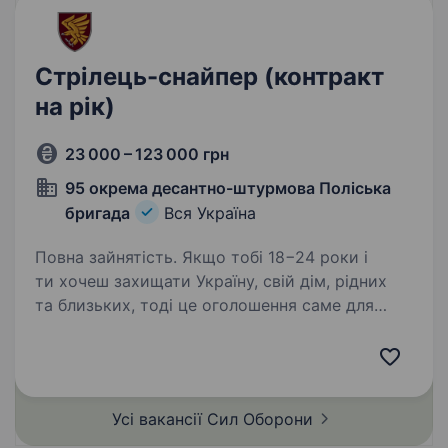
Стрілець-снайпер (контракт
на рік)
23 000 – 123 000 грн
95 окрема десантно-штурмова Поліська
бригада
Вся Україна
Повна зайнятість. Якщо тобі 18−24 роки і
ти хочеш захищати Україну, свій дім, рідних
та близьких, тоді це оголошення саме для
тебе! 95-та окрема десантно-штурмова
Поліська бригада проводить набір на
військову службу за контрактом…
Усі вакансії Сил
Оборони