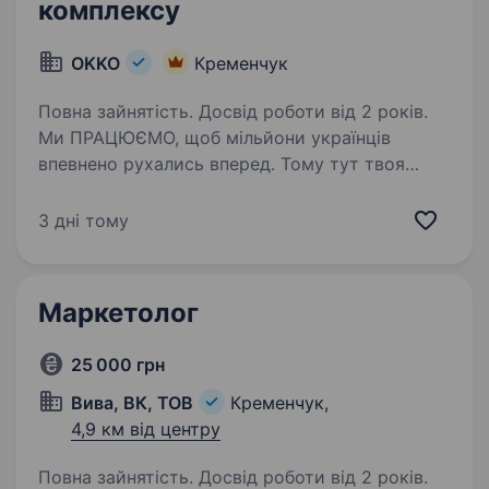
комплексу
OKKO
Кременчук
Повна зайнятість. Досвід роботи від 2 років.
Ми ПРАЦЮЄМО, щоб мільйони українців
впевнено рухались вперед. Тому тут твоя
робота справді важлива. Долучайся
до команди ОККО, формуймо надійний тил
3 дні тому
нашої країни разом! Шукаємо МЕНЕДЖЕРА
АЗК! Приєднуйся, бо ми:…
Маркетолог
25 000 грн
Вива, ВК, ТОВ
Кременчук,
4,9 км від центру
Повна зайнятість. Досвід роботи від 2 років.