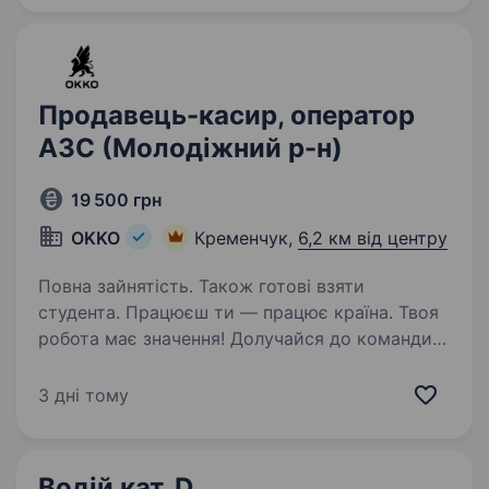
офіційно і швидко приймаємо…
Продавець-касир, оператор
АЗС (Молодіжний р-н)
19 500 грн
OKKO
Кременчук,
6,2 км від центру
Повна зайнятість. Також готові взяти
студента. Працюєш ти — працює країна. Твоя
робота має значення! Долучайся до команди
ОККО, формуймо надійний тил нашої країни
разом! Шукаємо ПРОДАВЦЯ-КАСИРА
3 дні тому
(оператора АЗК)! Приєднуйся, бо ми: офіційно
і швидко приймаємо…
Водій кат. D