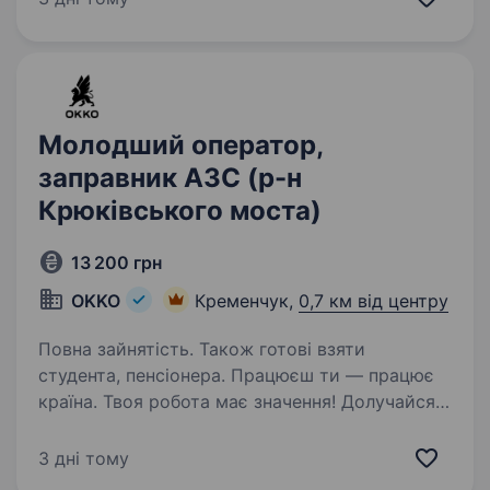
кресленнями та інструкціями. Забезпечення
якісного…
Молодший оператор,
заправник АЗС (р-н
Крюківського моста)
13 200 грн
OKKO
Кременчук,
0,7 км від центру
Повна зайнятість. Також готові взяти
студента, пенсіонера. Працюєш ти — працює
країна. Твоя робота має значення! Долучайся
до команди ОККО, формуймо надійний тил
нашої країни разом! ШукаємоПРОДАВЦЯ-
3 дні тому
КАСИРА (оператора АЗК)! Приєднуйся, бо ми: