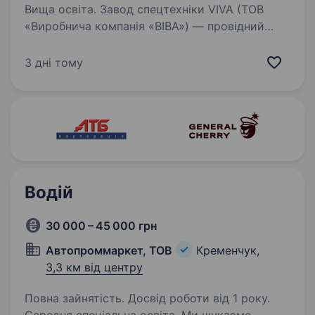
Вища освіта. Завод спецтехніки VIVA (ТОВ
«Виробнича компанія «ВІВА») — провідний
виробник спеціалізованої вантажної техніки
для комунальних, дорожніх та будівельних
3 дні тому
підприємств, шукає маркетолога
Ми пропонуємо: Почати будувати…
Водій
30 000 – 45 000 грн
Автопроммаркет, ТОВ
Кременчук,
3,3 км від центру
Повна зайнятість. Досвід роботи від 1 року.