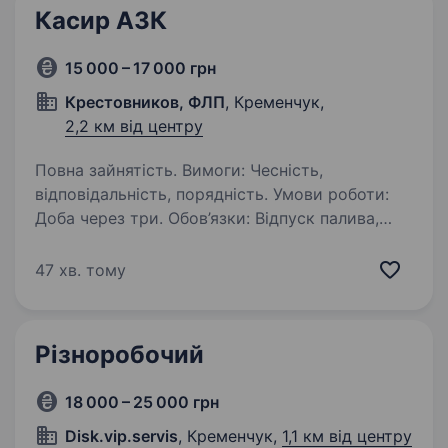
Касир АЗК
15 000 – 17 000 грн
Крестовников, ФЛП
, Кременчук,
2,2 км від центру
Повна зайнятість. Вимоги: Чесність,
відповідальність, порядність. Умови роботи:
Доба через три. Обов’язки: Відпуск палива,
приготування фастфудів, контроль чистоти
торгового залу .
47 хв. тому
Різноробочий
18 000 – 25 000 грн
Disk.vip.servis
, Кременчук,
1,1 км від центру