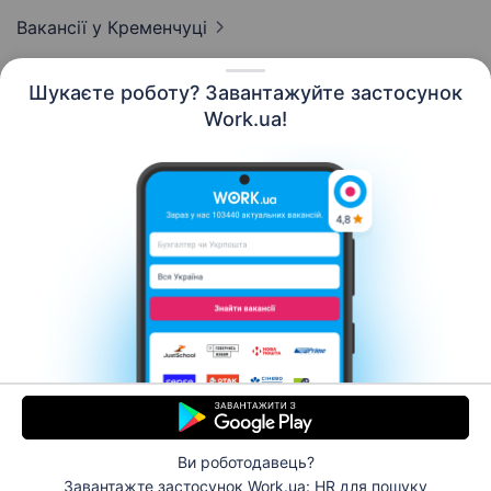
Вакансії
у Кременчуці
Шукаєте роботу? Завантажуйте застосунок
Work.ua!
Українська
Ресурси
Контакти
Про нас
Кар’єра
Новини Work.ua
Допомога
Умови використання
Роботодавцю
Ви роботодавець?
© 2006–2026 Work.ua. Сервіс пошуку роботи №1 в
Завантажте застосунок Work.ua: HR
для пошуку