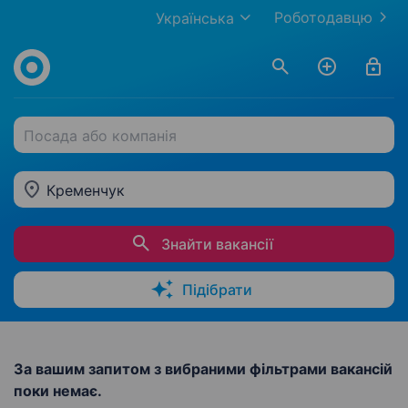
Роботодавцю
Українська
Посада або компанія
Кременчук
Знайти вакансії
Підібрати
За вашим запитом з вибраними фільтрами вакансій
поки немає.