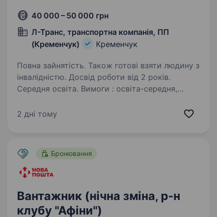
40 000 – 50 000 грн
Л-Транс, транспортна компанія, ПП
(Кременчук)
Кременчук
Повна зайнятість. Також готові взяти людину з
інвалідністю. Досвід роботи від 2 років.
Середня освіта. Вимоги : освіта-середня,
задовільний стан здоров’я, відсутність
шкідливих звичок (алкоголь), стресостійкість,
2 дні тому
порядність, здатність переносити фізичні
навантаження, обов’язково права категорії…
Бронювання
Вантажник (нічна зміна, р-н
клубу "Афіни")