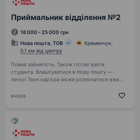
Приймальник відділення №2
18 000 – 25 000 грн
Нова пошта, ТОВ
Кременчук,
0,1 км від центру
Повна зайнятість. Також готові взяти
студента. Влаштуватися в Нову пошту —
легко! Твоя кар'єра може розпочатися вже
цього тижня. Саме зараз ми в пошуку
приймальника відділення. Ти шукаєш?
вчора
Ми гарантуємо: Білу заробітну плату,
що виплачується двічі на місяць…