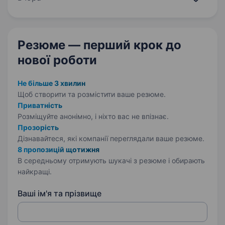
Ми гарантуємо: Білу заробітну плату,
що виплачується двічі на місяць…
Резюме — перший крок
до
нової роботи
Не більше 3 хвилин
Щоб створити та розмістити ваше
резюме.
Приватність
Розміщуйте анонімно, і ніхто вас не впізнає.
Прозорість
Дізнавайтеся, які компанії переглядали ваше резюме.
8 пропозицій щотижня
В середньому отримують шукачі з резюме і обирають
найкращі.
Ваші ім'я та прізвище