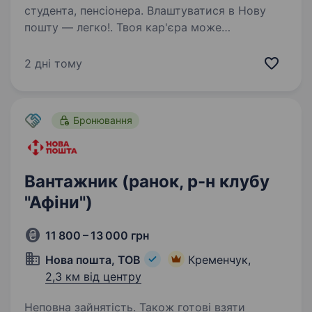
студента, пенсіонера. Влаштуватися в Нову
пошту — легко!. Твоя кар'єра може
розпочатися вже цього тижня. Саме зараз
ми в пошуку вантажника. Ти шукаєш?
2 дні тому
Ми гарантуємо: Білу заробітну плату,
що виплачується двічі на місяць без
затримок…
Бронювання
Вантажник (ранок, р-н клубу
"Афіни")
11 800 – 13 000 грн
Нова пошта, ТОВ
Кременчук,
2,3 км від центру
Неповна зайнятість. Також готові взяти