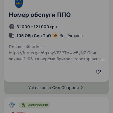
Номер обслуги ППО
31 000 – 121 000 грн
105 ОБр Сил ТрО
Вся Україна
Повна зайнятість.
https://forms.gle/6qxhyVF3PTVww5yN7 Опис
вакансії 105-та окрема бригада територіальної
оборони — кадрове формування Сил
територіальної оборони України
у Тернопільській області. Бригада перебуває
у складі Регіонального…
Усі вакансії Сил
Оборони
Бронювання