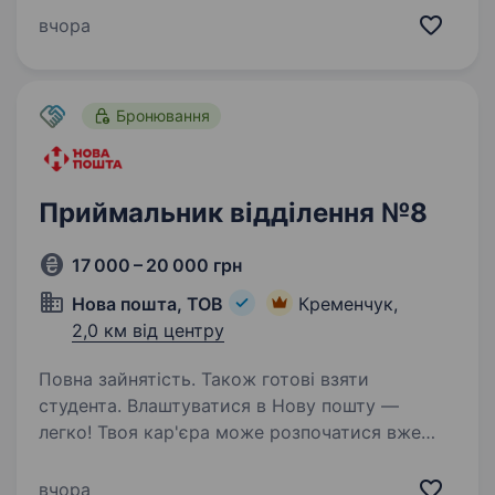
індивідуальні рейси. Ми активно розширюємо
вчора
команду та шукаємо відповідального водія
автобуса. Що ми пропонуємо?…
Бронювання
Приймальник відділення №8
17 000 – 20 000 грн
Нова пошта, ТОВ
Кременчук,
2,0 км від центру
Повна зайнятість. Також готові взяти
студента. Влаштуватися в Нову пошту —
легко! Твоя кар'єра може розпочатися вже
цього тижня. Саме зараз ми в пошуку
приймальника відділення. Ти шукаєш?
вчора