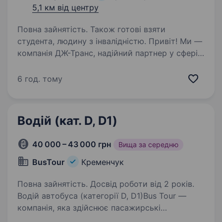
5,1 км від центру
Повна зайнятість. Також готові взяти
студента, людину з інвалідністю. Привіт! Ми —
компанія ДЖ-Транс, надійний партнер у сфері
перевезення небезпечних вантажів. Якщо
ти шукаєш стабільну роботу з можливістю
6 год. тому
розвитку, навіть безереднього досвіду,
запрошуємо приєднатися до нашої команди…
Водій (кат. D, D1)
40 000 – 43 000 грн
Вища за середню
BusTour
Кременчук
Повна зайнятість. Досвід роботи від 2 років.
Водій автобуса (категорії D, D1)Bus Tour —
компанія, яка здійснює пасажирські
перевезення по Україні та організовує