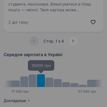
студента, пенсіонера. Влаштуватися в Нову
пошту — легко!. Твоя кар'єра може
розпочатися вже цього тижня. Саме зараз
ми в пошуку вантажника. Ти шукаєш?
2 дні тому
Ми гарантуємо: Білу заробітну плату,
що виплачується двічі на місяць без
затримок…
Стор. 1 з 4
Середня зарплата
в Україні
30000 грн
17 000 грн
57 000 грн
Докладніше