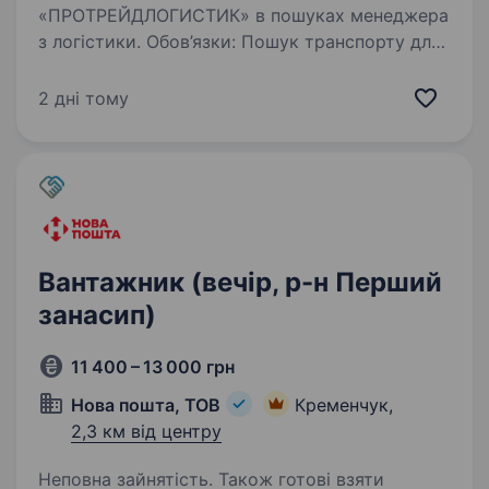
«ПРОТРЕЙДЛОГИСТИК» в пошуках менеджера
з логістики. Обов’язки: Пошук транспорту для
перевезення вантажів; Робота в 1С БАС;
Кординація транспорту під час перевезення;
2 дні тому
Контроль документообігу…
Вантажник (вечір, р-н Перший
занасип)
11 400 – 13 000 грн
Нова пошта, ТОВ
Кременчук,
2,3 км від центру
Неповна зайнятість. Також готові взяти