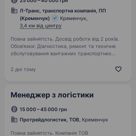
25 000 – 40 000 грн
Л-Транс, транспортна компанія, ПП
(Кременчук)
Кременчук,
3,4 км від центру
Повна зайнятість. Досвід роботи від 2 років.
Обов’язки: Діагностика, ремонт та технічне
обслуговування вантажних транспортних
засобів Виконання ремонтних робіт зі зняття
та встановлення коліс, підвіски, гальмівної
2 дні тому
системи та інших вузлів Проведення
технічного…
Менеджер з логістики
15 000 – 45 000 грн
Протрейдлогистик, ТОВ
, Кременчук
Повна зайнятість. Компанія ТОВ