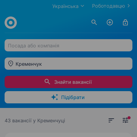
Роботодавцю
Українська
Посада або компанія
Кременчук
Знайти вакансії
Підібрати
43 вакансії
у Кременчуці