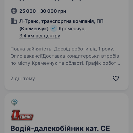
25 000 – 30 000 грн
Л-Транс, транспортна компанія, ПП
(Кременчук)
Кременчук,
3,4 км від центру
Повна зайнятість. Досвід роботи від 1 року.
Опис вакансіїДоставка кондитерськи втробів
по місту Кременчук та області. Графік роботи
4 дні в тиждень з 6 ранку до 14 години.
Завантаження товару в авто, та здача товару
2 дні тому
по ТТН на магазини. Бронювання
не надається…
Водій-далекобійник кат. СЕ