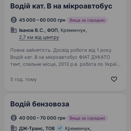
Водій кат. В на мікроавтобус
45 000 – 60 000 грн
Вища за середню
Іванов В.С., ФОП
, Кременчук,
2,7 км від центру
Повна зайнятість. Досвід роботи від 1 року.
Водій кат. В на мікроавтобус ФІАТ ДУКАТО
тент, спальне місце, 2013 р.в. робота по Україні
збірні вантажі.З/п 6 грн/км. середній пробіг за
місяць ± 10000 км
5 год. тому
Водій бензовоза
40 000 – 70 000 грн
Вища за середню
ДЖ-Транс, ТОВ
Кременчук,