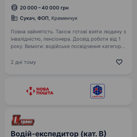
20 000 – 40 000 грн
Сукач, ФОП
, Кременчук
Повна зайнятість. Також готові взяти людину з
інвалідністю, пенсіонера. Досвід роботи від 1
року. Вимоги: водійське посвідчення категорії
D Умови роботи: графік плаваючий Обов’язки:
перевезення пасажирів Потрібен водій на
2 дні тому
міжміських маршрутах, на авто Mercedes
sprinter Без алко, чи наркозалежності
Телефон…
Водій-експедитор (кат. В)