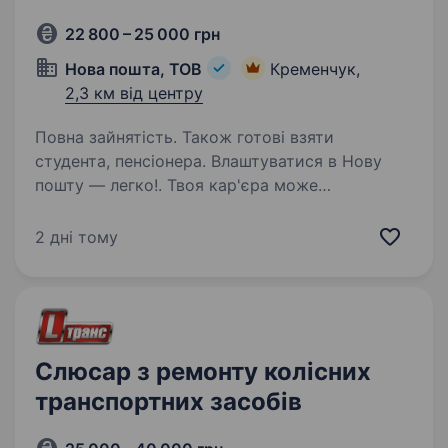
22 800 – 25 000 грн
Нова пошта, ТОВ
Кременчук,
2,3 км від центру
Повна зайнятість. Також готові взяти
студента, пенсіонера. Влаштуватися в Нову
пошту — легко!. Твоя кар'єра може
розпочатися вже цього тижня. Саме зараз
ми в пошуку вантажника. Ти шукаєш?
2 дні тому
Ми гарантуємо: Білу заробітну плату,
що виплачується двічі на місяць без
затримок…
Слюсар з ремонту колісних
транспортних засобів