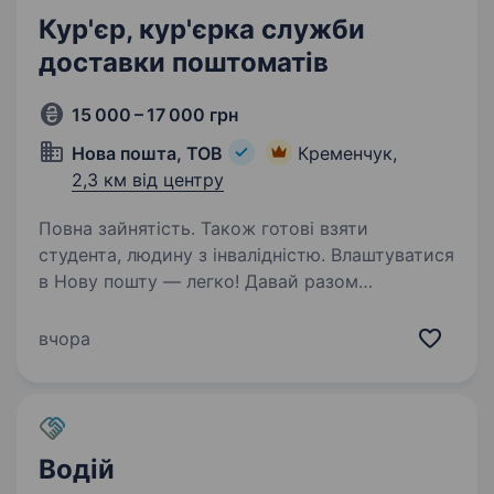
Кур'єр, кур'єрка служби
доставки поштоматів
15 000 – 17 000 грн
Нова пошта, ТОВ
Кременчук,
2,3 км від центру
Повна зайнятість. Також готові взяти
студента, людину з інвалідністю. Влаштуватися
в Нову пошту — легко! Давай разом
доставляти разом з посилками радість,
допомогу та довгоочікувані емоції.
вчора
Ти шукаєш? Ми гарантуємо: Роботу поруч
з домом — катаєшся у знайомому районі, без
зайвого…
Водій