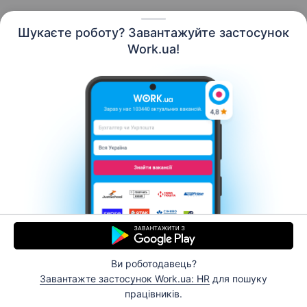
Шукаєте роботу? Завантажуйте застосунок
Work.ua!
Українська
Ресурси
Контакти
Про нас
Кар’єра
Новини Work.ua
Допомога
Умови використання
Роботодавцю
Ви роботодавець?
© 2006–2026 Work.ua. Сервіс пошуку роботи №1 в
Завантажте застосунок Work.ua: HR
для пошуку
Україні.
працівників.