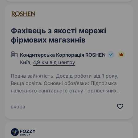
Трансфер для співробітників: м. Буча, Ірпінь,
метро…
Фахівець з якості мережі
фірмових магазинів
Кондитерська Корпорація ROSHEN
Київ,
4,9 км від центру
Повна зайнятість. Досвід роботи від 1 року.
Вища освіта. Основні обов’язки: Підтримка
належного санітарного стану торгівельних
точок, а саме: контроль правильності і
своєчасності заповнення відповідних журналів
вчора
по прибиранню, дезінфекції, контролю
температурного та вологісного…