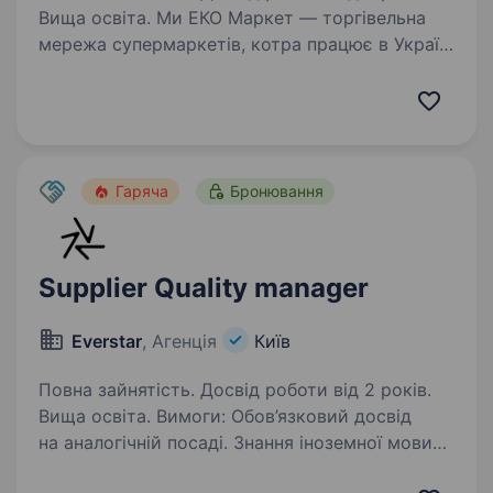
Вища освіта. Ми ЕКО Маркет — торгівельна
мережа супермаркетів, котра працює в Україні
стабільно з 2002 року. Наша мережа налічує
близько 80 магазинів та 2500 співробітників
по всій Україні. Магазини розташовані в 10-ти
містах…
Гаряча
Бронювання
Supplier Quality manager
Everstar
, Агенція
Київ
Повна зайнятість. Досвід роботи від 2 років.
Вища освіта. Вимоги: Обов’язковий досвід
на аналогічній посаді. Знання іноземної мови
Вища освіта. Обов’язки : Впроваджувати