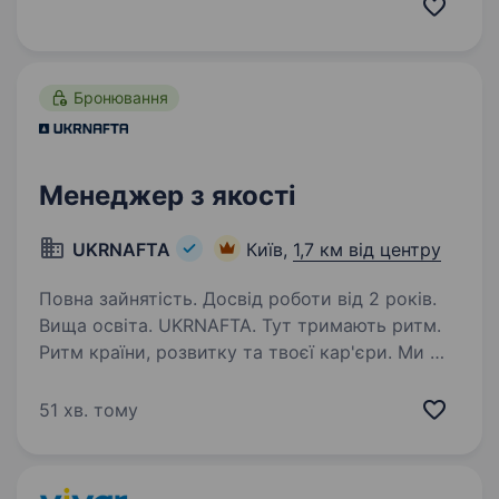
системи якості для виробництва та бази
постачання. Консультувати та підтримувати
техніків…
Бронювання
Менеджер з якості
UKRNAFTA
Київ,
1,7 км від центру
Повна зайнятість. Досвід роботи від 2 років.
Вища освіта. UKRNAFTA. Тут тримають ритм.
Ритм країни, розвитку та твоєї кар'єри. Ми —
найбільша нафтовидобувна компанія України.
Сьогодні це 2 000+ свердловин, майже 700
51 хв. тому
сучасних автозаправних комплексів
та команда з 20 000+…