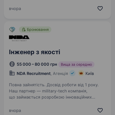
розробкою інноваційних рішень та продуктів.
Основна задача на цій посаді: відповідальність
вчора
за операційний контроль та перевірку допуску
до виробництва,…
Бронювання
Інженер з якості
55 000 – 80 000 грн
Вища за середню
NDA Recruitment
, Агенція
Київ
Повна зайнятість. Досвід роботи від 1 року.
Наш партнер — military-tech компанія,
що займається розробкою інноваційних
рішень та продуктів. Основна задача на цій
посаді: відповідальність за операційний
вчора