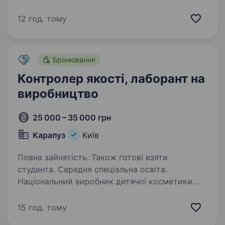
на передовій лінії розробки та впровадження
високотехнологічних рішень у галузі Military-
12 год. тому
tech, у пошуках інженера з якості. Наша
місія — забезпечити сучасні військові сили
передовими, ефективними…
Бронювання
Контролер якості, лаборант на
виробництво
25 000 – 35 000 грн
Карапуз
Київ
Повна зайнятість. Також готові взяти
студента. Середня спеціальна освіта.
Національний виробник дитячої косметики
та побутової хімії ТМ Карапуз. В пошуках
Контролер якості / Лаборант на виробництво
15 год. тому
Локація: с. Фасова (Макарівський район)