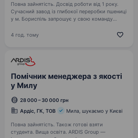
Повна зайнятість. Досвід роботи від 1 року.
Сучасний завод із глибокої переробки пшениці
у м. Бориспіль запрошує у свою команду
контролера якості (виробнича лабораторія).
Наш завод — один із найсучасніших
4 год. тому
виробничих комплексів в Україні,
що спеціалізується…
Помічник менеджера з якості
у Милу
28 000 – 30 000 грн
Ардіс, ГК, ТОВ
Мила, шукаємо у Києві
Повна зайнятість. Також готові взяти
студента. Вища освіта. ARDIS Group —