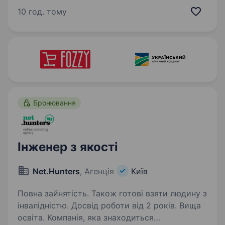
на виготовлення тортів, тістечок, кексів,
10 год. тому
мармеладу, пастили, зефіру, печива та вафель,
а також коробкових цукерок «Київ Вечірній»…
Бронювання
Інженер з якості
Net.Hunters
, Агенція
Київ
Повна зайнятість. Також готові взяти людину з
інвалідністю. Досвід роботи від 2 років. Вища
освіта. Компанія, яка знаходиться