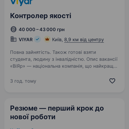
Контролер якості
40 000 – 43 000 грн
VIYAR
Київ,
8,9 км від центру
Повна зайнятість. Також готові взяти
студента, людину з інвалідністю. Опис вакансії
«ВіЯр» — національна компанія, що найкраще
розуміється в тонкощах виробництва
меблевих комплектуючих, адже цій справі
3 год. тому
ми присвятили майже 20 років. Наша команда
професіоналів зі спільною метою та
цінностями…
Резюме — перший крок
до
нової роботи