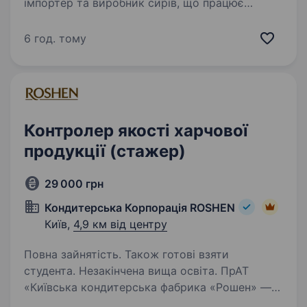
імпортер та виробник сирів, що працює
на ринку понад 27 років. Ми розвиваємо
культуру споживання сирів в Україні,
6 год. тому
працюємо з міжнародними брендами
та українськими виробниками та створюємо
додаткову…
Контролер якості харчової
продукції (стажер)
29 000 грн
Кондитерська Корпорація ROSHEN
Київ,
4,9 км від центру
Повна зайнятість. Також готові взяти
студента. Незакінчена вища освіта. ПрАТ
«Київська кондитерська фабрика «Рошен» —
це сучасне виробництво орієнтоване