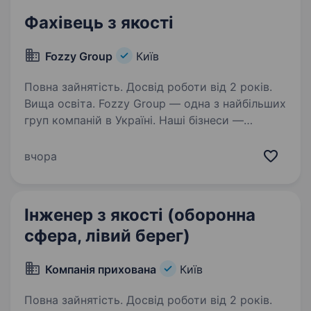
Фахівець з якості
Fozzy Group
Київ
Повна зайнятість. Досвід роботи від 2 років.
Вища освіта. Fozzy Group — одна з найбільших
груп компаній в Україні. Наші бізнеси —
це супермаркети, аптеки, ресторани,
виробництва, служба доставки, банки,
вчора
хімчистка, IT-компанія (список неповний ).
Нашими цінностями є…
Інженер з якості (оборонна
сфера, лівий берег)
Компанія прихована
Київ
Повна зайнятість. Досвід роботи від 2 років.