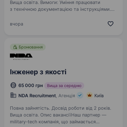
Вища освіта. Вимоги: Уміння працювати
з технічною документацією та інструкціями.
Уважність до деталей, відповідальність
та акуратність. Вища технічна освіта
вчора
(машинобудування, механіка, електроніка).
Досвід роботи у відділі…
Бронювання
Інженер з якості
65 000 грн
Вища за середню
NDA Recruitment
, Агенція
Київ
Повна зайнятість. Досвід роботи від 2 років.
Вища освіта. Опис вакансіїНаш партнер —
military-tech компанія, що займається