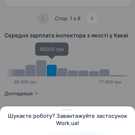
контроль та перевірку допуску
до виробництва, включно…
Стор. 1 з 6
Середня зарплата інспектора з якості
у Києві
45000 грн
29 000 грн
77 000 грн
Докладніше
Шукаєте роботу? Завантажуйте застосунок
Work.ua!
Українська