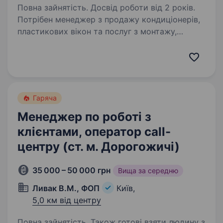
Повна зайнятість. Досвід роботи від 2 років.
Потрібен менеджер з продажу кондиціонерів,
пластикових вікон та послуг з монтажу,
обслуговування та ремонту. Без холодних,
теплих та гарячих дзвінків. Тільки вхідні
дзвінки! Вимоги: досвід роботи у продажу
від…
Гаряча
Менеджер по роботі з
клієнтами, оператор call-
центру (ст. м. Дорогожичі)
35 000 – 50 000 грн
Вища за середню
Ливак В.М., ФОП
Київ,
5,0 км від центру
Повна зайнятість. Також готові взяти людину з