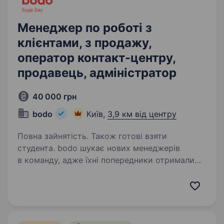
Менеджер по роботі з
клієнтами, з продажу,
оператор контакт-центру,
продавець, адміністратор
40 000 грн
bodo
Київ,
3,9 км від центру
Повна зайнятість. Також готові взяти
студента. bodo шукає нових менеджерів
в команду, адже їхні попередники отримали
підвищення та працюють на інших посадах.
В bodo нові співробітники починають свій
шлях в компанії через відділ по роботі
з клієнтами. Новачок…