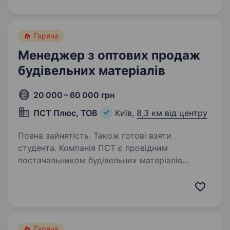
період життя, коли: болять зуби, ясна, немає
зубів або просто потрібна професійна порада.
Ми поруч, коли людині потрібна…
Гаряча
Менеджер з оптових продаж
будівельних матеріалів
20 000 – 60 000 грн
ПСТ Плюс, ТОВ
Київ,
8,3 км від центру
Повна зайнятість. Також готові взяти
студента. Компанія ПСТ є провідним
постачальником будівельних матеріалів
на ринку. Ми пропонуємо широкий
асортимент високоякісної продукції,
що задовольняє потреби як приватних осіб,
так і великих будівельних компаній. У зв’язку…
Гаряча