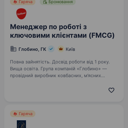
Гаряча
Бронювання
Менеджер по роботі з
ключовими клієнтами (FMCG)
Глобино, ГК
Київ
Повна зайнятість. Досвід роботи від 1 року.
Вища освіта. Група компаній «Глобино» —
провідний виробник ковбасних, м’ясних
та молочних виробів на ринку України,
що об'єднує підприємства харчової
промисловості, які забезпечують замкнутий
виробничий цикл та продажі готової…
Гаряча