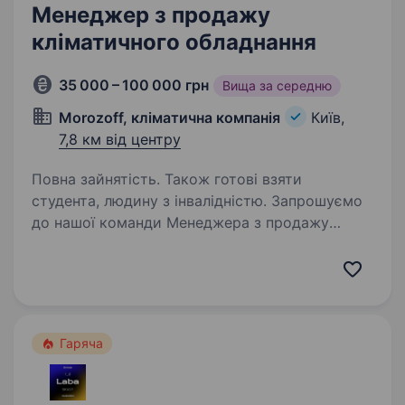
Менеджер з продажу
кліматичного обладнання
35 000 – 100 000 грн
Вища за середню
Morozoff, кліматична компанія
Київ,
7,8 км від центру
Повна зайнятість. Також готові взяти
студента, людину з інвалідністю. Запрошуємо
до нашої команди Менеджера з продажу
кліматичного обладнання. Якщо Хочеш
розвиватися у сфері, де стабільність
поєднується з новими викликами, а твої дії
мають значення — ця вакансія для тебе! Якщо
у тебе…
Гаряча