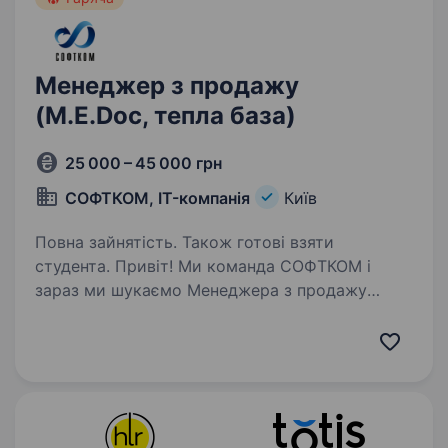
Менеджер з продажу
(M.E.Doc, тепла база)
25 000 – 45 000 грн
СОФТКОМ, IT-компанія
Київ
Повна зайнятість. Також готові взяти
студента. Привіт! Ми команда СОФТКОМ і
зараз ми шукаємо Менеджера з продажу
M.E.Doc (тепла база), який кайфує від
спілкування, вміє слухати, вести переговори,
має активну життєву позицію й хоче
працювати у стабільній компанії,…