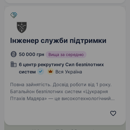
Інженер служби підтримки
50 000 грн
Вища за середню
6 центр рекрутингу Сил безпілотних
систем
Вся Україна
Повна зайнятість. Досвід роботи від 1 року.
Батальйон безпілотних систем «Цукрарня
Птахів Мадяра» — це високотехнологічний
батальйон у складі 414 окремої бригади
безпілотних систем «Птахи Мадяра», який
спеціалізується на забезпеченні підрозділів
СБС ефективними…