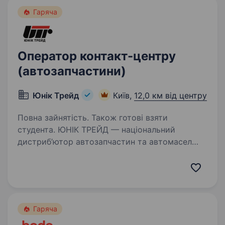
Гаряча
Оператор контакт-центру
(автозапчастини)
Юнiк Трейд
Київ,
12,0 км від центру
Повна зайнятість. Також готові взяти
студента. ЮНІК ТРЕЙД — національний
дистриб’ютор автозапчастин та автомасел
в Україні, запрошує Вас взяти участь
у конкурсі на вакантну посаду оператора
контакт центру. Ми раді приймати
як досвідчених спеціалістів, так і…
Гаряча