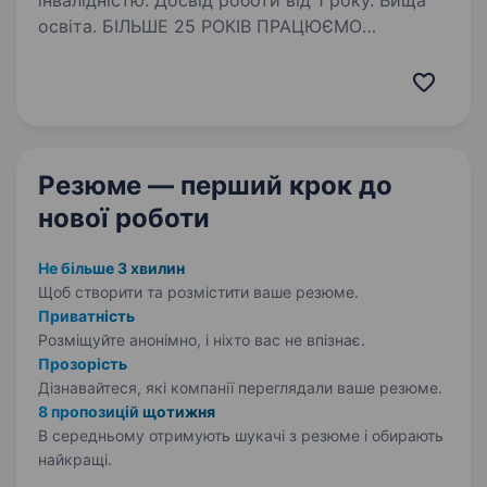
інвалідністю. Досвід роботи від 1 року. Вища
освіта. БІЛЬШЕ 25 РОКІВ ПРАЦЮЄМО
В ДИСТРИБУЦІЇ АВТОХІМІЇ, МАСТИЛЬНИХ
МАТЕРІАЛІВ ТА АВТОАКСЕСУАРІВ Шукаємо
активних, компетентних, уважних
співробітників, які впевнені в собі, та мають
хист як до командної, так і самостійної…
Резюме — перший крок
до
нової роботи
Не більше 3 хвилин
Щоб створити та розмістити ваше
резюме.
Приватність
Розміщуйте анонімно, і ніхто вас не впізнає.
Прозорість
Дізнавайтеся, які компанії переглядали ваше резюме.
8 пропозицій щотижня
В середньому отримують шукачі з резюме і обирають
найкращі.