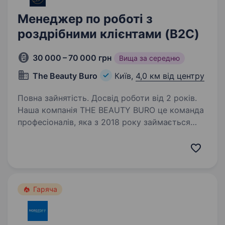
Менеджер по роботі з
роздрібними клієнтами (B2C)
30 000 – 70 000 грн
Вища за середню
The Beauty Buro
Київ,
4,0 км від центру
Повна зайнятість. Досвід роботи від 2 років.
Наша компанія THE BEAUTY BURO це команда
професіоналів, яка з 2018 року займається
дистрибуцією та розвитком косметичних
брендів на території України. Ми працюємо
з понад 500 оптовими партнерами по всій
країні,…
Гаряча