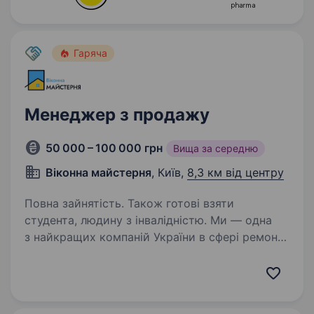
Гаряча
Менеджер з продажу
50 000 – 100 000 грн
Вища за середню
Віконна майстерня
, Київ,
8,3 км від центру
Повна зайнятість. Також готові взяти
студента, людину з інвалідністю. Ми — одна
з найкращих компаній України в сфері ремонту
та сервісу для металопластикових вікон.
Ми працюємо на ринку вже 10 років і успішно
зарекомендували себе як надійний партнер
для наших клієнтів. Наші висококваліфіковані…