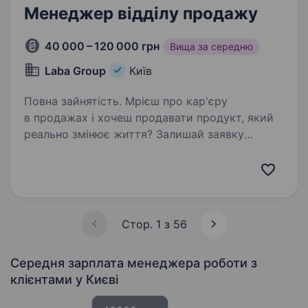
Менеджер відділу продажу
40 000 – 120 000 грн
Вища за середню
Laba Group
Київ
Повна зайнятість. Мрієш про кар'єру
в продажах і хочеш продавати продукт, який
реально змінює життя? Залишай заявку
за цим посиланням:
https://apply.workable.com/laba/j/7B0DF537BE/a
pply/?utm_source=work.ua&utm_medium=job-
board&utm_campaign=work.ua…
Стор. 1 з 56
Середня зарплата менеджера роботи з
клієнтами
у Києві