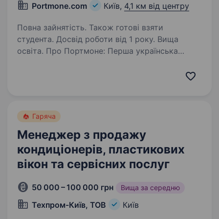
Portmone.com
Київ,
4,1 км від центру
Повна зайнятість. Також готові взяти
студента. Досвід роботи від 1 року. Вища
освіта. Про Портмоне: Перша українська
система платежів і онлайн-переказів, яка
розвиває небанківські платіжні рішення з 2002
року; B2B і B2C сервіси та продукти для
кожного: приватних клієнтів, малого і
середнього бізнесу…
Гаряча
Менеджер з продажу
кондиціонерів, пластикових
вікон та сервісних послуг
50 000 – 100 000 грн
Вища за середню
Техпром-Київ, ТОВ
Київ