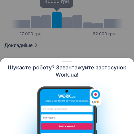
40000 грн
27 000 грн
62 000 грн
Докладніше
Шукаєте роботу? Завантажуйте застосунок
Work.ua!
Українська
Ресурси
Контакти
Про нас
Кар’єра