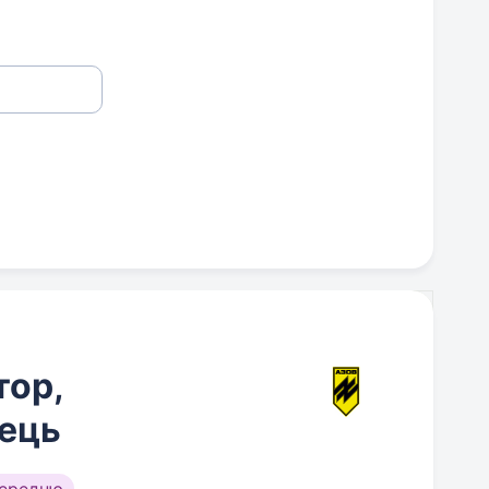
тор,
ець