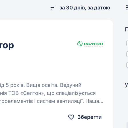
за 30 днів, за датою
тор
у
років. Вища освіта. Ведучий
ія ТОВ «Селтон», що спеціалізується
роелементів і систем вентиляції. Наша
вні рішення для різних галузей
Зберегти