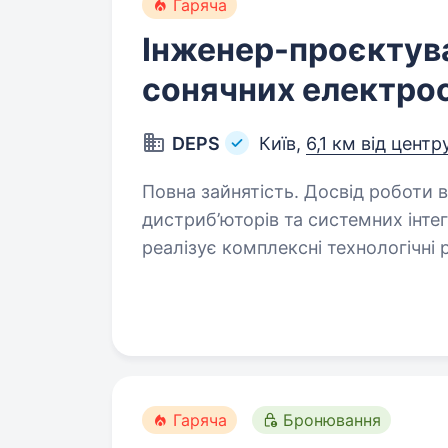
Гаряча
Інженер-проєктув
сонячних електро
DEPS
Київ,
6,1 км від центр
Повна зайнятість. Досвід роботи від 2 років. DEPS — о
дистриб’юторів та системних інтег
реалізує комплексні технологічні 
інфраструктури, безпеки та енер
Гаряча
Бронювання