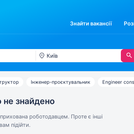
Знайти
вакансії
Роз
труктор
Інженер-проєктувальник
Engineer cons
ю не знайдено
 прихована роботодавцем. Проте є інші
вам підійти.