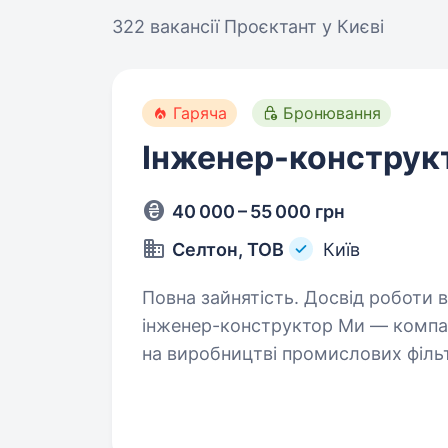
322 вакансії
Проєктант у Києві
Гаряча
Бронювання
Інженер-конструк
40 000 – 55 000 грн
Селтон, ТОВ
Київ
Повна зайнятість. Досвід роботи від 5 
інженер-конструктор Ми — компан
на виробництві промислових фільт
команда створює надійні та ефекти
промисловості…