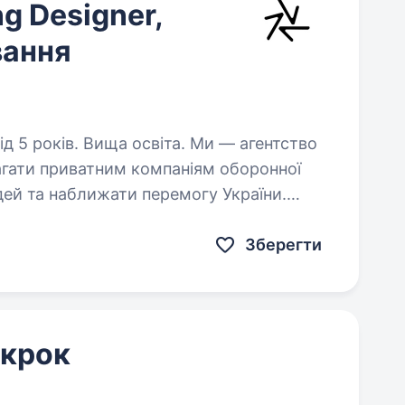
ng Designer,
вання
в. Вища освіта. Ми — агентство
агати приватним компаніям оборонної
ей та наближати перемогу України.
я виробництвом техніки
Зберегти
 крок