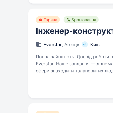
Гаряча
Бронювання
Інженер-конструк
Everstar
, Агенція
Київ
Повна зайнятість. Досвід роботи від 2 рокі
Everstar. Наше завдання — допомагати приватним компаніям оборонної
сфери знаходити талановитих людей
з наших ключових клієнтів спеціа