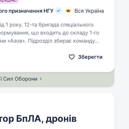
середню
ного призначення НГУ
Вся Україна
ада спеціального
формування, що входить до складу 1-го
їни «Азов». Підрозділ збирає команду
отові бути прикладом…
Зберегти
ії Сил
Оборони
ор БпЛА, дронів