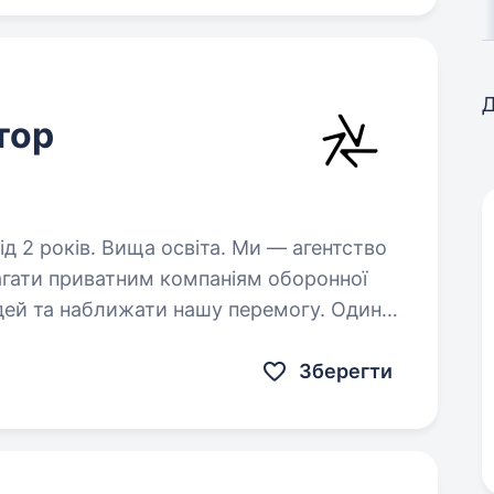
Д
тор
в. Вища освіта. Ми — агентство
 та наближати нашу перемогу. Один
лізується на розробці та виробництві…
Зберегти