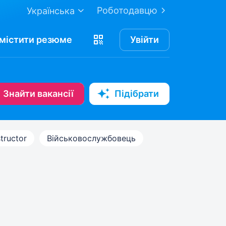
Роботодавцю
Українська
містити
резюме
Увійти
Знайти вакансії
Підібрати
tructor
Військовослужбовець