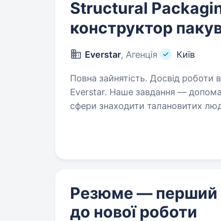
Structural Packagi
конструктор паку
Everstar
, Агенція
Київ
Повна зайнятість. Досвід роботи від 5 рокі
Everstar. Наше завдання — допом
сфери знаходити талановитих люд
Один з наших клієнтів займаєтьс
та радіоелектронних…
Резюме — перший
до нової роботи