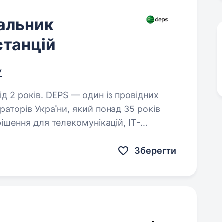
альник
станцій
у
дин із провідних
раторів України, який понад 35 років
рішення для телекомунікацій, ІТ-
гетики. Ми допомагаємо…
Зберегти