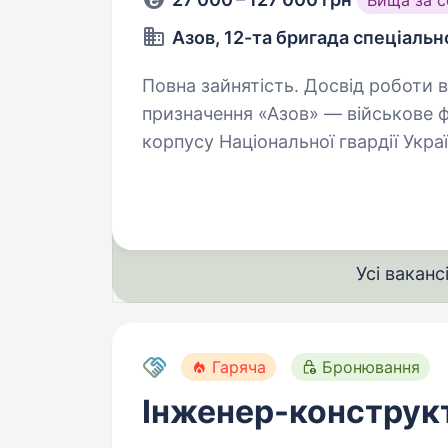
Вища за 
Азов, 12-та бригада спеціаль
Повна зайнятість. Досвід роботи від 1 року. 12-та бриг
призначення «Азов» — військове 
корпусу Національної гвардії Укра
вмотивованих спеціалістів, які г
Усі ваканс
Гаряча
Бронювання
Інженер-конструкт