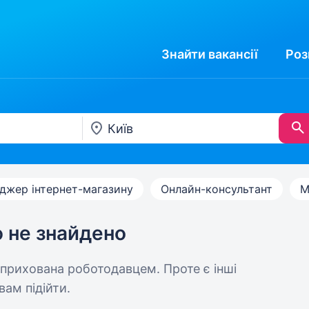
Знайти
вакансії
Роз
джер інтернет-магазину
Онлайн-консультант
М
ю не знайдено
 прихована роботодавцем. Проте є інші
вам підійти.