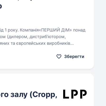
о
ЕРШИЙ ДІМ» понад
иком (дилером, дистриб’ютором,
няних та європейських виробників
лених на ринку України. Ми зараз…
Зберегти
о залу (Cropp,