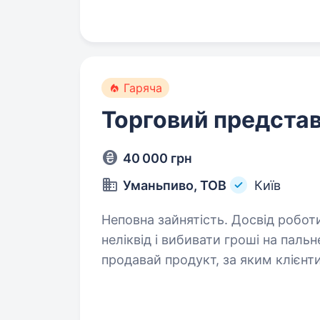
на свій…
Гаряча
Торговий предста
40 000 грн
Уманьпиво, ТОВ
Київ
Неповна зайнятість. Досвід роботи від 1 року. Втом
неліквід і вибивати гроші на пал
продавай продукт, за яким клієнти шикуються
145-річною історією та перша в Ук