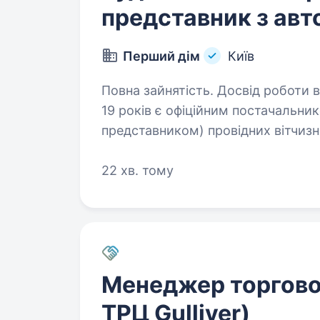
представник з авт
Перший дім
Київ
Повна зайнятість. Досвід роботи від 1 року. Компанія«П
19 років є офіційним постачальн
представником) провідних вітчиз
будівельних матеріалів, представ
22 хв. тому
Менеджер торговог
ТРЦ Gulliver)