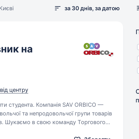
Києві
за 30 днів, за датою
ник на
 від центру
мпанія SAV ORBICO —
ольчої та непродовольчої групи товарів
ів. Шукаємо в свою команду Торгового
Що ми Тобі пропонуємо?…