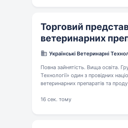
Торговий предста
ветеринарних преп
Українські Ветеринарні Технол
Повна зайнятість. Вища освіта. Група компаній «Українські Ветеринарні
Технології» один з провідних нац
ветеринарних препаратів та проду
мережа представництв в Україні, 
16 сек. тому