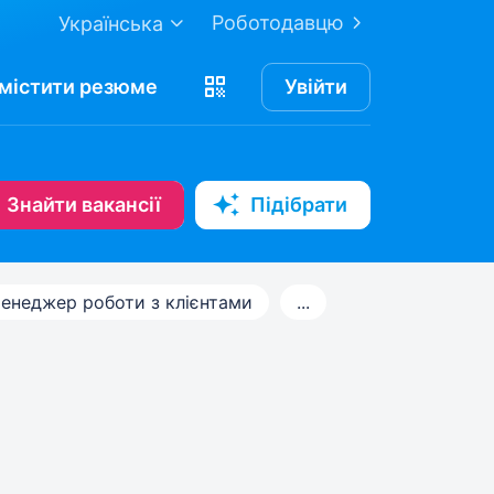
Роботодавцю
Українська
містити
резюме
Увійти
Знайти вакансії
Підібрати
енеджер роботи з клієнтами
...