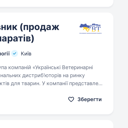
вник (продаж
аратів)
огії
Київ
іональних дистриб’юторів на ринку
ктів для тварин. У компанії представлена
які…
Зберегти