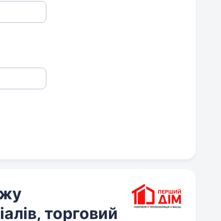
ажу
іалів, торговий