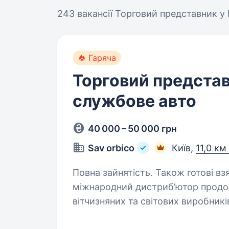
243 вакансії
Торговий представник у 
Гаряча
Торговий представ
службове авто
40 000 – 50 000 грн
Sav orbico
Київ,
11,0 км
Повна зайнятість. Також готові взяти студента. Ко
міжнародний дистриб’ютор продов
вітчизняних та світових виробник
представника на службове авто 