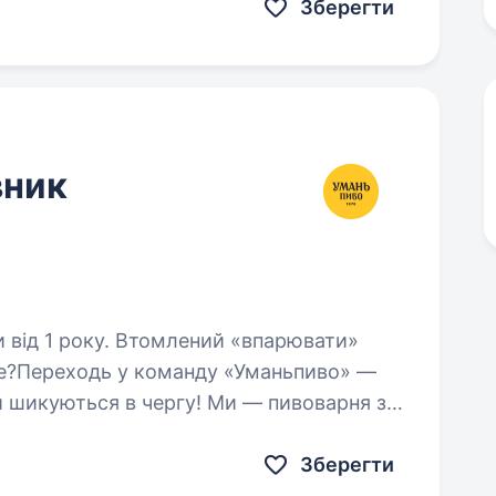
Зберегти
вник
лений «впарювати»
ьне?Переходь у команду «Уманьпиво» —
 в чергу! Ми — пивоварня зі
раїні, що варить…
Зберегти