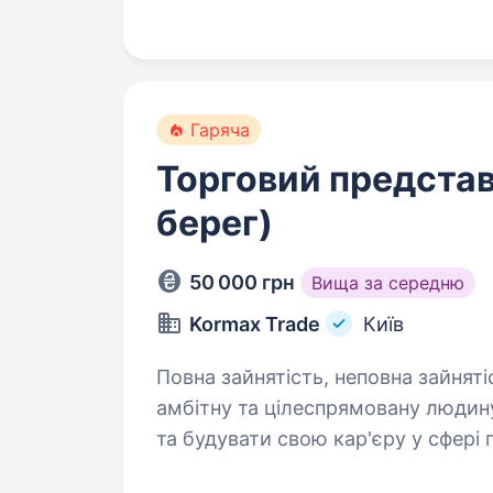
Гаряча
Торговий представ
берег)
50 000 грн
Вища за середню
Kormax Trade
Київ
Повна зайнятість, неповна зайнятість. 
амбітну та цілеспрямовану людину
та будувати свою кар'єру у сфері
команди, щоб самостійно керуват