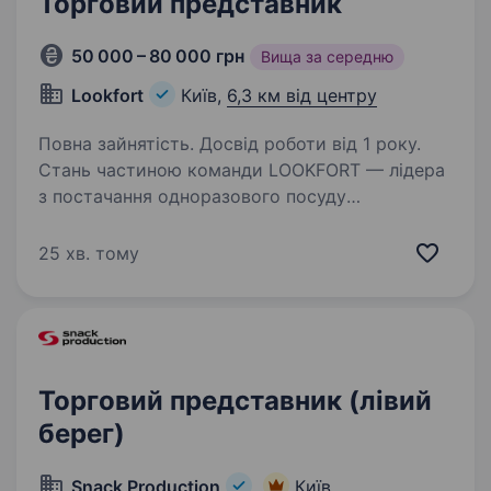
Торговий представник
50 000 – 80 000 грн
Вища за середню
Lookfort
Київ,
6,3 км від центру
Повна зайнятість. Досвід роботи від 1 року.
Стань частиною команди LOOKFORT — лідера
з постачання одноразового посуду
та пакування в Україні! LOOKFORT
це не просто компанія, це команда
25 хв. тому
однодумців, яка вже понад 7 років допомагає
бізнесам по всій Україні знаходити…
Торговий представник (лівий
берег)
Snack Production
Київ,