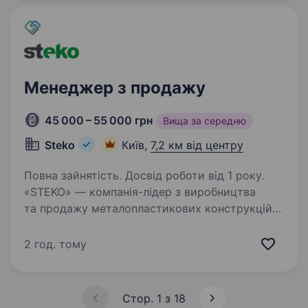
отримувати…
Менеджер з продажу
45 000 – 55 000 грн
Вища за середню
Steko
Київ,
7,2 км від центру
Повна зайнятість. Досвід роботи від 1 року.
«STEKO» — компанія-лідер з виробництва
та продажу металопластикових конструкцій
в Україні. «STEKO» — компанія-інноватор,
ми впроваджуємо найновіші технології
2 год. тому
та обладнання для випуску найякіснішого
продукту. За…
Стор. 1 з 18