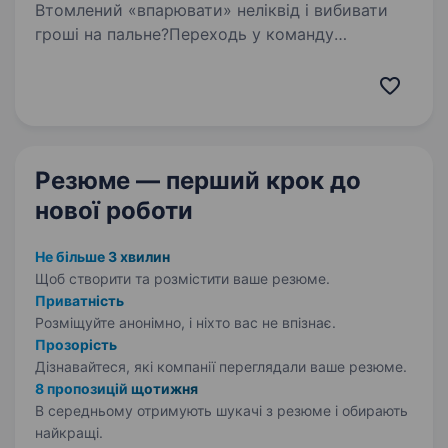
Втомлений «впарювати» неліквід і вибивати
гроші на пальне?Переходь у команду
«Уманьпиво» — продавай продукт, за яким
клієнти шикуються в чергу! Ми — пивоварня зі
145-річною історією та перша в Україні,
що варить…
Резюме — перший крок
до
нової роботи
Не більше 3 хвилин
Щоб створити та розмістити ваше
резюме.
Приватність
Розміщуйте анонімно, і ніхто вас не впізнає.
Прозорість
Дізнавайтеся, які компанії переглядали ваше резюме.
8 пропозицій щотижня
В середньому отримують шукачі з резюме і обирають
найкращі.