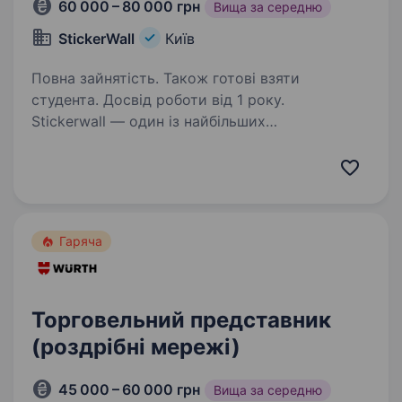
60 000 – 80 000 грн
Вища за середню
StickerWall
Київ
Повна зайнятість. Також готові взяти
студента. Досвід роботи від 1 року.
Stickerwall — один із найбільших
постачальників товарів для швидкого ремонту
в Україні. Ми спеціалізуємося на продажу 3D-
панелей на самоклейці, вінілової плитки,
пластикових панелей та інших сучасних
рішень для…
Гаряча
Торговельний представник
(роздрібні мережі)
45 000 – 60 000 грн
Вища за середню