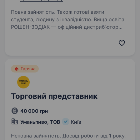
Повна зайнятість. Також готові взяти
студента, людину з інвалідністю. Вища освіта.
РОШЕН-ЗОДІАК — офіційний дистриб’ютор
Міжнародної Кондитерської Корпорації
«ROSHEN», оголошує набір на посаду
«Торговий представник з авто». Умови
роботи: Заробітна плата 40000 грн./ 45000
(повністю офіційну)…
Гаряча
Торговий представник
40 000 грн
Уманьпиво, ТОВ
Київ
Неповна зайнятість. Досвід роботи від 1 року.