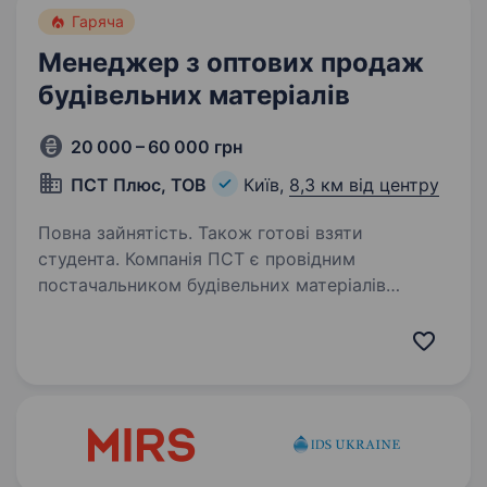
Гаряча
Менеджер з оптових продаж
будівельних матеріалів
20 000 – 60 000 грн
ПСТ Плюс, ТОВ
Київ,
8,3 км від центру
Повна зайнятість. Також готові взяти
студента. Компанія ПСТ є провідним
постачальником будівельних матеріалів
на ринку. Ми пропонуємо широкий
асортимент високоякісної продукції,
що задовольняє потреби як приватних осіб,
так і великих будівельних компаній. У зв’язку…