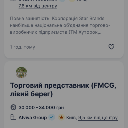
7,8 км від центру
Повна зайнятість. Корпорація Star Brands
найбільше національне об'єднання торгово-
виробничих підприємств (ТМ Хуторок,
La Pasta, The Banka, Fittoта ін.), являємось
лідерами на ринку з 2003 року. Запрошуємо
1 год. тому
до своєї команди ТОРГОВОГО…
Торговий представник (FMCG,
лівий берег)
30 000 – 34 000 грн
Alviva Group
Київ,
9,5 км від центру