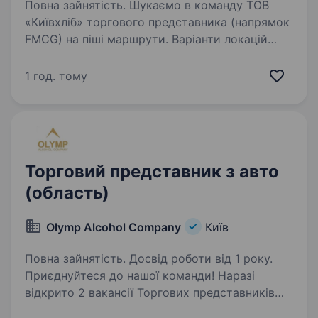
Повна зайнятість. Шукаємо в команду ТОВ
«Київхліб» торгового представника (напрямок
FMCG) на піші маршрути. Варіанти локацій
маршрутів: Деснянський/Дніпровський район
(Троєщина, Лісова, Чернігівська) Дарницький
1 год. тому
район (Харківський…
Торговий представник з авто
(область)
Olymp Alcohol Company
Київ
Повна зайнятість. Досвід роботи від 1 року.
Приєднуйтеся до нашої команди! Наразі
відкрито 2 вакансії Торгових представників
на територіях: Немішаєве та Вишгородський