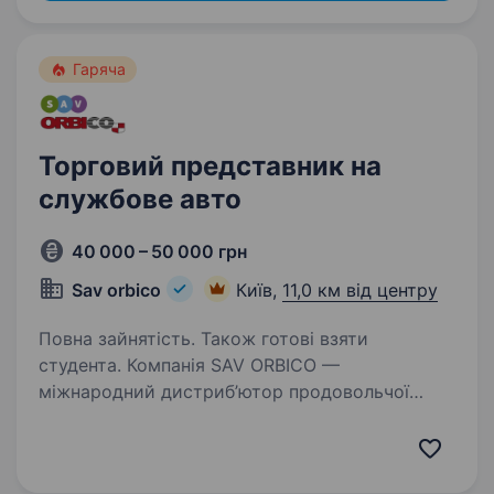
Гаряча
Торговий представник на
службове авто
40 000 – 50 000 грн
Sav orbico
Київ,
11,0 км від центру
Повна зайнятість. Також готові взяти
студента. Компанія SAV ORBICO —
міжнародний дистриб’ютор продовольчої
та непродовольчої групи товарів вітчизняних
та світових виробників. Шукаємо в свою
команду Торгового представника на службове