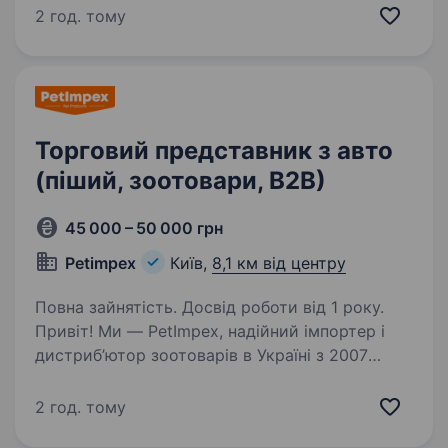
район.Функціональні обов’язки: Виконання
2 год. тому
планових показників продажів на закріпленій
території…
Торговий представник з авто
(піший, зоотовари, В2В)
45 000 – 50 000 грн
Petimpex
Київ,
8,1 км від центру
Повна зайнятість. Досвід роботи від 1 року.
Привіт! Ми — PetImpex, надійний імпортер і
дистриб’ютор зоотоварів в Україні з 2007
року. Наша команда допомагає зоомагазинам,
ветеринарним клінікам, онлайн-магазинам,
2 год. тому
грумінг-салонам і рітейл-мережам