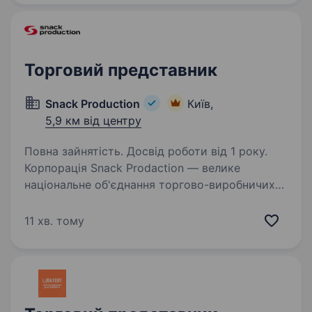
Торговий представник
Snack Production
Київ,
5,9 км від центру
Повна зайнятість. Досвід роботи від 1 року.
Корпорація Snack Prodaction — велике
національне об'єднання торгово-виробничих
підприємств (ТМ Флінт, Хуторок, Морскі, Сан
Санич, Big Bob, Chipster’s, Zeffir), являються
11 хв. тому
лідерами на ринку з 2003 року, запрошуємо…