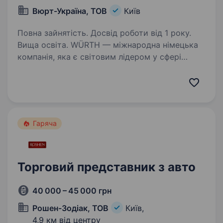
Вюрт-Україна, ТОВ
Київ
Повна зайнятість. Досвід роботи від 1 року.
Вища освіта. WÜRTH — міжнародна німецька
компанія, яка є світовим лідером у сфері
кріплень та монтажних матеріалів і один із
ключових гравців у сегментах будівництва,
автосервісу та промисловості. WÜRTH
в Україні — це надійний…
Гаряча
Торговий представник з авто
40 000 – 45 000 грн
Рошен-Зодіак, ТОВ
Київ,
4,9 км від центру