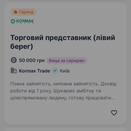
авто Що ми Тобі пропонуємо?…
Гаряча
Торговий представник (лівий
берег)
50 000 грн
Вища за середню
Kormax Trade
Київ
Повна зайнятість, неповна зайнятість. Досвід
роботи від 1 року. Шукаємо амбітну та
цілеспрямовану людину, готову працювати
на результат та будувати свою кар'єру у сфері
продажів. Приєднуйтесь до нашої команди,
щоб самостійно керувати довіреною
територією та впливати на свій…