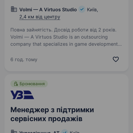
Volmi — A Virtuos Studio
Київ,
2,4 км від центру
Повна зайнятість. Досвід роботи від 2 років.
Volmi — A Virtuos Studio is an outsourcing
company that specializes in game development
and game content creation. Over the past 10
years, we have successfully completed over
6 год. тому
a thousand different projects and have…
Бронювання
Менеджер з підтримки
сервісних продажів