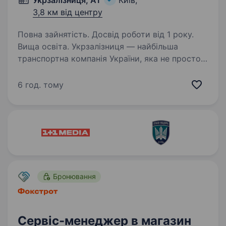
Укрзалізниця, АТ
Київ,
3,8 км від центру
Повна зайнятість. Досвід роботи від 1 року.
Вища освіта. Укрзалізниця — найбільша
транспортна компанія України, яка не просто
керує перевезеннями, а формує нове
покоління лідерів залізничної індустрії. Наші
6 год. тому
амбіції високі: модернізуємо рухомий склад,
інтегруємо інфраструктуру…
Бронювання
Сервіс-менеджер в магазин