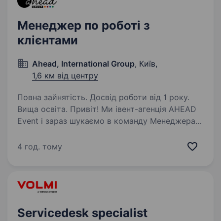
Менеджер по роботі з
клієнтами
Ahead, International Group
, Київ,
1,6 км від центру
Повна зайнятість. Досвід роботи від 1 року.
Вища освіта. Привіт! Ми івент-агенція AHEAD
Event і зараз шукаємо в команду Менеджера
по роботі з клієнтами (Client Service Manager).
Працюємо з бізнесом, державним сектором і
4 год. тому
міжнародними організаціями, організовуючи
події…
Servicedesk specialist