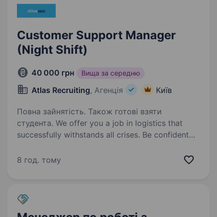
Customer Support Manager
(Night Shift)
40 000 грн
Вища за середню
Atlas Recruiting
, Агенція
Київ
Повна зайнятість. Також готові взяти
студента. We offer you a job in logistics that
successfully withstands all crises. Be confident
in the future! Our client is an international
company providing transport logistics services
8 год. тому
in the USA. The company focuses…