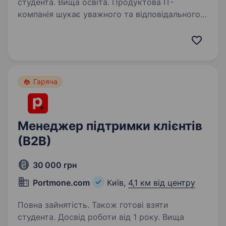
студента. Вища освіта. Продуктова ІТ-
компанія шукає уважного та відповідального
початківця у відділ інтернет-маркетингу
на посаду Marketing Support Manager (Junior).
Досвід у digital не обов’язковий — головне
це бажання розвиватися та навчатися!…
Гаряча
Менеджер підтримки клієнтів
(В2В)
30 000 грн
Portmone.com
Київ,
4,1 км від центру
Повна зайнятість. Також готові взяти
студента. Досвід роботи від 1 року. Вища