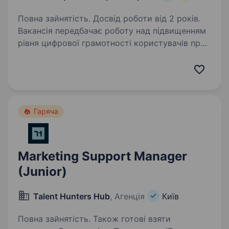
Повна зайнятість. Досвід роботи від 2 років.
Вакансія передбачає роботу над підвищенням
рівня цифрової грамотності користувачів про
використанні сервісів корпоративної
взаємодіїна базі Microsoft 365. Роль включає
аналіз потреб користувачів, розробку
навчальних…
Гаряча
Marketing Support Manager
(Junior)
Talent Hunters Hub
, Агенція
Київ
Повна зайнятість. Також готові взяти