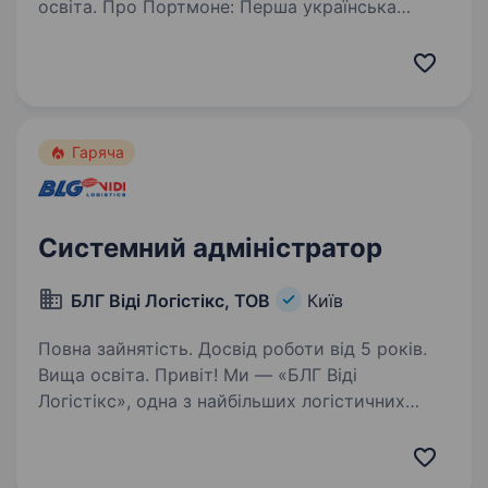
освіта. Про Портмоне: Перша українська
система платежів і онлайн-переказів, яка
розвиває небанківські платіжні рішення з 2002
року; B2B і B2C сервіси та продукти для
кожного: приватних клієнтів, малого і
середнього бізнесу…
Гаряча
Системний адміністратор
БЛГ Віді Логістікс, ТОВ
Київ
Повна зайнятість. Досвід роботи від 5 років.
Вища освіта. Привіт! Ми — «БЛГ Віді
Логістікс», одна з найбільших логістичних
компаній у Європі, яка з 2007 року успішно
працює в Україні. Наша команда будує сучасні
логістичні рішення на основі європейських