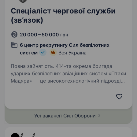
Спеціаліст чергової служби
(зв’язок)
20 000 – 50 000 грн
6 центр рекрутингу Сил безпілотних
систем
Вся Україна
Повна зайнятість. 414-та окрема бригада
ударних безпілотних авіаційних систем «Птахи
Мадяра» — це високотехнологічний підрозділ
у складі Сил безпілотних систем Збройних
Сил України, що спеціалізується
на застосуванні ударних, розвідувальних…
Усі вакансії Сил
Оборони