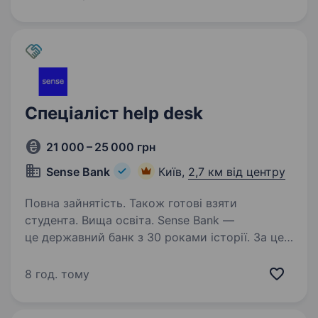
у багатопрофільний приватний медичний
центр — Клініка Денис. Передбачається…
Спеціаліст help desk
21 000 – 25 000 грн
Sense Bank
Київ,
2,7 км від центру
Повна зайнятість. Також готові взяти
студента. Вища освіта. Sense Bank —
це державний банк з 30 роками історії. За цей
час ми стали не просто місцем для роботи,
а спільнотою з 4000 людей, де кожен
8 год. тому
присвячений місії — створювати сенси, щоб
здійснювались мрії українців. Шукаємо…