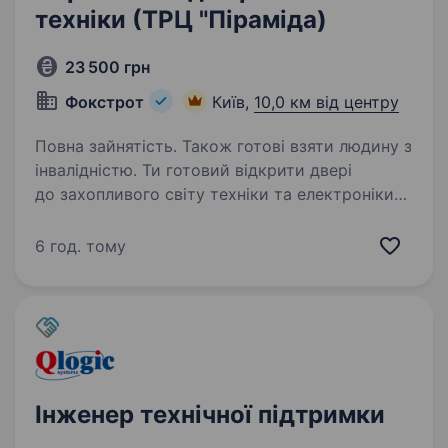
техніки (ТРЦ "Піраміда)
23 500 грн
Фокстрот
Київ,
10,0 км від центру
Повна зайнятість. Також готові взяти людину з
інвалідністю. Ти готовий відкрити двері
до захопливого світу техніки та електроніки?
Тобі подобаються гаджети, і ти хочеш стати
справжнім експертом у цьому напрямку? Тоді
6 год. тому
ця вакансія саме для Тебе! Фокстрот — це
лідер українського…
Інженер технічної підтримки