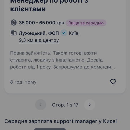
Менеджер по роботі з
клієнтами
35 000 – 65 000 грн
Вища за середню
Лужецький, ФОП
Київ,
9,3 км від центру
Повна зайнятість. Також готові взяти
студента, людину з інвалідністю. Досвід
роботи від 1 року. Запрошуємо до команди
Менеджера по роботі з клієнтами!Зараз
ми шукаємо Менеджера по роботі з клієнтами
8 год. тому
(Account Manager), який буде супроводжувати
існуючих клієнтів, розвивати співпрацю
та допомагати їм знаходити…
Стор. 1 з 17
Середня зарплата support manager
у Києві