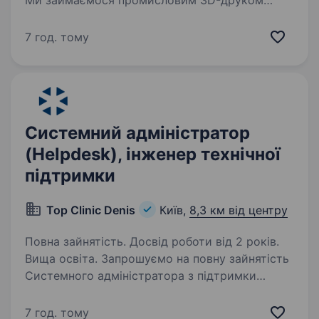
Ми займаємося промисловим 3D-друком
(технології FDM, SLS, SLM) і зараз шукаємо
людину, яка стане голосом нашого бренду для
7 год. тому
нашої поточної бази клієнтів та нових лідів.
Важливо: це виключно офісна робота в м.
Київ…
Системний адміністратор
(Helpdesk), інженер технічної
підтримки
Top Clinic Denis
Київ,
8,3 км від центру
Повна зайнятість. Досвід роботи від 2 років.
Вища освіта. Запрошуємо на повну зайнятість
Системного адміністратора з підтримки
користувачів та прикладних систем, інженера
технічної підтримки Helpdesk
7 год. тому