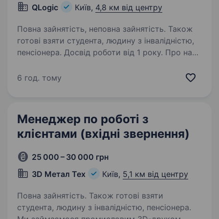
QLogic
Київ,
4,8 км від центру
Повна зайнятість, неповна зайнятість. Також
готові взяти студента, людину з інвалідністю,
пенсіонера. Досвід роботи від 1 року. Про нас
Наша компанія є лідерами серед
постачальників у сфері автоматизації послуг,
6 год. тому
спрямованих на підвищення ефективності
процесів та задоволеності клієнтів. Маючи
понад десятирічний досвід роботи
Менеджер по роботі з
на українському…
клієнтами (вхідні звернення)
25 000 – 30 000 грн
3D Метал Тех
Київ,
5,1 км від центру
Повна зайнятість. Також готові взяти
студента, людину з інвалідністю, пенсіонера.